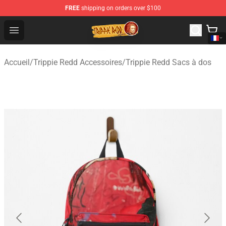
FREE
shipping on orders over $100
Trippie Redd Store - Official Trippie Redd Merchandise S
Open menu
Accueil
/
Trippie Redd Accessoires
/
Trippie Redd Sacs à dos