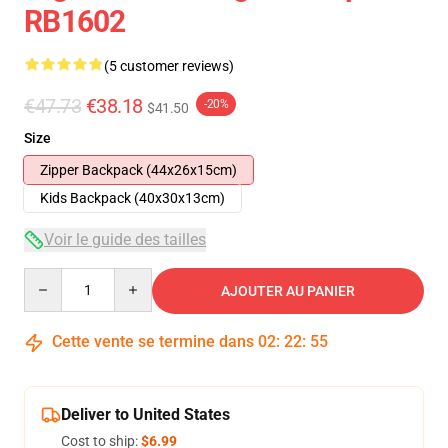
RB1602
(5 customer reviews)
€47.73
€38.18
-20%
$41.50
Size
Zipper Backpack (44x26x15cm)
Kids Backpack (40x30x13cm)
Voir le guide des tailles
Quantity
AJOUTER AU PANIER
Cette vente se termine dans
02
:
22
:
54
Deliver to United States
Cost to ship:
$6.99