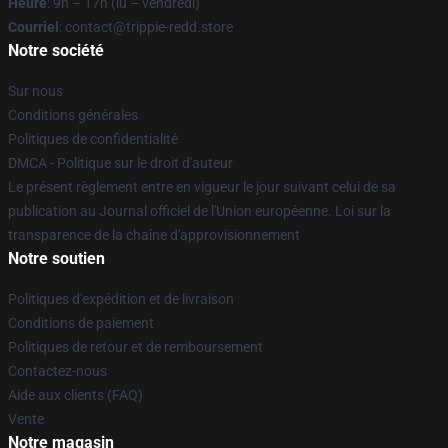
Heure
: 9h – 17h (lu – vendredi)
Courriel
: contact@trippie-redd.store
Notre société
Sur nous
Conditions générales
Politiques de confidentialité
DMCA - Politique sur le droit d'auteur
Le présent règlement entre en vigueur le jour suivant celui de sa
publication au Journal officiel de l'Union européenne. Loi sur la
transparence de la chaîne d'approvisionnement
Notre soutien
Politiques d'expédition et de livraison
Conditions de paiement
Politiques de retour et de remboursement
Contactez-nous
Aide aux clients (FAQ)
Vente
Notre magasin