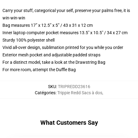
Carry your stuff, categorical your self, preserve your palms free, it is
win-win-win
Bag measures 17” x 12.5” x 5” / 43 x 31 x 12 cm
Inner laptop computer pocket measures 13.5" x 10.5" / 34 x 27 cm
Sturdy 100% polyester shell
Vivid all-over design, sublimation printed for you while you order
Exterior mesh pocket and adjustable padded straps
For a distinct model, take a look at the Drawstring Bag
For more room, attempt the Duffle Bag
SKU
:
TRIPREDD23616
Catégories
:
Trippie Redd Sacs à dos
,
What Customers Say