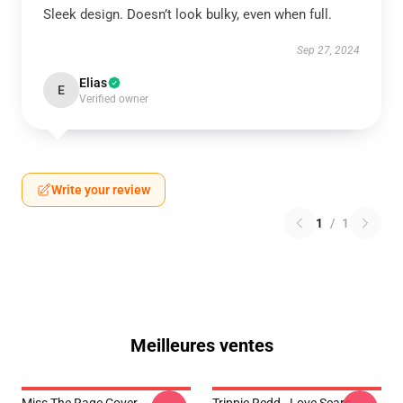
Sleek design. Doesn’t look bulky, even when full.
Sep 27, 2024
Elias
E
Verified owner
Write your review
1
/
1
Meilleures ventes