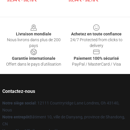
33,94 € - 38,18 €
33,94 € - 38,18 €
Footer
Livraison mondiale
Achetez en toute confiance
Nous livrons dans plus de 200
24/7 Protected from clicks to
pays
delivery
Garantie internationale
Paiement 100% sécurisé
Offert dans le pays d'utilisation
PayPal / MasterCard / Visa
Contactez-nous
Notre siège social
: 12111 Countryridge Lane Londres, Oh 43140,
Nous
Notre entrepôt
Bâtiment 10, ville de Danyang, province de Shandong,
CN