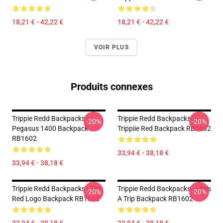
18,21 € - 42,22 €
18,21 € - 42,22 €
VOIR PLUS
Produits connexes
Trippie Redd Backpacks -
Trippie Redd Backpacks -
-20%
-20%
Pegasus 1400 Backpack
Trippiie Red Backpack RB1602
RB1602
33,94 € - 38,18 €
33,94 € - 38,18 €
Trippie Redd Backpacks - The
Trippie Redd Backpacks - Life's
-20%
-20%
Red Logo Backpack RB1602
A Trip Backpack RB1602