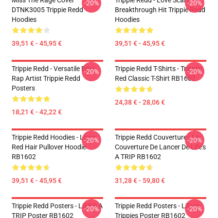
Miss The Rage Cover
Trippie Redd - Love Scars
-20%
-20%
DTNK3005 Trippie Redd
Breakthrough Hit Trippie Redd
Hoodies
Hoodies
39,51 € - 45,95 €
39,51 € - 45,95 €
Trippie Redd - Versatile Emo
Trippie Redd T-Shirts - Trippiie
-20%
-20%
Rap Artist Trippie Redd
Red Classic T-Shirt RB1602
Posters
24,38 € - 28,06 €
18,21 € - 42,22 €
Trippie Redd Hoodies - Long
Trippie Redd Couverture - La
-20%
-20%
Red Hair Pullover Hoodie
Couverture De Lancer De Life's
RB1602
A TRIP RB1602
39,51 € - 45,95 €
31,28 € - 59,80 €
Trippie Redd Posters - LIFE'S A
Trippie Redd Posters - Life Is
-20%
-20%
TRIP Poster RB1602
Trippies Poster RB1602