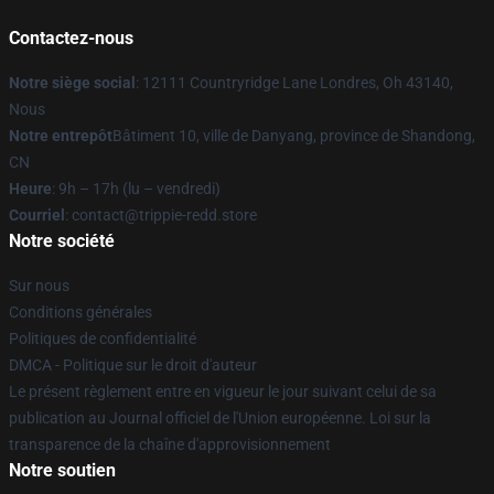
Contactez-nous
Notre siège social
: 12111 Countryridge Lane Londres, Oh 43140,
Nous
Notre entrepôt
Bâtiment 10, ville de Danyang, province de Shandong,
CN
Heure
: 9h – 17h (lu – vendredi)
Courriel
: contact@trippie-redd.store
Notre société
Sur nous
Conditions générales
Politiques de confidentialité
DMCA - Politique sur le droit d'auteur
Le présent règlement entre en vigueur le jour suivant celui de sa
publication au Journal officiel de l'Union européenne. Loi sur la
transparence de la chaîne d'approvisionnement
Notre soutien