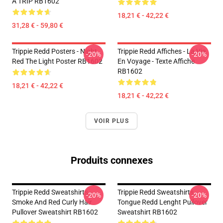
A TRIP RB1602
18,21 € - 42,22 €
31,28 € - 59,80 €
Trippie Redd Posters - Night
Trippie Redd Affiches - La Vie
-20%
-20%
Red The Light Poster RB1602
En Voyage - Texte Affiche
RB1602
18,21 € - 42,22 €
18,21 € - 42,22 €
VOIR PLUS
Produits connexes
Trippie Redd Sweatshirts -
Trippie Redd Sweatshirts -
-20%
-20%
Smoke And Red Curly Hair
Tongue Redd Lenght Pullover
Pullover Sweatshirt RB1602
Sweatshirt RB1602