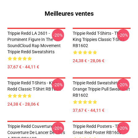
Meilleures ventes
Trippie Redd LA 2601 -
Trippie Redd T-Shirts - The
-20%
-20%
Prominent Figure In The
King Trippies Classic T-Shirt
SoundCloud Rap Movement
RB1602
Trippie Redd Sweatshirts
24,38 € - 28,06 €
37,67 € - 44,11 €
Trippie Redd T-Shirts - King
Trippie Redd Sweatshirts -
-20%
-20%
Redd Classic T-Shirt RB1602
Orange Trippie Pull Sweatshirt
RB1602
24,38 € - 28,06 €
37,67 € - 44,11 €
Trippie Redd Couverture - La
Trippie Redd Posters - The
-20%
-20%
Couverture De Lancer De Life's
Great Red Poster RB1602