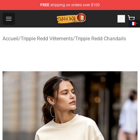
FREE
shipping on orders over $100
Trippie Redd Store - Official Trippie Redd Merchandise S
Open menu
Accueil
/
Trippie Redd Vêtements
/
Trippie Redd Chandails