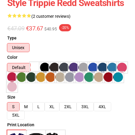
Style Trippie Redd Sweatshirts
(2 customer reviews)
€47.09
€37.67
-20%
$40.95
Type
Unisex
Color
Default
Size
S
M
L
XL
2XL
3XL
4XL
5XL
Print Location