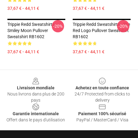
37,67 € - 44,11 €
37,67 € - 44,11 €
Trippie Redd Sweatshirts -
Trippie Redd Sweatshirts - The
-20%
-20%
Smiley Moon Pullover
Red Logo Pullover Sweatshirt
Sweatshirt RB1602
RB1602
37,67 € - 44,11 €
37,67 € - 44,11 €
Footer
Livraison mondiale
Achetez en toute confiance
Nous livrons dans plus de 200
24/7 Protected from clicks to
pays
delivery
Garantie internationale
Paiement 100% sécurisé
Offert dans le pays d'utilisation
PayPal / MasterCard / Visa