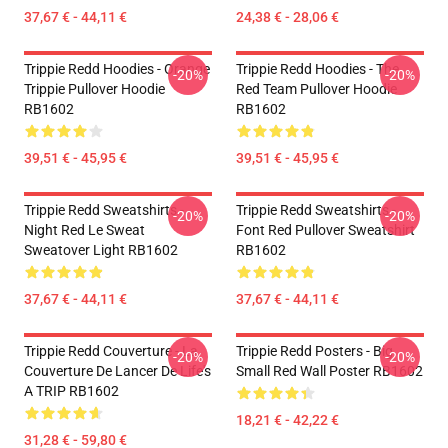
37,67 € - 44,11 €
24,38 € - 28,06 €
Trippie Redd Hoodies - Orange
Trippie Redd Hoodies - The
-20%
-20%
Trippie Pullover Hoodie
Red Team Pullover Hoodie
RB1602
RB1602
39,51 € - 45,95 €
39,51 € - 45,95 €
Trippie Redd Sweatshirts -
Trippie Redd Sweatshirts -
-20%
-20%
Night Red Le Sweat
Font Red Pullover Sweatshirt
Sweatover Light RB1602
RB1602
37,67 € - 44,11 €
37,67 € - 44,11 €
Trippie Redd Couverture - La
Trippie Redd Posters - Big
-20%
-20%
Couverture De Lancer De Life's
Small Red Wall Poster RB1602
A TRIP RB1602
18,21 € - 42,22 €
31,28 € - 59,80 €