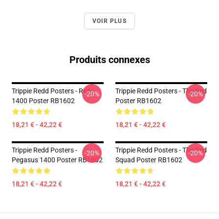
VOIR PLUS
Produits connexes
Trippie Redd Posters - Red
Trippie Redd Posters - The Red
-20%
-20%
1400 Poster RB1602
Poster RB1602
18,21 € - 42,22 €
18,21 € - 42,22 €
Trippie Redd Posters -
Trippie Redd Posters - The Red
-20%
-20%
Pegasus 1400 Poster RB1602
Squad Poster RB1602
18,21 € - 42,22 €
18,21 € - 42,22 €
Footer