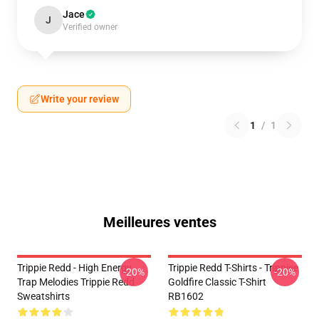
Jace
J
Verified owner
Write your review
1
/
1
Meilleures ventes
Trippie Redd - High Energy
Trippie Redd T-Shirts - Trippiee
-20%
-20%
Trap Melodies Trippie Redd
Goldfire Classic T-Shirt
Sweatshirts
RB1602