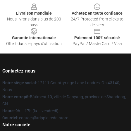
Livraison mondiale
Achetez en toute confiance
Nous livrons dans plus de 200
24/7 Protected from clicks to
pays
delivery
Garantie internationale
Paiement 100% sécurisé
Offert dans le pays d'utilisation
PayPal / MasterCard / Visa
Contactez-nous
Notre siège social
: 12111 Countryridge Lane Londres, Oh 43140,
Nous
Notre entrepôt
Bâtiment 10, ville de Danyang, province de Shandong,
CN
Heure
: 9h – 17h (lu – vendredi)
Courriel
: contact@trippie-redd.store
Notre société