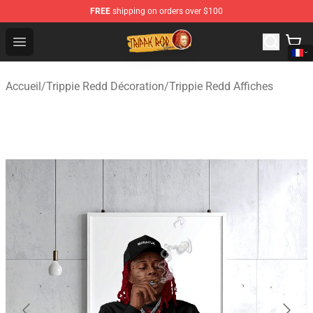
FREE
shipping on orders over $100
Trippie Redd Store - Official Trippie Redd Merchandise S
Open menu
Accueil
/
Trippie Redd Décoration
/
Trippie Redd Affiches