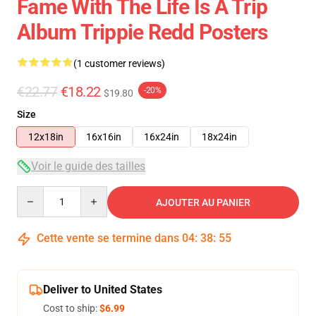
Fame With The Life Is A Trip
Album Trippie Redd Posters
(1 customer reviews)
€22.77
€18.22
-20%
$19.80
Size
12x18in
16x16in
16x24in
18x24in
Voir le guide des tailles
Quantity
AJOUTER AU PANIER
Cette vente se termine dans
04
:
38
:
54
Deliver to United States
Cost to ship:
$6.99