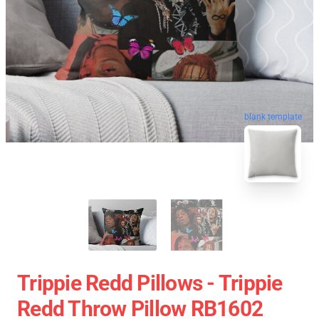
blank template
Trippie Redd Pillows - Trippie
Redd Throw Pillow RB1602