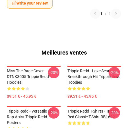
Write your review
1
/
1
Meilleures ventes
Miss The Rage Cover
Trippie Redd - Love Scars
-20%
-20%
DTNK3005 Trippie Redd
Breakthrough Hit Trippie Redd
Hoodies
Hoodies
39,51 € - 45,95 €
39,51 € - 45,95 €
Trippie Redd - Versatile Emo
Trippie Redd T-Shirts - Trippiie
-20%
-20%
Rap Artist Trippie Redd
Red Classic T-Shirt RB1602
Posters