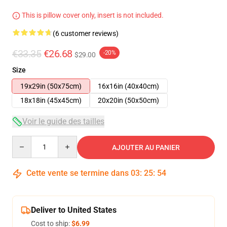
This is pillow cover only, insert is not included.
(6 customer reviews)
€33.35
€26.68
-20%
$29.00
Size
19x29in (50x75cm)
16x16in (40x40cm)
18x18in (45x45cm)
20x20in (50x50cm)
Voir le guide des tailles
Quantity
AJOUTER AU PANIER
Cette vente se termine dans
03
:
25
:
54
Deliver to United States
Cost to ship:
$6.99