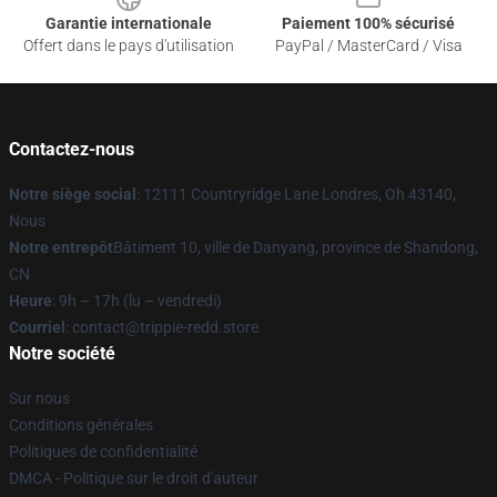
Garantie internationale
Paiement 100% sécurisé
Offert dans le pays d'utilisation
PayPal / MasterCard / Visa
Contactez-nous
Notre siège social
: 12111 Countryridge Lane Londres, Oh 43140,
Nous
Notre entrepôt
Bâtiment 10, ville de Danyang, province de Shandong,
CN
Heure
: 9h – 17h (lu – vendredi)
Courriel
: contact@trippie-redd.store
Notre société
Sur nous
Conditions générales
Politiques de confidentialité
DMCA - Politique sur le droit d'auteur