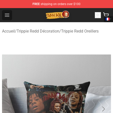
FREE
shipping on orders over $100
Trippie Redd Store - Official Trippie Redd Merchandise S
Open menu
Accueil
/
Trippie Redd Décoration
/
Trippie Redd Oreillers