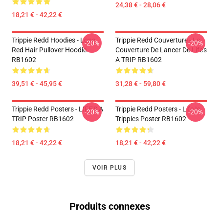
24,38 € - 28,06 €
18,21 € - 42,22 €
Trippie Redd Hoodies - Long
Trippie Redd Couverture - La
-20%
-20%
Red Hair Pullover Hoodie
Couverture De Lancer De Life's
RB1602
A TRIP RB1602
39,51 € - 45,95 €
31,28 € - 59,80 €
Trippie Redd Posters - LIFE'S A
Trippie Redd Posters - Life Is
-20%
-20%
TRIP Poster RB1602
Trippies Poster RB1602
18,21 € - 42,22 €
18,21 € - 42,22 €
VOIR PLUS
Produits connexes