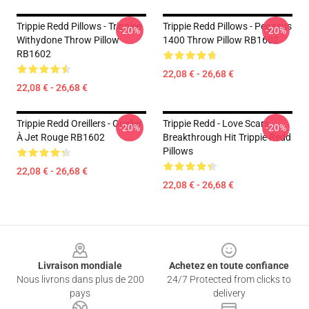
Trippie Redd Pillows - Trippiee
Trippie Redd Pillows - Pegasus
-20%
-20%
Withydone Throw Pillow
1400 Throw Pillow RB1602
RB1602
22,08 € - 26,68 €
22,08 € - 26,68 €
Trippie Redd Oreillers - Oreiller
Trippie Redd - Love Scars
-20%
-20%
À Jet Rouge RB1602
Breakthrough Hit Trippie Redd
Pillows
22,08 € - 26,68 €
22,08 € - 26,68 €
Footer
Livraison mondiale
Achetez en toute confiance
Nous livrons dans plus de 200
24/7 Protected from clicks to
pays
delivery