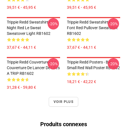
39,51 € - 45,95 €
39,51 € - 45,95 €
Trippie Redd Sweatshirts -
Trippie Redd Sweatshirts -
-20%
-20%
Night Red Le Sweat
Font Red Pullover Sweatshirt
Sweatover Light RB1602
RB1602
37,67 € - 44,11 €
37,67 € - 44,11 €
Trippie Redd Couverture - La
Trippie Redd Posters - Big
-20%
-20%
Couverture De Lancer De Life's
Small Red Wall Poster RB1602
A TRIP RB1602
18,21 € - 42,22 €
31,28 € - 59,80 €
VOIR PLUS
Produits connexes