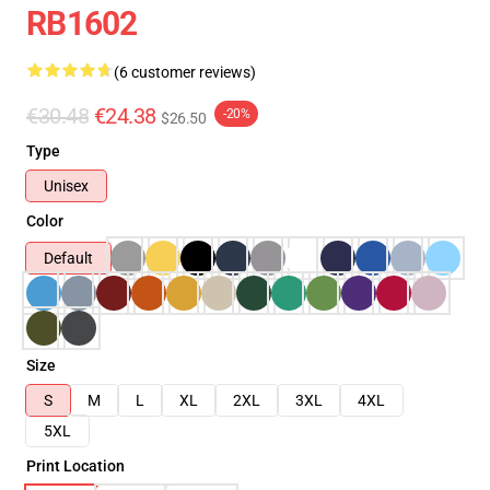
RB1602
(6 customer reviews)
€30.48
€24.38
-20%
$26.50
Type
Unisex
Color
Default
Size
S
M
L
XL
2XL
3XL
4XL
5XL
Print Location