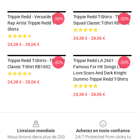
Trippie Redd - Versatile Emo
Trippie Redd T-Shirts - The Red
-20%
-20%
Rap Artist Trippie Redd T-
Squad Classic T-Shirt RB1602
Shirts
24,38 € - 28,06 €
24,38 € - 28,06 €
Trippie Redd T-Shirts - The Red
Trippie Redd LA 2601 -
-20%
-20%
Classic T-Shirt RB1602
Famous For Hit Songs Like
Love Scars And Dark Knight
Dummo Trippie Redd T-Shirts
24,38 € - 28,06 €
24,38 € - 28,06 €
Footer
Livraison mondiale
Achetez en toute confiance
Nous livrons dans plus de 200
24/7 Protected from clicks to