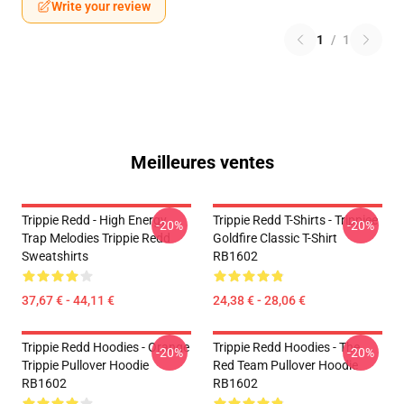
Write your review
1
/
1
Meilleures ventes
Trippie Redd - High Energy
Trippie Redd T-Shirts - Trippiee
-20%
-20%
Trap Melodies Trippie Redd
Goldfire Classic T-Shirt
Sweatshirts
RB1602
37,67 € - 44,11 €
24,38 € - 28,06 €
Trippie Redd Hoodies - Orange
Trippie Redd Hoodies - The
-20%
-20%
Trippie Pullover Hoodie
Red Team Pullover Hoodie
RB1602
RB1602