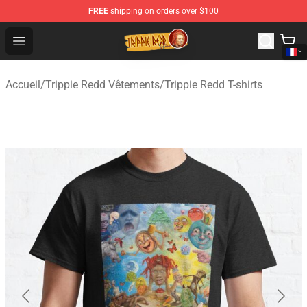
FREE
shipping on orders over $100
Trippie Redd Store - Official Trippie Redd Merchandise S
Open menu
Accueil
/
Trippie Redd Vêtements
/
Trippie Redd T-shirts