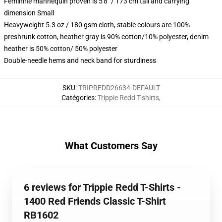
Feminine mannequin proven is 5'8" / 173 cm tall and carrying
dimension Small
Heavyweight 5.3 oz / 180 gsm cloth, stable colours are 100%
preshrunk cotton, heather gray is 90% cotton/10% polyester, denim
heather is 50% cotton/ 50% polyester
Double-needle hems and neck band for sturdiness
SKU
:
TRIPREDD26634-DEFAULT
Catégories
:
Trippie Redd T-shirts
,
What Customers Say
6 reviews for Trippie Redd T-Shirts -
1400 Red Friends Classic T-Shirt
RB1602