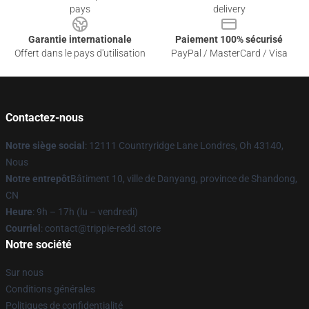
pays
delivery
Garantie internationale
Paiement 100% sécurisé
Offert dans le pays d'utilisation
PayPal / MasterCard / Visa
Contactez-nous
Notre siège social
: 12111 Countryridge Lane Londres, Oh 43140,
Nous
Notre entrepôt
Bâtiment 10, ville de Danyang, province de Shandong,
CN
Heure
: 9h – 17h (lu – vendredi)
Courriel
: contact@trippie-redd.store
Notre société
Sur nous
Conditions générales
Politiques de confidentialité