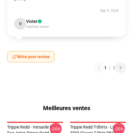
Sep 9, 2024
Violet
V
Verified owner
Write your review
1
/
2
Meilleures ventes
Trippie Redd - Versatile Emo
Trippie Redd T-Shirts - LIFE'S A
-20%
-20%