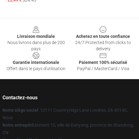
22,49 €
$24.45
Footer
Livraison mondiale
Achetez en toute confiance
Nous livrons dans plus de 200
24/7 Protected from clicks to
pays
delivery
Garantie internationale
Paiement 100% sécurisé
Offert dans le pays d'utilisation
PayPal / MasterCard / Visa
Contactez-nous
Notre siège social
: 12111 Countryridge Lane Londres, Oh 43140,
Nous
Notre entrepôt
Bâtiment 10, ville de Danyang, province de Shandong,
CN