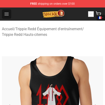
FREE
shipping on orders over $100
Trippie Redd Store - Official Trippie Redd Merchandise S
Open menu
Accueil
/
Trippie Redd Équipement d'entraînement
/
Trippie Redd Hauts-citernes