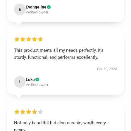
Evangeline
E
Verified owner
This product meets all my needs perfectly. It’s
sturdy, functional, and performs excellently.
Oct 12, 2024
Luke
L
Verified owner
Not only beautiful but also durable, worth every
penny.