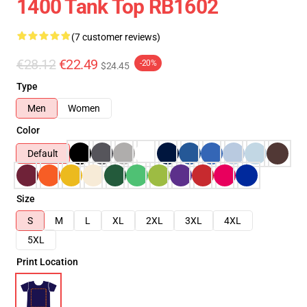
1400 Tank Top RB1602
(7 customer reviews)
€28.12
€22.49
-20%
$24.45
Type
Men
Women
Color
Default
Size
S
M
L
XL
2XL
3XL
4XL
5XL
Print Location