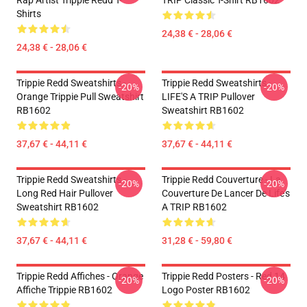
Rap Artist Trippie Redd T-
TRIP Classic T-Shirt RB1602
Shirts
24,38 € - 28,06 €
24,38 € - 28,06 €
Trippie Redd Sweatshirts -
Trippie Redd Sweatshirts -
-20%
-20%
Orange Trippie Pull Sweatshirt
LIFE'S A TRIP Pullover
RB1602
Sweatshirt RB1602
37,67 € - 44,11 €
37,67 € - 44,11 €
Trippie Redd Sweatshirts -
Trippie Redd Couverture - La
-20%
-20%
Long Red Hair Pullover
Couverture De Lancer De Life's
Sweatshirt RB1602
A TRIP RB1602
37,67 € - 44,11 €
31,28 € - 59,80 €
Trippie Redd Affiches - Orange
Trippie Redd Posters - Red 14
-20%
-20%
Affiche Trippie RB1602
Logo Poster RB1602