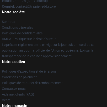
Heure
: 9h – 17h (lu – vendredi)
Courriel
: contact@trippie-redd.store
Notre société
Sur nous
Conditions générales
Politiques de confidentialité
DMCA - Politique sur le droit d'auteur
Le présent règlement entre en vigueur le jour suivant celui de sa
publication au Journal officiel de l'Union européenne. Loi sur la
transparence de la chaîne d'approvisionnement
Notre soutien
Politiques d'expédition et de livraison
Conditions de paiement
Politiques de retour et de remboursement
Contactez-nous
Aide aux clients (FAQ)
Vente
Notre magasin