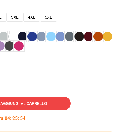
L
3XL
4XL
5XL
e
AGGIUNGI AL CARRELLO
tra
04
:
25
:
53