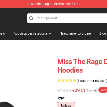
FREE
shipping on orders over $100
 Shop
zio
Acquista per categoria
Tracciamento ordine
Blog
Miss The Rage 
Hoodies
(1 customer reviews
€49.39
€39.51
-20%
$42.95
Type
Unisex