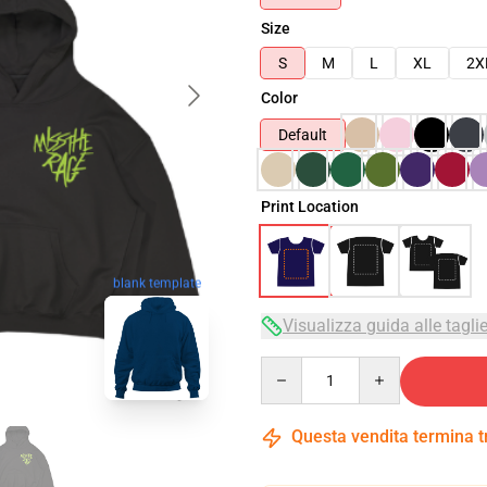
Size
S
M
L
XL
2X
Color
Default
Print Location
blank template
Visualizza guida alle tagli
Quantity
Questa vendita termina 