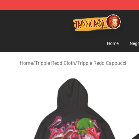
Trippie Redd Store - Official Trippie Redd Merchandise
Home
Nego
Home
/
Trippie Redd Cloth
/
Trippie Redd Cappucci