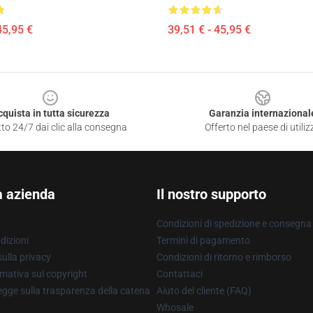
45,95 €
39,51 € - 45,95 €
cquista in tutta sicurezza
Garanzia internazional
to 24/7 dai clic alla consegna
Offerto nel paese di utiliz
a azienda
Il nostro supporto
Condizioni di spedizione e consegna
dizioni
Termini di pagamento
ulla privacy
Condizioni di ritorno e rimborso
mativa sul copyright
Contattaci
gge sulla trasparenza della catena
Aiuto del cliente (FAQ)
Whosale