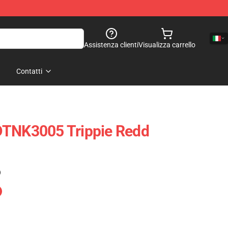
Assistenza clienti
Visualizza carrello
Contatti
DTNK3005 Trippie Redd
)