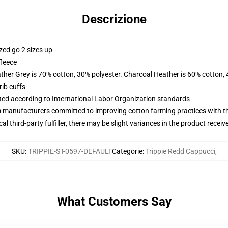
Descrizione
zed go 2 sizes up
fleece
ather Grey is 70% cotton, 30% polyester. Charcoal Heather is 60% cotton,
ib cuffs
uated according to International Labor Organization standards
m manufacturers committed to improving cotton farming practices with the
al third-party fulfiller, there may be slight variances in the product receiv
SKU
:
TRIPPIE-ST-0597-DEFAULT
Categorie
:
Trippie Redd Cappucci
,
What Customers Say