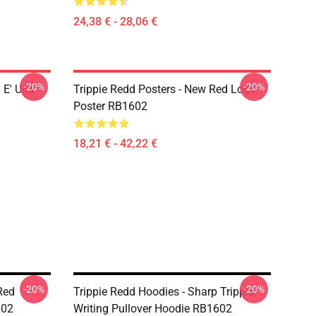
24,38 € - 28,06 €
-20%
-20%
a E' Una
Trippie Redd Posters - New Red Logo
Poster RB1602
18,21 € - 42,22 €
-20%
-20%
Red
Trippie Redd Hoodies - Sharp Trippie
602
Writing Pullover Hoodie RB1602