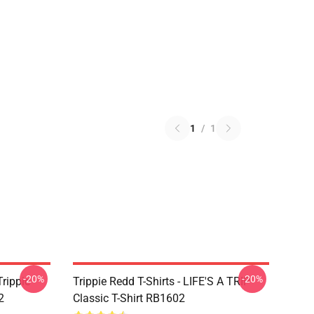
1
/
1
-20%
-20%
Trippie
Trippie Redd T-Shirts - LIFE'S A TRIP
2
Classic T-Shirt RB1602