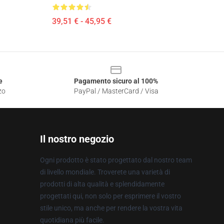
39,51 € - 45,95 €
e
Pagamento sicuro al 100%
zo
PayPal / MasterCard / Visa
Il nostro negozio
Ogni prodotto è stato progettato dal nostro team
di livello mondiale. Troverete una varietà di
prodotti di alta qualità e splendidamente
progettati qui, non solo per esprimere il vostro
stile unico, ma anche per rendere la vostra vita
quotidiana più facile.