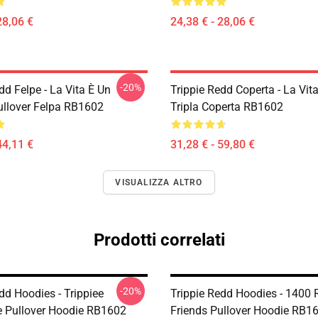
28,06 €
24,38 € - 28,06 €
-20%
dd Felpe - La Vita È Un
Trippie Redd Coperta - La Vit
ullover Felpa RB1602
Tripla Coperta RB1602
44,11 €
31,28 € - 59,80 €
VISUALIZZA ALTRO
Prodotti correlati
-20%
dd Hoodies - Trippiee
Trippie Redd Hoodies - 1400 
 Pullover Hoodie RB1602
Friends Pullover Hoodie RB1