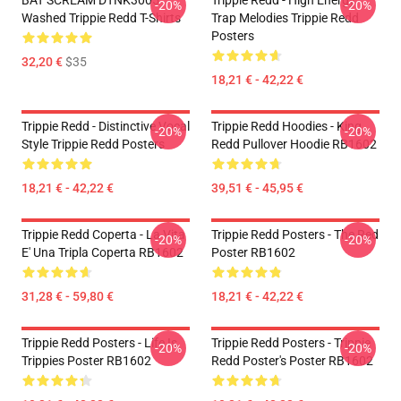
BAT SCREAM DTNK3005
Trippie Redd - High Energy
-20%
-20%
Washed Trippie Redd T-Shirts
Trap Melodies Trippie Redd
Posters
32,20 €
$35
18,21 € - 42,22 €
Trippie Redd - Distinctive Vocal
Trippie Redd Hoodies - King
-20%
-20%
Style Trippie Redd Posters
Redd Pullover Hoodie RB1602
18,21 € - 42,22 €
39,51 € - 45,95 €
Trippie Redd Coperta - La Vita
Trippie Redd Posters - The Red
-20%
-20%
E' Una Tripla Coperta RB1602
Poster RB1602
31,28 € - 59,80 €
18,21 € - 42,22 €
Trippie Redd Posters - Life Is
Trippie Redd Posters - Trippie
-20%
-20%
Trippies Poster RB1602
Redd Poster's Poster RB1602