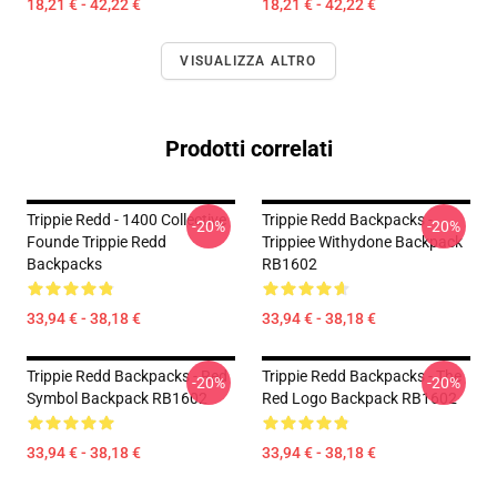
18,21 € - 42,22 €
18,21 € - 42,22 €
VISUALIZZA ALTRO
Prodotti correlati
Trippie Redd - 1400 Collective
Trippie Redd Backpacks -
-20%
-20%
Founde Trippie Redd
Trippiee Withydone Backpack
Backpacks
RB1602
33,94 € - 38,18 €
33,94 € - 38,18 €
Trippie Redd Backpacks - Red
Trippie Redd Backpacks - The
-20%
-20%
Symbol Backpack RB1602
Red Logo Backpack RB1602
33,94 € - 38,18 €
33,94 € - 38,18 €