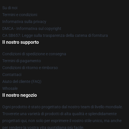
Su di noi
Termini e condizioni
Informativa sulla privacy
DMCA - Informativa sul copyright
CA SB657: Legge sulla trasparenza della catena di fornitura
Il nostro supporto
Condizioni di spedizione e consegna
Termini di pagamento
Condizioni di ritorno e rimborso
Contattaci
Aiuto del cliente (FAQ)
Whosale
Il nostro negozio
Ogni prodotto è stato progettato dal nostro team di livello mondiale.
Troverete una varietà di prodotti di alta qualità e splendidamente
progettati qui, non solo per esprimere il vostro stile unico, ma anche
per rendere la vostra vita quotidiana più facile.