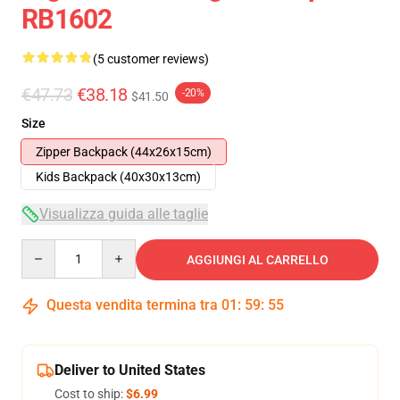
RB1602
(5 customer reviews)
€47.73
€38.18
-20%
$41.50
Size
Zipper Backpack (44x26x15cm)
Kids Backpack (40x30x13cm)
Visualizza guida alle taglie
Quantity
AGGIUNGI AL CARRELLO
Questa vendita termina tra
01
:
59
:
54
Deliver to United States
Cost to ship:
$6.99