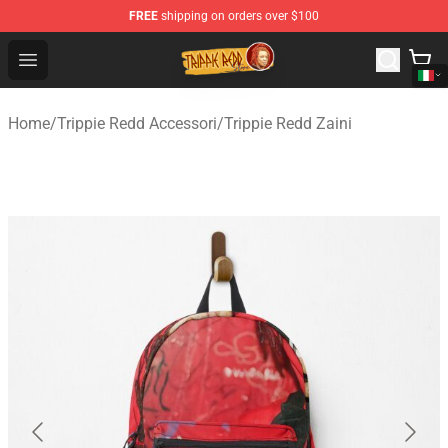
FREE
shipping on orders over $100
Trippie Redd Store - Official Trippie Redd Merchandise S
Open menu
Home
/
Trippie Redd Accessori
/
Trippie Redd Zaini