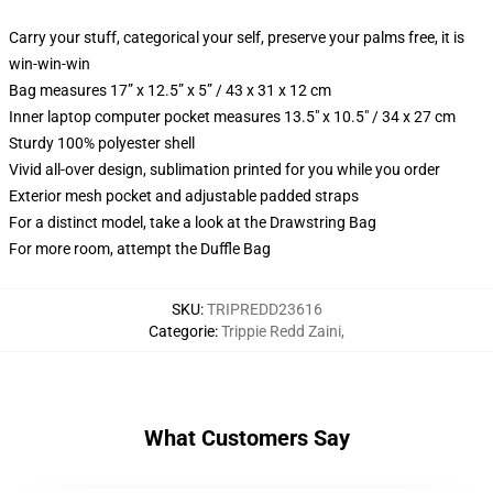
Carry your stuff, categorical your self, preserve your palms free, it is
win-win-win
Bag measures 17” x 12.5” x 5” / 43 x 31 x 12 cm
Inner laptop computer pocket measures 13.5" x 10.5" / 34 x 27 cm
Sturdy 100% polyester shell
Vivid all-over design, sublimation printed for you while you order
Exterior mesh pocket and adjustable padded straps
For a distinct model, take a look at the Drawstring Bag
For more room, attempt the Duffle Bag
SKU
:
TRIPREDD23616
Categorie
:
Trippie Redd Zaini
,
What Customers Say