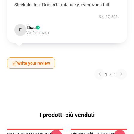
Sleek design. Doesn’t look bulky, even when full.
Sep 27, 2024
Elias
E
Verified owner
Write your review
1
/
1
I prodotti più venduti