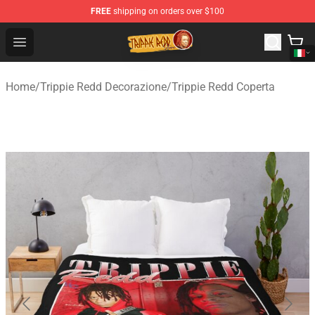
FREE
shipping on orders over $100
Trippie Redd Store - Official Trippie Redd Merchandise S
Open menu
Home
/
Trippie Redd Decorazione
/
Trippie Redd Coperta