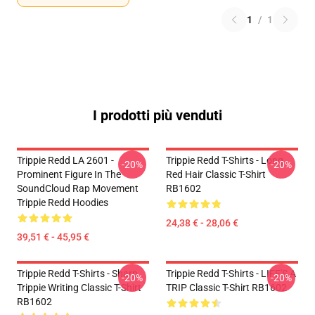
1
/
1
I prodotti più venduti
Trippie Redd LA 2601 -
Trippie Redd T-Shirts - Long
-20%
-20%
Prominent Figure In The
Red Hair Classic T-Shirt
SoundCloud Rap Movement
RB1602
Trippie Redd Hoodies
24,38 € - 28,06 €
39,51 € - 45,95 €
Trippie Redd T-Shirts - Sharp
Trippie Redd T-Shirts - LIFE'S A
-20%
-20%
Trippie Writing Classic T-Shirt
TRIP Classic T-Shirt RB1602
RB1602