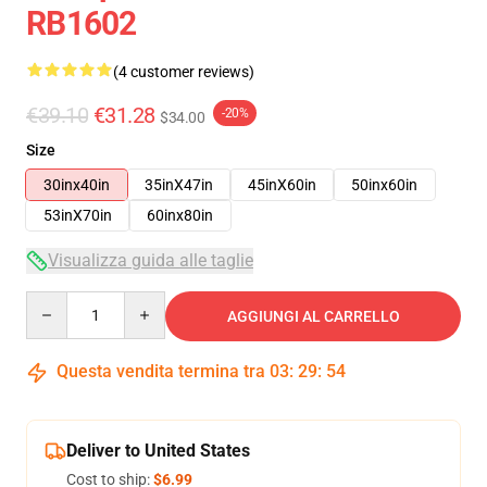
RB1602
(4 customer reviews)
€39.10
€31.28
-20%
$34.00
Size
30inx40in
35inX47in
45inX60in
50inx60in
53inX70in
60inx80in
Visualizza guida alle taglie
Quantity
AGGIUNGI AL CARRELLO
Questa vendita termina tra
03
:
29
:
53
Deliver to United States
Cost to ship:
$6.99