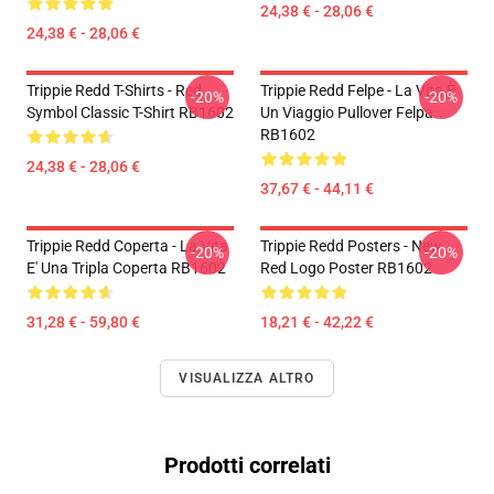
24,38 € - 28,06 €
24,38 € - 28,06 €
Trippie Redd T-Shirts - Red
Trippie Redd Felpe - La Vita È
-20%
-20%
Symbol Classic T-Shirt RB1602
Un Viaggio Pullover Felpa
RB1602
24,38 € - 28,06 €
37,67 € - 44,11 €
Trippie Redd Coperta - La Vita
Trippie Redd Posters - New
-20%
-20%
E' Una Tripla Coperta RB1602
Red Logo Poster RB1602
31,28 € - 59,80 €
18,21 € - 42,22 €
VISUALIZZA ALTRO
Prodotti correlati