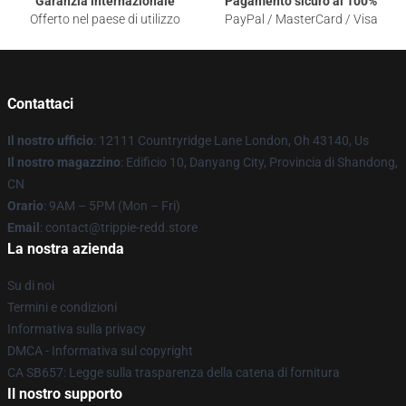
Garanzia internazionale
Pagamento sicuro al 100%
Offerto nel paese di utilizzo
PayPal / MasterCard / Visa
Contattaci
Il nostro ufficio
: 12111 Countryridge Lane London, Oh 43140, Us
Il nostro magazzino
: Edificio 10, Danyang City, Provincia di Shandong,
CN
Orario
: 9AM – 5PM (Mon – Fri)
Email
: contact@trippie-redd.store
La nostra azienda
Su di noi
Termini e condizioni
Informativa sulla privacy
DMCA - Informativa sul copyright
CA SB657: Legge sulla trasparenza della catena di fornitura
Il nostro supporto