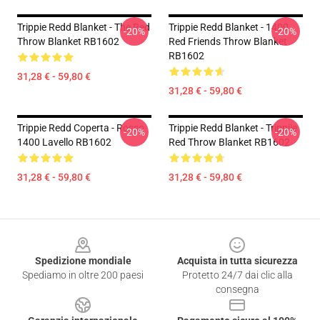
Trippie Redd Blanket - The Red
Trippie Redd Blanket - 1400
-20%
-20%
Throw Blanket RB1602
Red Friends Throw Blanket
RB1602
31,28 € - 59,80 €
31,28 € - 59,80 €
Trippie Redd Coperta - Rosso
Trippie Redd Blanket - Trippiie
-20%
-20%
1400 Lavello RB1602
Red Throw Blanket RB1602
31,28 € - 59,80 €
31,28 € - 59,80 €
Footer
Spedizione mondiale
Acquista in tutta sicurezza
Spediamo in oltre 200 paesi
Protetto 24/7 dai clic alla
consegna