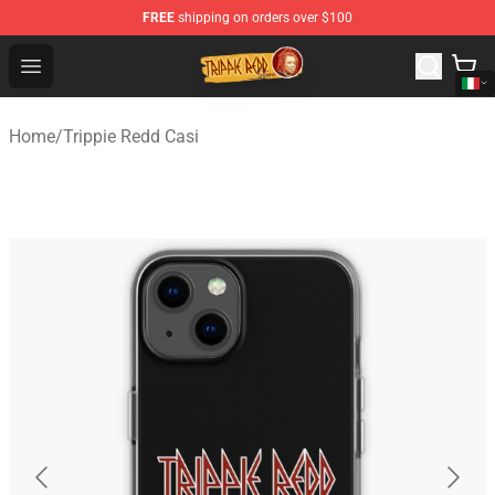
FREE
shipping on orders over $100
Trippie Redd Store - Official Trippie Redd Merchandise S
Open menu
Home
/
Trippie Redd Casi