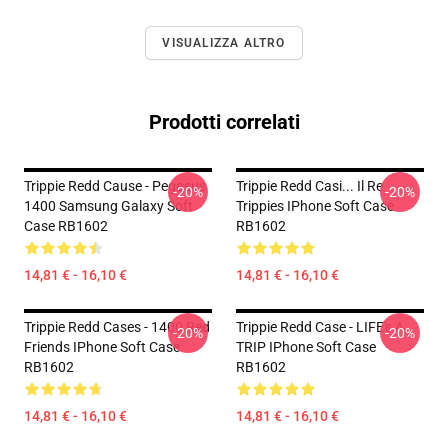
VISUALIZZA ALTRO
Prodotti correlati
Trippie Redd Cause - Pegasus
Trippie Redd Casi... Il Re
-20%
-20%
1400 Samsung Galaxy Soft
Trippies IPhone Soft Case
Case RB1602
RB1602
14,81 € - 16,10 €
14,81 € - 16,10 €
Trippie Redd Cases - 1400 Red
Trippie Redd Case - LIFE's A
-20%
-20%
Friends IPhone Soft Case
TRIP IPhone Soft Case
RB1602
RB1602
14,81 € - 16,10 €
14,81 € - 16,10 €