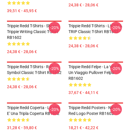
24,38 € - 28,06 €
39,51 € - 45,95 €
Trippie Redd T-Shirts - Sharp
Trippie Redd T-Shirts - LIFE'S A
-20%
-20%
Trippie Writing Classic T-Shirt
TRIP Classic T-Shirt RB1602
RB1602
24,38 € - 28,06 €
24,38 € - 28,06 €
Trippie Redd T-Shirts - Red
Trippie Redd Felpe - La Vita È
-20%
-20%
Symbol Classic T-Shirt RB1602
Un Viaggio Pullover Felpa
RB1602
24,38 € - 28,06 €
37,67 € - 44,11 €
Trippie Redd Coperta - La Vita
Trippie Redd Posters - New
-20%
-20%
E' Una Tripla Coperta RB1602
Red Logo Poster RB1602
31,28 € - 59,80 €
18,21 € - 42,22 €