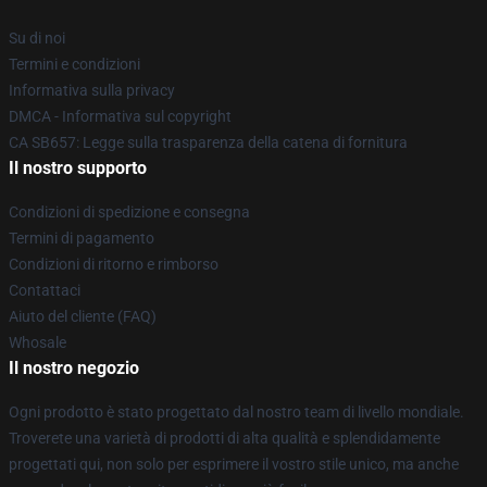
Su di noi
Termini e condizioni
Informativa sulla privacy
DMCA - Informativa sul copyright
CA SB657: Legge sulla trasparenza della catena di fornitura
Il nostro supporto
Condizioni di spedizione e consegna
Termini di pagamento
Condizioni di ritorno e rimborso
Contattaci
Aiuto del cliente (FAQ)
Whosale
Il nostro negozio
Ogni prodotto è stato progettato dal nostro team di livello mondiale.
Troverete una varietà di prodotti di alta qualità e splendidamente
progettati qui, non solo per esprimere il vostro stile unico, ma anche