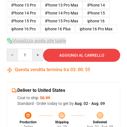
iPhone 13 Pro
iPhone 13 Pro Max
iPhone 14
iPhone 14 Pro
iPhone 14 Pro Max
iPhone 15
iPhone 15 Pro
iPhone 15 Pro Max
iphone 16
iphone 16 Pro
iphone 16 Plus
iphone 16 Pro Max
Visualizza guida alle taglie
Quantity
AGGIUNGI AL CARRELLO
Questa vendita termina tra
03
:
00
:
54
Deliver to United States
Cost to ship:
$6.99
Standard - Order today to get by
Aug. 02 - Aug. 09
Production
Shipping
Delivered
Today
Jul. 29
Aug. 02 - Aug. 09