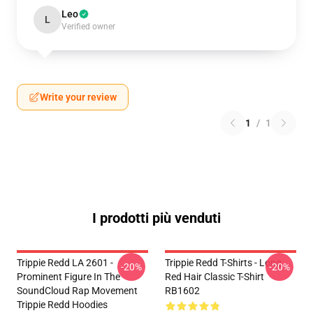
Leo
L
Verified owner
Write your review
1
/
1
I prodotti più venduti
Trippie Redd LA 2601 -
Trippie Redd T-Shirts - Long
-20%
-20%
Prominent Figure In The
Red Hair Classic T-Shirt
SoundCloud Rap Movement
RB1602
Trippie Redd Hoodies