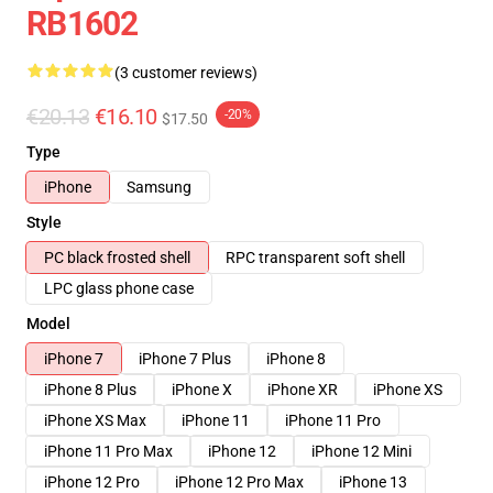
RB1602
(3 customer reviews)
€20.13
€16.10
-20%
$17.50
Type
iPhone
Samsung
Style
PC black frosted shell
RPC transparent soft shell
LPC glass phone case
Model
iPhone 7
iPhone 7 Plus
iPhone 8
iPhone 8 Plus
iPhone X
iPhone XR
iPhone XS
iPhone XS Max
iPhone 11
iPhone 11 Pro
iPhone 11 Pro Max
iPhone 12
iPhone 12 Mini
iPhone 12 Pro
iPhone 12 Pro Max
iPhone 13