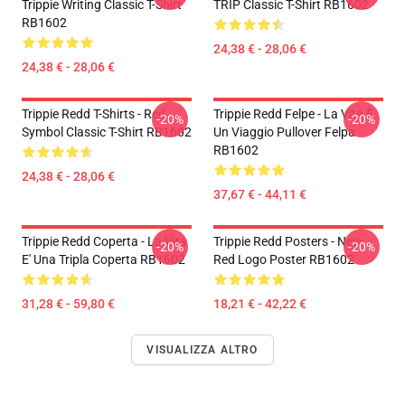
Trippie Writing Classic T-Shirt
TRIP Classic T-Shirt RB1602
RB1602
24,38 € - 28,06 €
24,38 € - 28,06 €
Trippie Redd T-Shirts - Red
Trippie Redd Felpe - La Vita È
-20%
-20%
Symbol Classic T-Shirt RB1602
Un Viaggio Pullover Felpa
RB1602
24,38 € - 28,06 €
37,67 € - 44,11 €
Trippie Redd Coperta - La Vita
Trippie Redd Posters - New
-20%
-20%
E' Una Tripla Coperta RB1602
Red Logo Poster RB1602
31,28 € - 59,80 €
18,21 € - 42,22 €
VISUALIZZA ALTRO