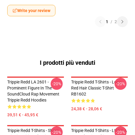
Write your review
1
/
2
I prodotti più venduti
Trippie Redd LA 2601 -
Trippie Redd T-Shirts - Long
-20%
-20%
Prominent Figure In The
Red Hair Classic T-Shirt
SoundCloud Rap Movement
RB1602
Trippie Redd Hoodies
24,38 € - 28,06 €
39,51 € - 45,95 €
Trippie Redd T-Shirts - Sharp
Trippie Redd T-Shirts - LIFE'S A
-20%
-20%