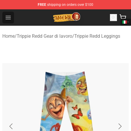
FREE
shipping on orders over $100
Trippie Redd Store - Official Trippie Redd Merchandise S
Open menu
Home
/
Trippie Redd Gear di lavoro
/
Trippie Redd Leggings