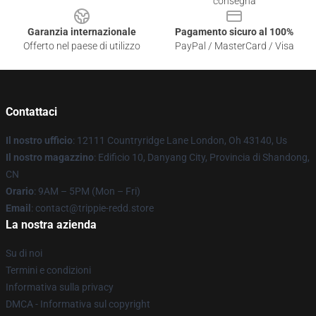
consegna
Garanzia internazionale
Pagamento sicuro al 100%
Offerto nel paese di utilizzo
PayPal / MasterCard / Visa
Contattaci
Il nostro ufficio
: 12111 Countryridge Lane London, Oh 43140, Us
Il nostro magazzino
: Edificio 10, Danyang City, Provincia di Shandong,
CN
Orario
: 9AM – 5PM (Mon – Fri)
Email
: contact@trippie-redd.store
La nostra azienda
Su di noi
Termini e condizioni
Informativa sulla privacy
DMCA - Informativa sul copyright