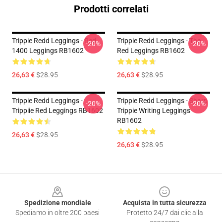
Prodotti correlati
Trippie Redd Leggings - Red
Trippie Redd Leggings - The
-20%
-20%
1400 Leggings RB1602
Red Leggings RB1602
26,63 €
$28.95
26,63 €
$28.95
Trippie Redd Leggings -
Trippie Redd Leggings - Sharp
-20%
-20%
Trippiie Red Leggings RB1602
Trippie Writing Leggings
RB1602
26,63 €
$28.95
26,63 €
$28.95
Footer
Spedizione mondiale
Acquista in tutta sicurezza
Spediamo in oltre 200 paesi
Protetto 24/7 dai clic alla