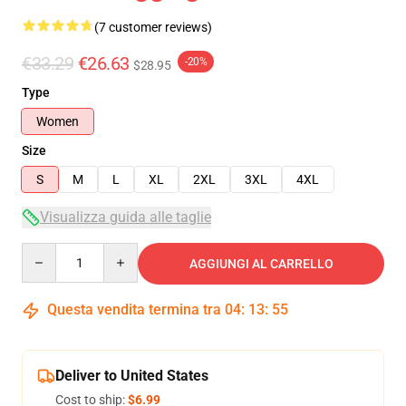
(7 customer reviews)
€33.29
€26.63
-20%
$28.95
Type
Women
Size
S
M
L
XL
2XL
3XL
4XL
Visualizza guida alle taglie
Quantity
AGGIUNGI AL CARRELLO
Questa vendita termina tra
04
:
13
:
54
Deliver to United States
Cost to ship:
$6.99