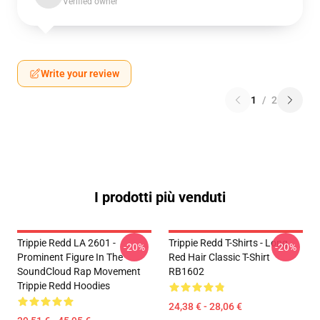
Verified owner
Write your review
1
/
2
I prodotti più venduti
Trippie Redd LA 2601 -
Trippie Redd T-Shirts - Long
-20%
-20%
Prominent Figure In The
Red Hair Classic T-Shirt
SoundCloud Rap Movement
RB1602
Trippie Redd Hoodies
24,38 € - 28,06 €