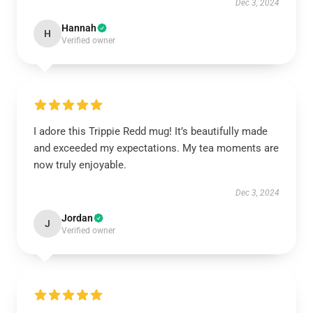
Dec 3, 2024
Hannah
H
Verified owner
I adore this Trippie Redd mug! It’s beautifully made
and exceeded my expectations. My tea moments are
now truly enjoyable.
Dec 3, 2024
Jordan
J
Verified owner