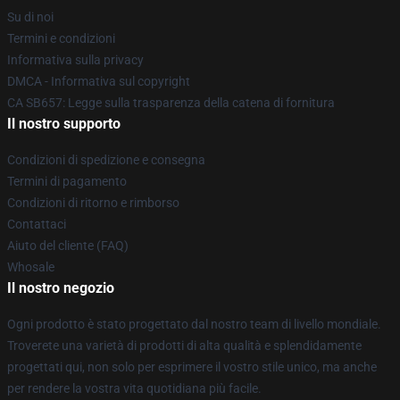
Su di noi
Termini e condizioni
Informativa sulla privacy
DMCA - Informativa sul copyright
CA SB657: Legge sulla trasparenza della catena di fornitura
Il nostro supporto
Condizioni di spedizione e consegna
Termini di pagamento
Condizioni di ritorno e rimborso
Contattaci
Aiuto del cliente (FAQ)
Whosale
Il nostro negozio
Ogni prodotto è stato progettato dal nostro team di livello mondiale.
Troverete una varietà di prodotti di alta qualità e splendidamente
progettati qui, non solo per esprimere il vostro stile unico, ma anche
per rendere la vostra vita quotidiana più facile.