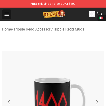
FREE
shipping on orders over $100
Trippie Redd Store - Official Trippie Redd Merchandise S
Open menu
Home
/
Trippie Redd Accessori
/
Trippie Redd Mugs