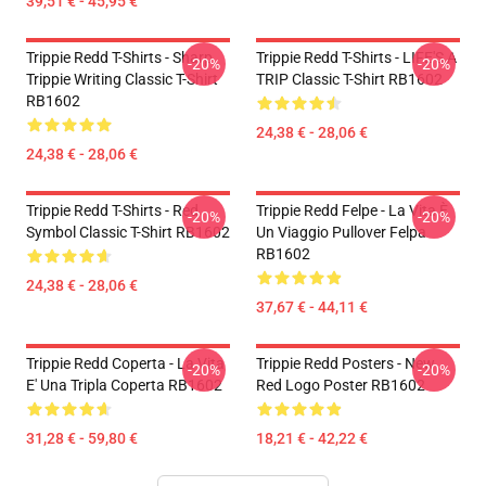
39,51 € - 45,95 €
Trippie Redd T-Shirts - Sharp
Trippie Redd T-Shirts - LIFE'S A
-20%
-20%
Trippie Writing Classic T-Shirt
TRIP Classic T-Shirt RB1602
RB1602
24,38 € - 28,06 €
24,38 € - 28,06 €
Trippie Redd T-Shirts - Red
Trippie Redd Felpe - La Vita È
-20%
-20%
Symbol Classic T-Shirt RB1602
Un Viaggio Pullover Felpa
RB1602
24,38 € - 28,06 €
37,67 € - 44,11 €
Trippie Redd Coperta - La Vita
Trippie Redd Posters - New
-20%
-20%
E' Una Tripla Coperta RB1602
Red Logo Poster RB1602
31,28 € - 59,80 €
18,21 € - 42,22 €