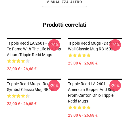
VISUALIZZA ALTRO
Prodotti correlati
Trippie Redd LA 2601 - Rose
Trippie Redd Mugs - Dark Red
-20%
-20%
To Fame With The Life Is A Trip
Wall Classic Mug RB1602
Album Trippie Redd Mugs
23,00 € - 26,68 €
23,00 € - 26,68 €
Trippie Redd Mugs - Red
Trippie Redd LA 2601 -
-20%
-20%
Symbol Classic Mug RB1602
American Rapper And Singer
From Canton Ohio Trippie
Redd Mugs
23,00 € - 26,68 €
23,00 € - 26,68 €