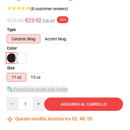
(8 customer reviews)
€29.90
€23.92
-20%
$26.00
Type
Ceramic Mug
Accent Mug
Color
Size
11 oz
15 oz
Visualizza guida alle taglie
Quantity
AGGIUNGI AL CARRELLO
Questa vendita termina tra
02
:
48
:
54