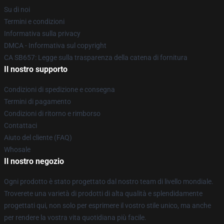
Su di noi
Termini e condizioni
Informativa sulla privacy
DMCA - Informativa sul copyright
CA SB657: Legge sulla trasparenza della catena di fornitura
Il nostro supporto
Condizioni di spedizione e consegna
Termini di pagamento
Condizioni di ritorno e rimborso
Contattaci
Aiuto del cliente (FAQ)
Whosale
Il nostro negozio
Ogni prodotto è stato progettato dal nostro team di livello mondiale.
Troverete una varietà di prodotti di alta qualità e splendidamente
progettati qui, non solo per esprimere il vostro stile unico, ma anche
per rendere la vostra vita quotidiana più facile.