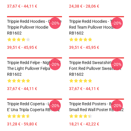
37,67 € - 44,11 €
24,38 € - 28,06 €
Trippie Redd Hoodies - Orange
Trippie Redd Hoodies - The
-20%
-20%
Trippie Pullover Hoodie
Red Team Pullover Hoodie
RB1602
RB1602
39,51 € - 45,95 €
39,51 € - 45,95 €
Trippie Redd Felpe - Night Red
Trippie Redd Sweatshirts -
-20%
-20%
The Light Pullover Felpa
Font Red Pullover Sweatshirt
RB1602
RB1602
37,67 € - 44,11 €
37,67 € - 44,11 €
Trippie Redd Coperta - La Vita
Trippie Redd Posters - Big
-20%
-20%
E' Una Tripla Coperta RB1602
Small Red Wall Poster RB1602
31,28 € - 59,80 €
18,21 € - 42,22 €