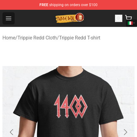
FREE
shipping on orders over $100
Trippie Redd Store - Official Trippie Redd Merchandise S
Open menu
Home
/
Trippie Redd Cloth
/
Trippie Redd T-shirt