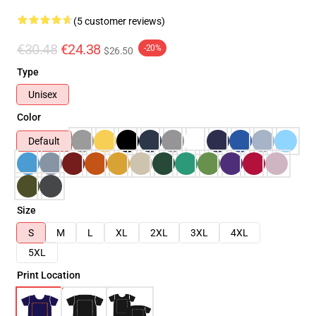
(5 customer reviews)
€30.48
€24.38
-20%
$26.50
Type
Unisex
Color
Default
Size
S
M
L
XL
2XL
3XL
4XL
5XL
Print Location