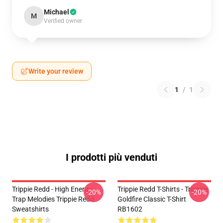
Michael
M
Verified owner
Write your review
1
/
1
I prodotti più venduti
Trippie Redd - High Energy
Trippie Redd T-Shirts - Trippiee
-20%
-20%
Trap Melodies Trippie Redd
Goldfire Classic T-Shirt
Sweatshirts
RB1602