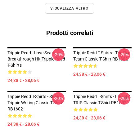
VISUALIZZA ALTRO
Prodotti correlati
Trippie Redd - Love Scars
Trippie Redd T-Shirts - The Red
-20%
-20%
Breakthrough Hit Trippie Redd
Team Classic T-Shirt RB1602
T-Shirts
24,38 € - 28,06 €
24,38 € - 28,06 €
Trippie Redd T-Shirts - Sharp
Trippie Redd T-Shirts - LIFE'S A
-20%
-20%
Trippie Writing Classic T-Shirt
TRIP Classic T-Shirt RB1602
RB1602
24,38 € - 28,06 €
24,38 € - 28,06 €