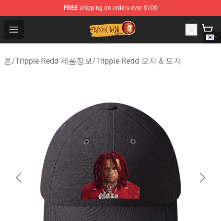
FREE
shipping on orders over $100
Trippie Redd Store - Official Trippie Redd Merchandise S
Open menu
홈
/
Trippie Redd 제품정보
/
Trippie Redd 모자 & 모자