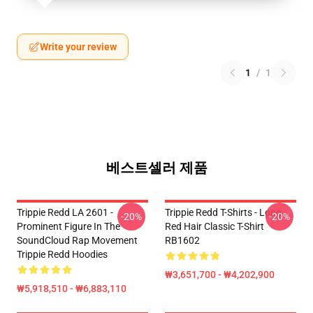
Write your review
1
/
1
베스트셀러 제품
Trippie Redd LA 2601 -
Trippie Redd T-Shirts - Long
-20%
-20%
Prominent Figure In The
Red Hair Classic T-Shirt
SoundCloud Rap Movement
RB1602
Trippie Redd Hoodies
₩3,651,700 - ₩4,202,900
₩5,918,510 - ₩6,883,110