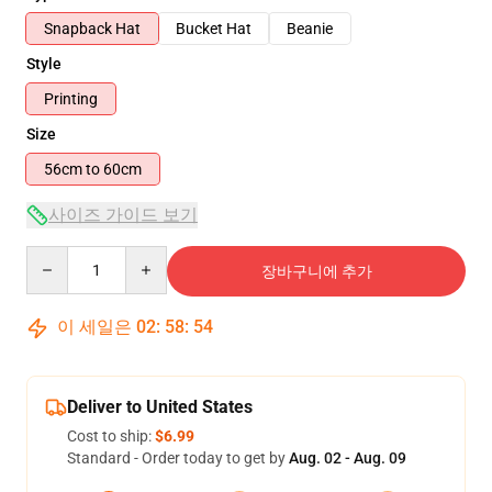
Snapback Hat
Bucket Hat
Beanie
Style
Printing
Size
56cm to 60cm
사이즈 가이드 보기
Quantity
장바구니에 추가
이 세일은
02
:
58
:
54
Deliver to United States
Cost to ship:
$6.99
Standard - Order today to get by
Aug. 02 - Aug. 09