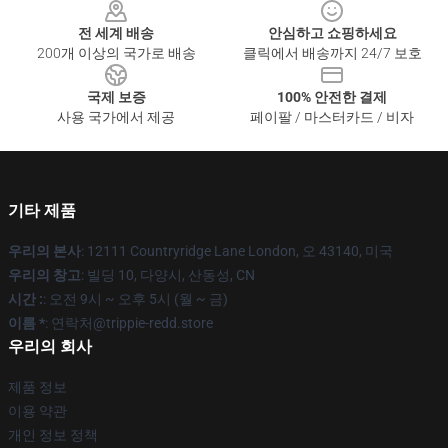
전 세계 배송
안심하고 쇼핑하세요
200개 이상의 국가로 배송
클릭에서 배송까지 24/7 보호
국제 보증
100% 안전한 결제
사용 국가에서 제공
페이팔 / 마스터카드 / 비자
기타 제품
우리의 본사
: 12111 Countryridge Lane London, 오 43140, 미국
우리의 창고
: 빌딩 10, 다양시, 산동성, CN
시간 :
: 오전 9시 ~ 오후 5시 (월 ~ 금)
이름 *
: 연락처@trippie-redd.store
우리의 회사
제품 정보
이용 약관
개인 정보 정책