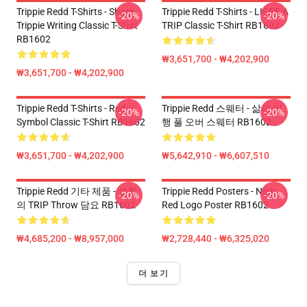
Trippie Redd T-Shirts - Sharp
Trippie Redd T-Shirts - LIFE'S A
-20%
-20%
Trippie Writing Classic T-Shirt
TRIP Classic T-Shirt RB1602
RB1602
₩3,651,700 - ₩4,202,900
₩3,651,700 - ₩4,202,900
Trippie Redd T-Shirts - Red
Trippie Redd 스웨터 - 삶의 여
-20%
-20%
Symbol Classic T-Shirt RB1602
행 풀 오버 스웨터 RB1602
₩3,651,700 - ₩4,202,900
₩5,642,910 - ₩6,607,510
Trippie Redd 기타 제품 - 생활
Trippie Redd Posters - New
-20%
-20%
의 TRIP Throw 담요 RB1602
Red Logo Poster RB1602
₩4,685,200 - ₩8,957,000
₩2,728,440 - ₩6,325,020
더 보기