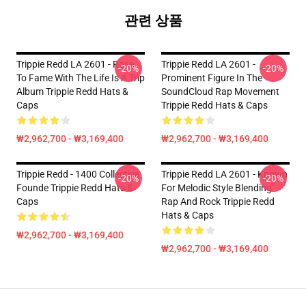
관련 상품
Trippie Redd LA 2601 - Rose
Trippie Redd LA 2601 -
-20%
-20%
To Fame With The Life Is A Trip
Prominent Figure In The
Album Trippie Redd Hats &
SoundCloud Rap Movement
Caps
Trippie Redd Hats & Caps
₩2,962,700 - ₩3,169,400
₩2,962,700 - ₩3,169,400
Trippie Redd - 1400 Collective
Trippie Redd LA 2601 - Known
-20%
-20%
Founde Trippie Redd Hats &
For Melodic Style Blending
Caps
Rap And Rock Trippie Redd
Hats & Caps
₩2,962,700 - ₩3,169,400
₩2,962,700 - ₩3,169,400
Footer