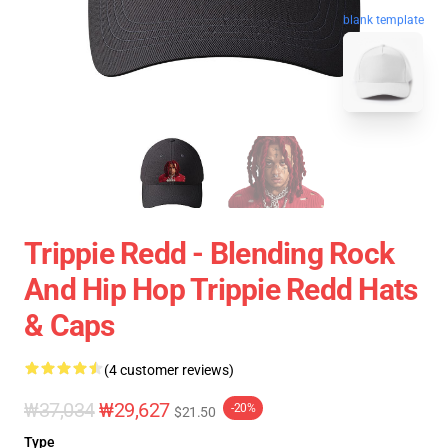
blank template
Trippie Redd - Blending Rock
And Hip Hop Trippie Redd Hats
& Caps
(4 customer reviews)
₩37,034
₩29,627
-20%
$21.50
Type