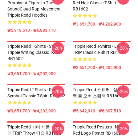
Prominent Figure In The
Red Hair Classic T-Shirt
SoundCloud Rap Movement
RB1602
Trippie Redd Hoodies
₩3,651,700 - ₩4,202,900
₩5,918,510 - ₩6,883,110
Trippie Redd T-Shirts - Sharp
Trippie Redd T-Shirts - LIFE'S A
-20%
-20%
Trippie Writing Classic T-Shirt
TRIP Classic T-Shirt RB1602
RB1602
₩3,651,700 - ₩4,202,900
₩3,651,700 - ₩4,202,900
Trippie Redd T-Shirts - Red
Trippie Redd 스웨터 - 삶의 여
-20%
-20%
Symbol Classic T-Shirt RB1602
행 풀 오버 스웨터 RB1602
₩3,651,700 - ₩4,202,900
₩5,642,910 - ₩6,607,510
Trippie Redd 기타 제품 - 생활
Trippie Redd Posters - New
-20%
-20%
의 TRIP Throw 담요 RB1602
Red Logo Poster RB1602