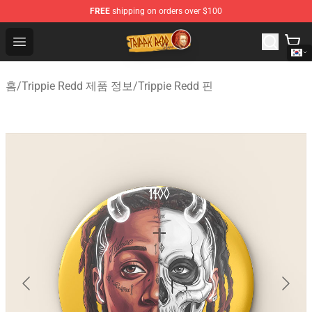
FREE
shipping on orders over $100
Trippie Redd Store - Official Trippie Redd Merchandise S
Open menu
홈
/
Trippie Redd 제품 정보
/
Trippie Redd 핀