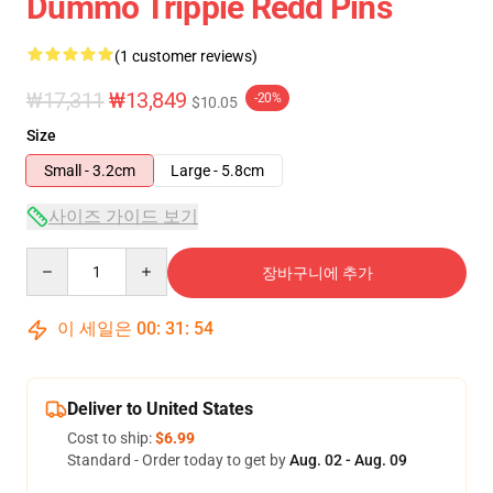
Dummo Trippie Redd Pins
(1 customer reviews)
₩17,311
₩13,849
-20%
$10.05
Size
Small - 3.2cm
Large - 5.8cm
사이즈 가이드 보기
Quantity
장바구니에 추가
이 세일은
00
:
31
:
54
Deliver to United States
Cost to ship:
$6.99
Standard - Order today to get by
Aug. 02 - Aug. 09