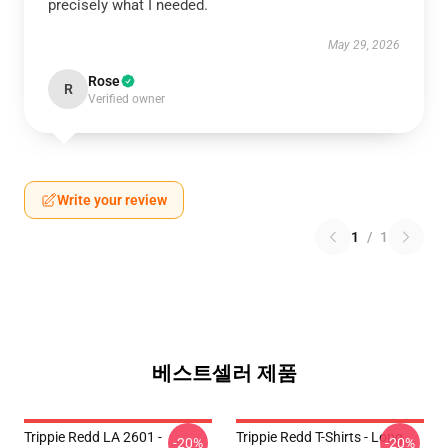
precisely what I needed.
May 29, 2026
Rose
R
Verified owner
Write your review
1
/
1
베스트셀러 제품
Trippie Redd LA 2601 -
Trippie Redd T-Shirts - Long
-20%
-20%