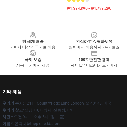
₩1,384,890 - ₩1,798,290
Footer
전 세계 배송
안심하고 쇼핑하세요
200개 이상의 국가로 배송
클릭에서 배송까지 24/7 보호
국제 보증
100% 안전한 결제
사용 국가에서 제공
페이팔 / 마스터카드 / 비자
기타 제품
우리의 본사
: 12111 Countryridge Lane London, 오 43140, 미국
우리의 창고
: 빌딩 10, 다양시, 산동성, CN
시간 :
: 오전 9시 ~ 오후 5시 (월 ~ 금)
이름 *
: 연락처@trippie-redd.store