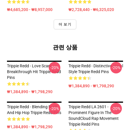
₩4,685,200 - ₩8,957,000
₩2,728,440 - ₩6,325,020
더 보기
관련 상품
Trippie Redd - Love Scars
Trippie Redd - Distinctive Vocal
-20%
-20%
Breakthrough Hit Trippie Redd
Style Trippie Redd Pins
Pins
₩1,384,890 - ₩1,798,290
₩1,384,890 - ₩1,798,290
Trippie Redd - Blending Rock
Trippie Redd LA 2601 -
-20%
-20%
And Hip Hop Trippie Redd Pins
Prominent Figure In The
SoundCloud Rap Movement
Trippie Redd Pins
₩1,384,890 - ₩1,798,290