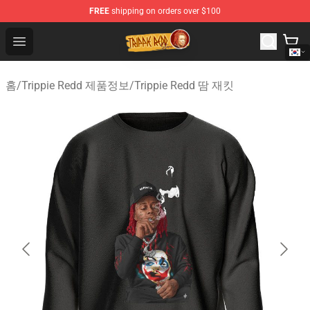
FREE
shipping on orders over $100
Trippie Redd Store - Official Trippie Redd Merchandise S
Open menu
홈
/
Trippie Redd 제품정보
/
Trippie Redd 땀 재킷