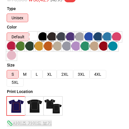
$40.95
Type
Unisex
Color
Default
Size
S
M
L
XL
2XL
3XL
4XL
5XL
Print Location
사이즈 가이드 보기