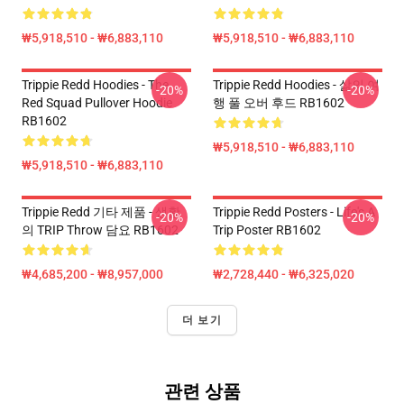
₩5,918,510 - ₩6,883,110
₩5,918,510 - ₩6,883,110
Trippie Redd Hoodies - The
Trippie Redd Hoodies - 삶의 여
-20%
-20%
Red Squad Pullover Hoodie
행 풀 오버 후드 RB1602
RB1602
₩5,918,510 - ₩6,883,110
₩5,918,510 - ₩6,883,110
Trippie Redd 기타 제품 - 생활
Trippie Redd Posters - Life's A
-20%
-20%
의 TRIP Throw 담요 RB1602
Trip Poster RB1602
₩4,685,200 - ₩8,957,000
₩2,728,440 - ₩6,325,020
더 보기
관련 상품