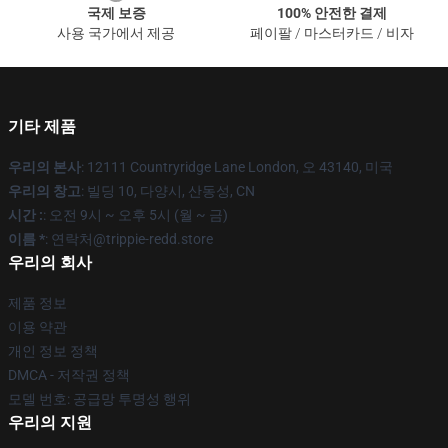
국제 보증
100% 안전한 결제
사용 국가에서 제공
페이팔 / 마스터카드 / 비자
기타 제품
우리의 본사
: 12111 Countryridge Lane London, 오 43140, 미국
우리의 창고
: 빌딩 10, 다양시, 산동성, CN
시간 :
: 오전 9시 ~ 오후 5시 (월 ~ 금)
이름 *
: 연락처@trippie-redd.store
우리의 회사
제품 정보
이용 약관
개인 정보 정책
DMCA - 저작권 정책
모델 번호: 공급망 투명성 행위
우리의 지원