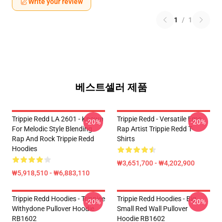
Write your review
1
/
1
베스트셀러 제품
Trippie Redd LA 2601 - Known
Trippie Redd - Versatile Emo
-20%
-20%
For Melodic Style Blending
Rap Artist Trippie Redd T-
Rap And Rock Trippie Redd
Shirts
Hoodies
₩3,651,700 - ₩4,202,900
₩5,918,510 - ₩6,883,110
Trippie Redd Hoodies - Trippiee
Trippie Redd Hoodies - Big
-20%
-20%
Withydone Pullover Hoodie
Small Red Wall Pullover
RB1602
Hoodie RB1602