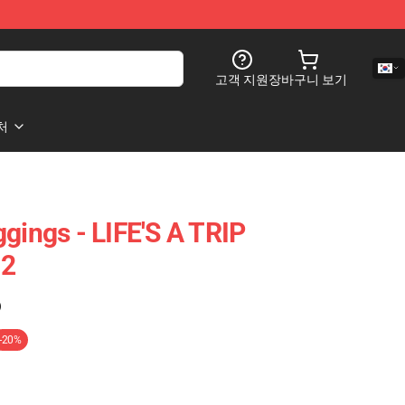
고객 지원
장바구니 보기
처
gings - LIFE'S A TRIP
02
)
-20%