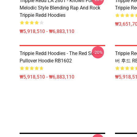
Trippie Redd LA 2601 - Known For
Trippie Re
Melodic Style Blending Rap And Rock
Trippie Re
Trippie Redd Hoodies
₩3,651,70
₩5,918,510 - ₩6,883,110
-20%
Trippie Redd Hoodies - The Red Squad
Trippie 
Pullover Hoodie RB1602
버 후드 RB
₩5,918,510 - ₩6,883,110
₩5,918,51