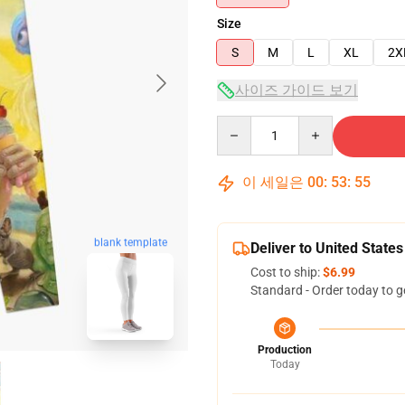
Size
S
M
L
XL
2X
사이즈 가이드 보기
Quantity
이 세일은
00
:
53
:
54
blank template
Deliver to United States
Cost to ship:
$6.99
Standard - Order today to g
Production
Today