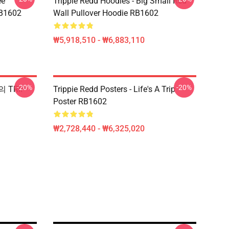
ee
Trippie Redd Hoodies - Big Small Red
RB1602
Wall Pullover Hoodie RB1602
₩5,918,510 - ₩6,883,110
-20%
-20%
의 TRIP
Trippie Redd Posters - Life's A Trip
Poster RB1602
₩2,728,440 - ₩6,325,020