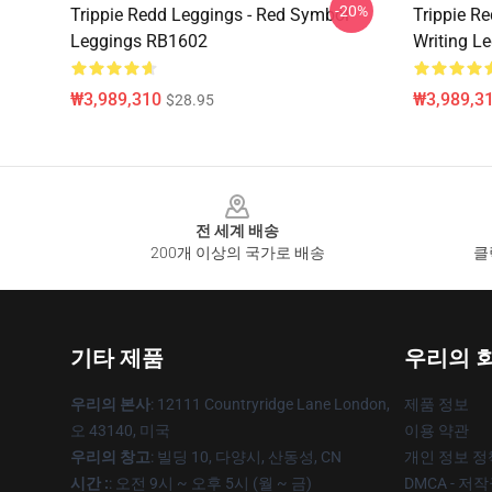
-20%
Trippie Redd Leggings - Red Symbol
Trippie Re
Leggings RB1602
Writing L
₩3,989,310
₩3,989,3
$28.95
Footer
전 세계 배송
200개 이상의 국가로 배송
클
기타 제품
우리의 
우리의 본사
: 12111 Countryridge Lane London,
제품 정보
오 43140, 미국
이용 약관
우리의 창고
: 빌딩 10, 다양시, 산동성, CN
개인 정보 정
시간 :
: 오전 9시 ~ 오후 5시 (월 ~ 금)
DMCA - 저