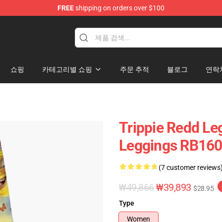
FREE
shipping on orders over $100
 Shop
쇼핑
카테고리별 쇼핑
주문 추적
블로그
연락
Trippie Redd Leg
Leggings RB16
(7 customer reviews
₩49,866
₩39,893
$28.95
Type
Women