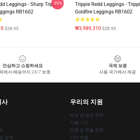
-20%
dd Leggings - Sharp Trippie
Trippie Redd Leggings - Tripp
eggings RB1602
Goldfire Leggings RB1602
10
₩3,989,310
$28.95
$28.95
안심하고 쇼핑하세요
국제 보증
릭에서 배송까지 24/7 보호
사용 국가에서 제공
회사
우리의 지원
배송 및 배송 정책
지불 기간
책
반품 및 환불 정책
작권 정책
기타 제품