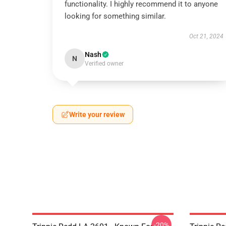
functionality. I highly recommend it to anyone
looking for something similar.
Oct 21, 2024
Nash
N
Verified owner
Write your review
-20%