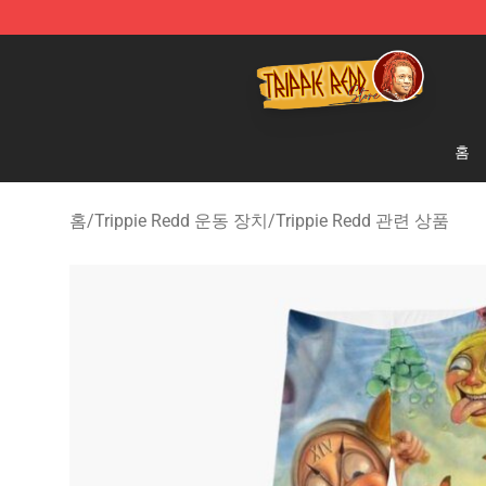
Trippie Redd Store - Official Trippie Redd Merchandise
홈
홈
/
Trippie Redd 운동 장치
/
Trippie Redd 관련 상품