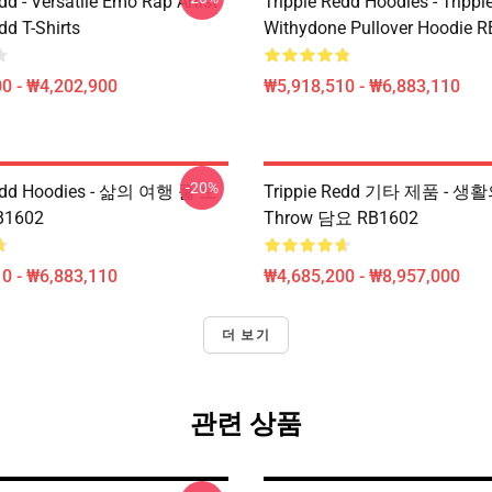
dd - Versatile Emo Rap Artist
Trippie Redd Hoodies - Trippi
dd T-Shirts
Withydone Pullover Hoodie 
0 - ₩4,202,900
₩5,918,510 - ₩6,883,110
-20%
Redd Hoodies - 삶의 여행 풀 오
Trippie Redd 기타 제품 - 생활
1602
Throw 담요 RB1602
0 - ₩6,883,110
₩4,685,200 - ₩8,957,000
더 보기
관련 상품