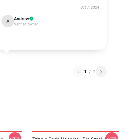
Oct 7, 2024
Andrew
A
Verified owner
1
/
2
-20%
-20%