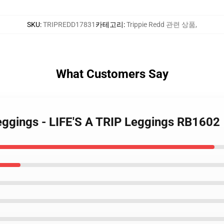
SKU
:
TRIPREDD17831
카테고리
:
Trippie Redd 관련 상품
,
What Customers Say
Leggings - LIFE'S A TRIP Leggings RB1602