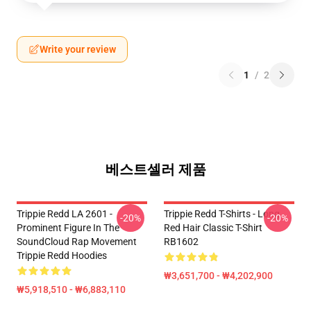
Write your review
1
/
2
베스트셀러 제품
Trippie Redd LA 2601 -
Trippie Redd T-Shirts - Long
-20%
-20%
Prominent Figure In The
Red Hair Classic T-Shirt
SoundCloud Rap Movement
RB1602
Trippie Redd Hoodies
₩3,651,700 - ₩4,202,900
₩5,918,510 - ₩6,883,110