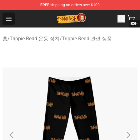
FREE
shipping on orders over $100
Trippie Redd Store - Official Trippie Redd Merchandise S
Open menu
홈
/
Trippie Redd 운동 장치
/
Trippie Redd 관련 상품