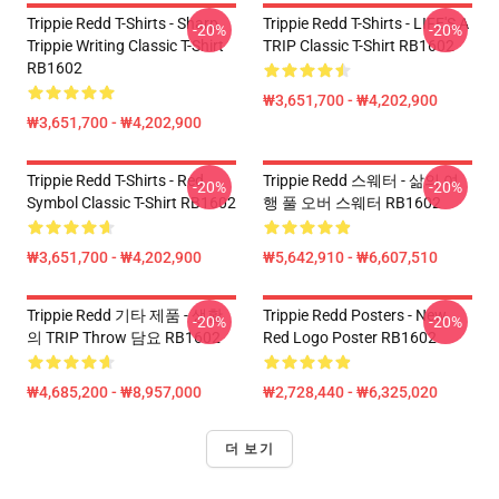
Trippie Redd T-Shirts - Sharp
Trippie Redd T-Shirts - LIFE'S A
-20%
-20%
Trippie Writing Classic T-Shirt
TRIP Classic T-Shirt RB1602
RB1602
₩3,651,700 - ₩4,202,900
₩3,651,700 - ₩4,202,900
Trippie Redd T-Shirts - Red
Trippie Redd 스웨터 - 삶의 여
-20%
-20%
Symbol Classic T-Shirt RB1602
행 풀 오버 스웨터 RB1602
₩3,651,700 - ₩4,202,900
₩5,642,910 - ₩6,607,510
Trippie Redd 기타 제품 - 생활
Trippie Redd Posters - New
-20%
-20%
의 TRIP Throw 담요 RB1602
Red Logo Poster RB1602
₩4,685,200 - ₩8,957,000
₩2,728,440 - ₩6,325,020
더 보기