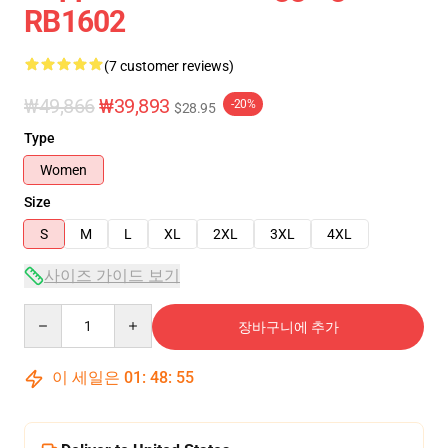
RB1602
(7 customer reviews)
₩49,866
₩39,893
-20%
$28.95
Type
Women
Size
S
M
L
XL
2XL
3XL
4XL
사이즈 가이드 보기
Quantity
장바구니에 추가
이 세일은
01
:
48
:
54