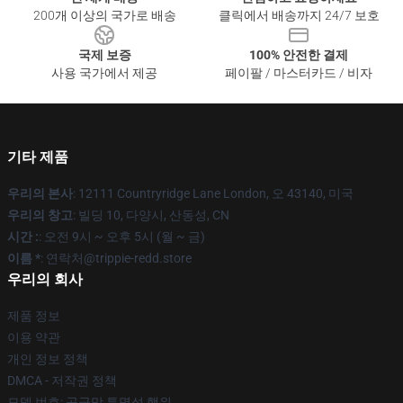
200개 이상의 국가로 배송
클릭에서 배송까지 24/7 보호
국제 보증
100% 안전한 결제
사용 국가에서 제공
페이팔 / 마스터카드 / 비자
기타 제품
우리의 본사
: 12111 Countryridge Lane London, 오 43140, 미국
우리의 창고
: 빌딩 10, 다양시, 산동성, CN
시간 :
: 오전 9시 ~ 오후 5시 (월 ~ 금)
이름 *
: 연락처@trippie-redd.store
우리의 회사
제품 정보
이용 약관
개인 정보 정책
DMCA - 저작권 정책
모델 번호: 공급망 투명성 행위