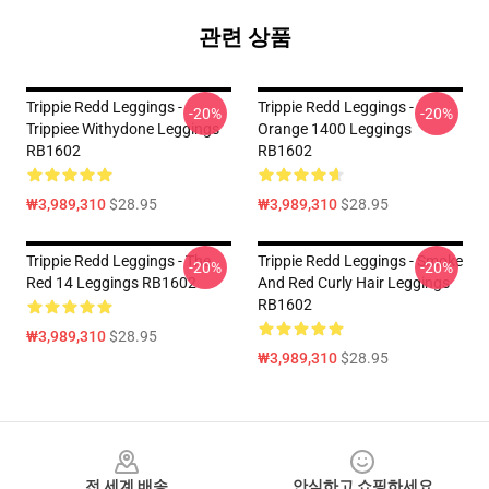
관련 상품
Trippie Redd Leggings -
Trippie Redd Leggings -
-20%
-20%
Trippiee Withydone Leggings
Orange 1400 Leggings
RB1602
RB1602
₩3,989,310
$28.95
₩3,989,310
$28.95
Trippie Redd Leggings - The
Trippie Redd Leggings - Smoke
-20%
-20%
Red 14 Leggings RB1602
And Red Curly Hair Leggings
RB1602
₩3,989,310
$28.95
₩3,989,310
$28.95
Footer
전 세계 배송
안심하고 쇼핑하세요