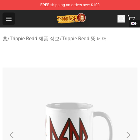
FREE
shipping on orders over $100
Trippie Redd Store - Official Trippie Redd Merchandise S
Open menu
홈
/
Trippie Redd 제품 정보
/
Trippie Redd 뚱 베어