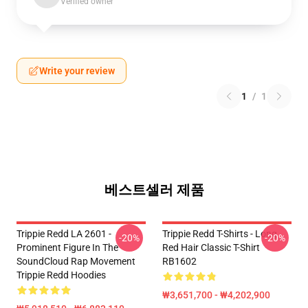
Verified owner
Write your review
1
/
1
베스트셀러 제품
Trippie Redd LA 2601 -
Trippie Redd T-Shirts - Long
-20%
-20%
Prominent Figure In The
Red Hair Classic T-Shirt
SoundCloud Rap Movement
RB1602
Trippie Redd Hoodies
₩3,651,700 - ₩4,202,900