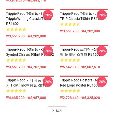
₩5,918,510 - ₩6,883,110
Trippie Redd T-Shirts - Sharp
Trippie Redd T-Shirts - LIFE'S A
-20%
-20%
Trippie Writing Classic T-Shirt
TRIP Classic T-Shirt RB1602
RB1602
₩3,651,700 - ₩4,202,900
₩3,651,700 - ₩4,202,900
Trippie Redd T-Shirts - Red
Trippie Redd 스웨터 - 삶의 여
-20%
-20%
Symbol Classic T-Shirt RB1602
행 풀 오버 스웨터 RB1602
₩3,651,700 - ₩4,202,900
₩5,642,910 - ₩6,607,510
Trippie Redd 기타 제품 - 생활
Trippie Redd Posters - New
-20%
-20%
의 TRIP Throw 담요 RB1602
Red Logo Poster RB1602
₩4,685,200 - ₩8,957,000
₩2,728,440 - ₩6,325,020
더 보기