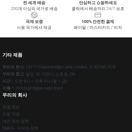
전 세계 배송
안심하고 쇼핑하세요
200개 이상의 국가로 배송
클릭에서 배송까지 24/7 보호
국제 보증
100% 안전한 결제
사용 국가에서 제공
페이팔 / 마스터카드 / 비자
기타 제품
우리의 본사
: 12111 Countryridge Lane London, 오 43140, 미국
우리의 창고
: 빌딩 10, 다양시, 산동성, CN
시간 :
: 오전 9시 ~ 오후 5시 (월 ~ 금)
이름 *
: 연락처@trippie-redd.store
우리의 회사
제품 정보
이용 약관
개인 정보 정책
DMCA - 저작권 정책