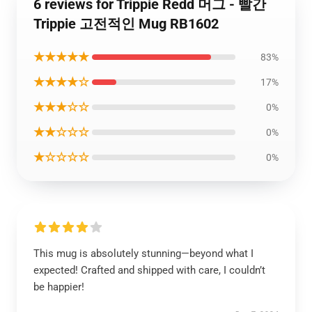
6 reviews for Trippie Redd 머그 - 빨간
Trippie 고전적인 Mug RB1602
★★★★★
83%
★★★★☆
17%
★★★☆☆
0%
★★☆☆☆
0%
★☆☆☆☆
0%
This mug is absolutely stunning—beyond what I
expected! Crafted and shipped with care, I couldn’t
be happier!