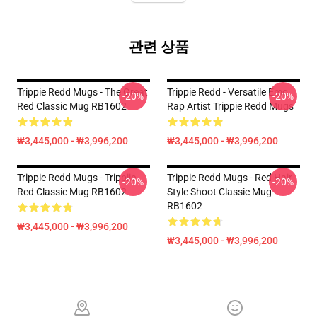
관련 상품
Trippie Redd Mugs - The Great
Trippie Redd - Versatile Emo
-20%
-20%
Red Classic Mug RB1602
Rap Artist Trippie Redd Mugs
₩3,445,000 - ₩3,996,200
₩3,445,000 - ₩3,996,200
Trippie Redd Mugs - Trippiie
Trippie Redd Mugs - Red Hair
-20%
-20%
Red Classic Mug RB1602
Style Shoot Classic Mug
RB1602
₩3,445,000 - ₩3,996,200
₩3,445,000 - ₩3,996,200
Footer