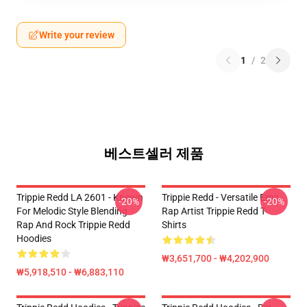
Write your review
1
/
2
베스트셀러 제품
Trippie Redd LA 2601 - Known
Trippie Redd - Versatile Emo
-20%
-20%
For Melodic Style Blending
Rap Artist Trippie Redd T-
Rap And Rock Trippie Redd
Shirts
Hoodies
₩3,651,700 - ₩4,202,900
₩5,918,510 - ₩6,883,110