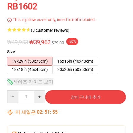
RB1602
This is pillow cover only, insert is not included.
(8 customer reviews)
₩49,953
₩39,962
-20%
$29.00
Size
19x29in (50x75cm)
16x16in (40x40cm)
18x18in (45x45cm)
20x20in (50x50cm)
사이즈 가이드 보기
Quantity
장바구니에 추가
이 세일은
02
:
51
:
54