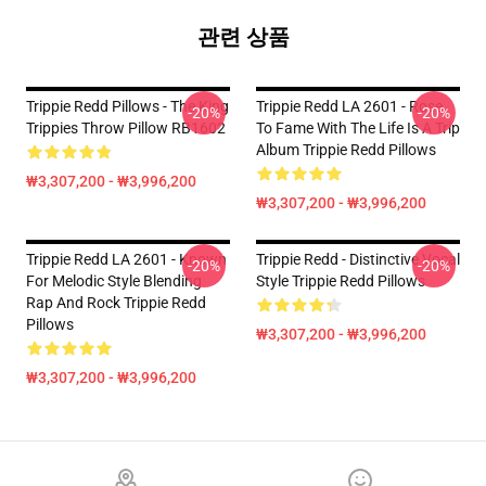
관련 상품
Trippie Redd Pillows - The King
Trippie Redd LA 2601 - Rose
-20%
-20%
Trippies Throw Pillow RB1602
To Fame With The Life Is A Trip
Album Trippie Redd Pillows
₩3,307,200 - ₩3,996,200
₩3,307,200 - ₩3,996,200
Trippie Redd LA 2601 - Known
Trippie Redd - Distinctive Vocal
-20%
-20%
For Melodic Style Blending
Style Trippie Redd Pillows
Rap And Rock Trippie Redd
Pillows
₩3,307,200 - ₩3,996,200
₩3,307,200 - ₩3,996,200
Footer