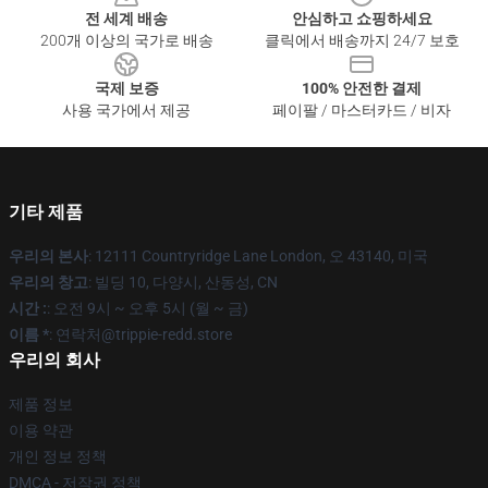
전 세계 배송
안심하고 쇼핑하세요
200개 이상의 국가로 배송
클릭에서 배송까지 24/7 보호
국제 보증
100% 안전한 결제
사용 국가에서 제공
페이팔 / 마스터카드 / 비자
기타 제품
우리의 본사
: 12111 Countryridge Lane London, 오 43140, 미국
우리의 창고
: 빌딩 10, 다양시, 산동성, CN
시간 :
: 오전 9시 ~ 오후 5시 (월 ~ 금)
이름 *
: 연락처@trippie-redd.store
우리의 회사
제품 정보
이용 약관
개인 정보 정책
DMCA - 저작권 정책