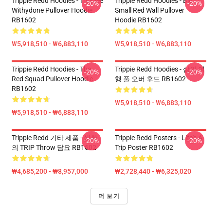
Trippie Redd Hoodies - Trippiee
Trippie Redd Hoodies - Big
-20%
-20%
Withydone Pullover Hoodie
Small Red Wall Pullover
RB1602
Hoodie RB1602
₩5,918,510 - ₩6,883,110
₩5,918,510 - ₩6,883,110
Trippie Redd Hoodies - The
Trippie Redd Hoodies - 삶의 여
-20%
-20%
Red Squad Pullover Hoodie
행 풀 오버 후드 RB1602
RB1602
₩5,918,510 - ₩6,883,110
₩5,918,510 - ₩6,883,110
Trippie Redd 기타 제품 - 생활
Trippie Redd Posters - Life's A
-20%
-20%
의 TRIP Throw 담요 RB1602
Trip Poster RB1602
₩4,685,200 - ₩8,957,000
₩2,728,440 - ₩6,325,020
더 보기