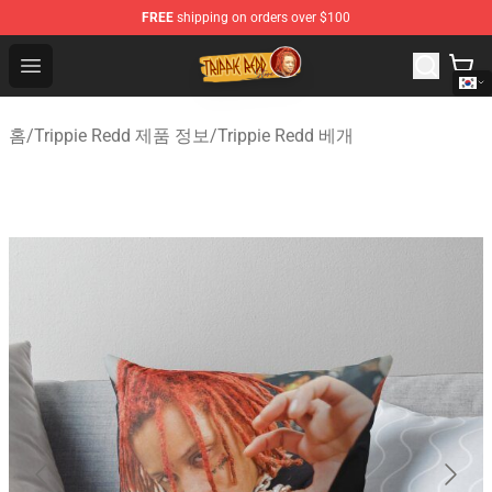
FREE
shipping on orders over $100
Trippie Redd Store - Official Trippie Redd Merchandise S
Open menu
홈
/
Trippie Redd 제품 정보
/
Trippie Redd 베개