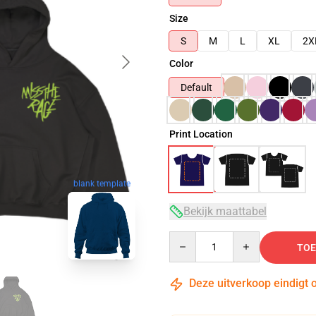
Size
S
M
L
XL
2X
Color
Default
Print Location
blank template
Bekijk maattabel
Quantity
TOE
Deze uitverkoop eindigt 