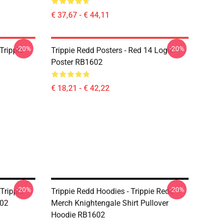
€ 37,67 - € 44,11
-20%
-20%
Trippie
Trippie Redd Posters - Red 14 Logo
Poster RB1602
€ 18,21 - € 42,22
-20%
-20%
Trippie
Trippie Redd Hoodies - Trippie Redd
602
Merch Knightengale Shirt Pullover
Hoodie RB1602