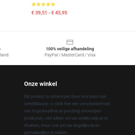
€ 39,51 - € 45,95
e
100% veilige afhandeling
sland
PayPal / MasterCard / Visa
Onze winkel
Elk product is ontworpen door ons team van
wereldklasse. U vindt hier een verscheidenheid
van hoge kwaliteit en prachtig ontworpen
producten, niet alleen om uw unieke stijl uit te
drukken, maar ook om uw dagelijks leven
gemakkelijker te maken.