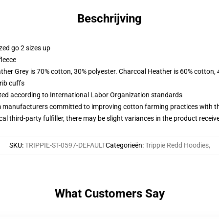
Beschrijving
zed go 2 sizes up
fleece
ather Grey is 70% cotton, 30% polyester. Charcoal Heather is 60% cotton,
ib cuffs
uated according to International Labor Organization standards
m manufacturers committed to improving cotton farming practices with the
al third-party fulfiller, there may be slight variances in the product receiv
SKU
:
TRIPPIE-ST-0597-DEFAULT
Categorieën
:
Trippie Redd Hoodies
,
What Customers Say