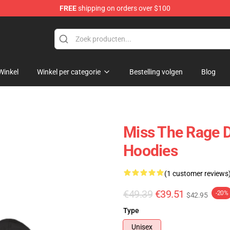
FREE
shipping on orders over $100
 Shop
Winkel
Winkel per categorie
Bestelling volgen
Blog
Miss The Rage 
Hoodies
(1 customer reviews
€49.39
€39.51
-20%
$42.95
Type
Unisex