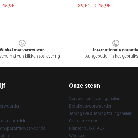
€ 45,95
€ 39,51 - € 45,95
Winkel met vertrouwen
Internationale garanti
chermd van klikken tot levering
Aangeboden in het gebruik
jf
Onze steun
Verzend- en leveringsbeleid
oorwaarden
Betalingsvoorwaarden
d
Teruggave & terugbetalingsbeleid
rsrechtbeleid
Contacteer ons
ransparantiewet voor de
Klantenhulp (FAQ)
keten
Whosale