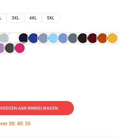
L
3XL
4XL
5XL
VOEGEN AAN WINKELWAGEN
over
00
:
40
:
54