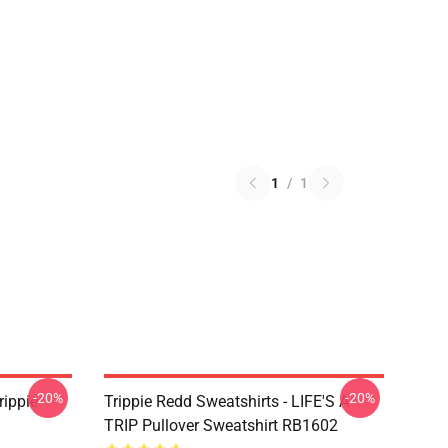
1
/
1
-20%
-20%
rippie
Trippie Redd Sweatshirts - LIFE'S A
TRIP Pullover Sweatshirt RB1602