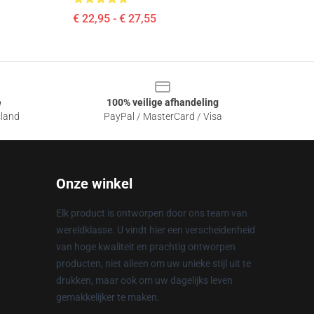
€ 22,95 - € 27,55
e
100% veilige afhandeling
sland
PayPal / MasterCard / Visa
Onze winkel
Elk product is ontworpen door ons team van
wereldklasse. U vindt hier een verscheidenheid
van hoge kwaliteit en prachtig ontworpen
producten, niet alleen om uw unieke stijl uit te
drukken, maar ook om uw dagelijks leven
gemakkelijker te maken.