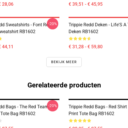
€ 28,06
€ 39,51 - € 45,95
-20%
dd Sweatshirts - Font Red
Trippie Redd Deken - Life'S A
Sweatshirt RB1602
Deken RB1602
€ 44,11
€ 31,28 - € 59,80
BEKIJK MEER
Gerelateerde producten
-20%
edd Bags - The Red Team All
Trippie Redd Bags - Red Shirt 
t Tote Bag RB1602
Print Tote Bag RB1602