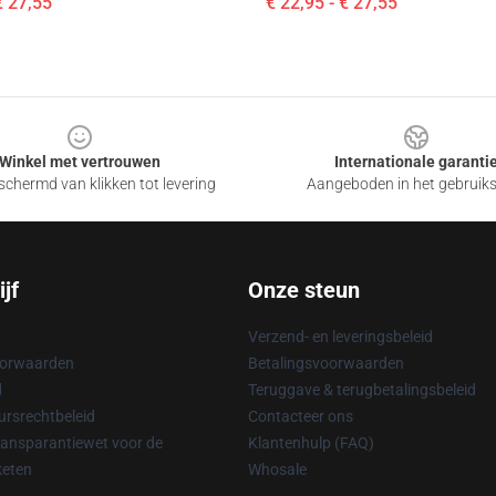
€ 27,55
€ 22,95 - € 27,55
Winkel met vertrouwen
Internationale garanti
chermd van klikken tot levering
Aangeboden in het gebruik
jf
Onze steun
Verzend- en leveringsbeleid
oorwaarden
Betalingsvoorwaarden
d
Teruggave & terugbetalingsbeleid
rsrechtbeleid
Contacteer ons
ransparantiewet voor de
Klantenhulp (FAQ)
keten
Whosale