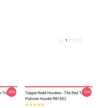
1
/
1
-20%
-20%
 Trippie
Trippie Redd Hoodies - The Red Team
Pullover Hoodie RB1602