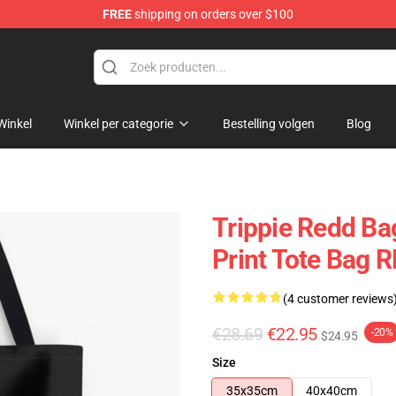
FREE
shipping on orders over $100
 Shop
Winkel
Winkel per categorie
Bestelling volgen
Blog
Trippie Redd Bags
Print Tote Bag 
(4 customer reviews
€28.69
€22.95
-20%
$24.95
Size
35x35cm
40x40cm