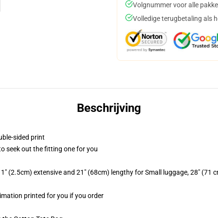
Volgnummer voor alle pakke
Volledige terugbetaling als 
Beschrijving
uble-sided print
to seek out the fitting one for you
1" (2.5cm) extensive and 21" (68cm) lengthy for Small luggage, 28" (71 
limation printed for you if you order