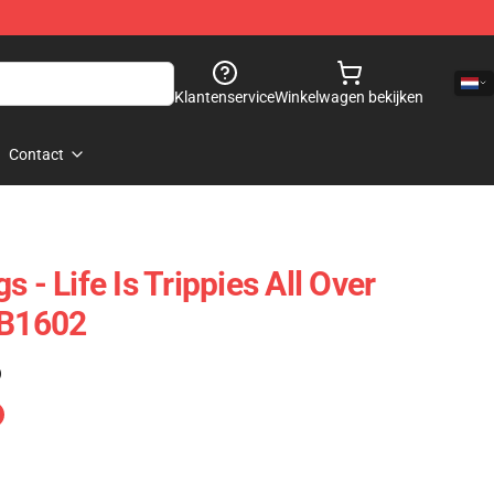
Klantenservice
Winkelwagen bekijken
Contact
 - Life Is Trippies All Over
RB1602
)