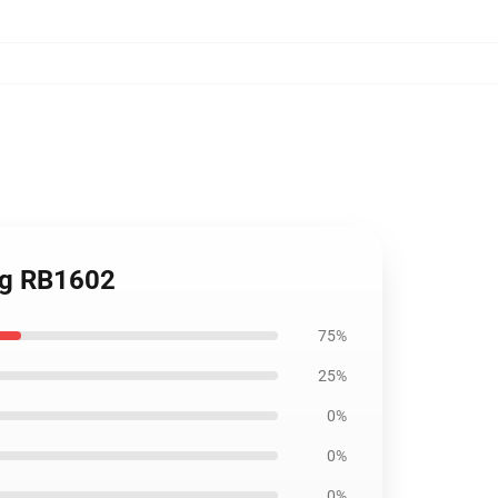
Bag RB1602
75%
25%
0%
0%
0%