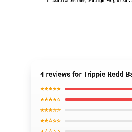
In search of one thing extra light-weight? Stri
4 reviews for Trippie Redd Ba
★★★★★
★★★★☆
★★★☆☆
★★☆☆☆
★☆☆☆☆