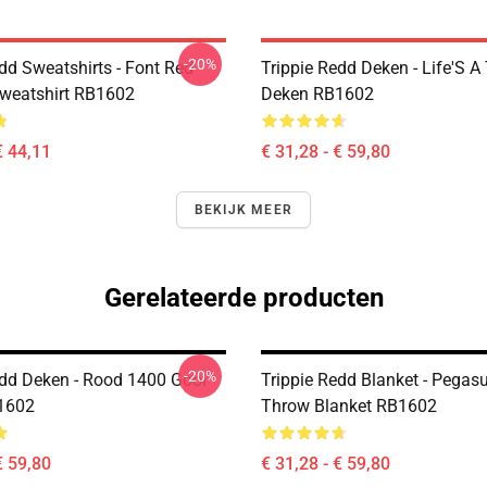
-20%
dd Sweatshirts - Font Red
Trippie Redd Deken - Life'S A
Sweatshirt RB1602
Deken RB1602
€ 44,11
€ 31,28 - € 59,80
BEKIJK MEER
Gerelateerde producten
-20%
edd Deken - Rood 1400 Gooi
Trippie Redd Blanket - Pegas
1602
Throw Blanket RB1602
€ 59,80
€ 31,28 - € 59,80