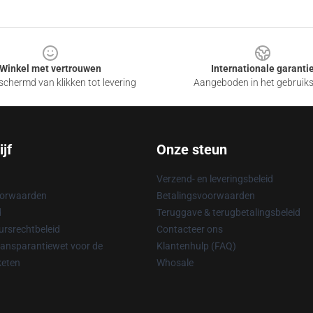
Winkel met vertrouwen
Internationale garanti
chermd van klikken tot levering
Aangeboden in het gebruik
jf
Onze steun
Verzend- en leveringsbeleid
oorwaarden
Betalingsvoorwaarden
d
Teruggave & terugbetalingsbeleid
rsrechtbeleid
Contacteer ons
ransparantiewet voor de
Klantenhulp (FAQ)
keten
Whosale