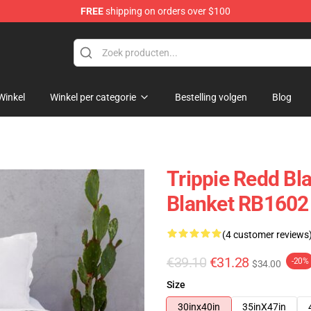
FREE
shipping on orders over $100
 Shop
Winkel
Winkel per categorie
Bestelling volgen
Blog
Trippie Redd Bl
Blanket RB1602
(4 customer reviews
€39.10
€31.28
-20%
$34.00
Size
30inx40in
35inX47in