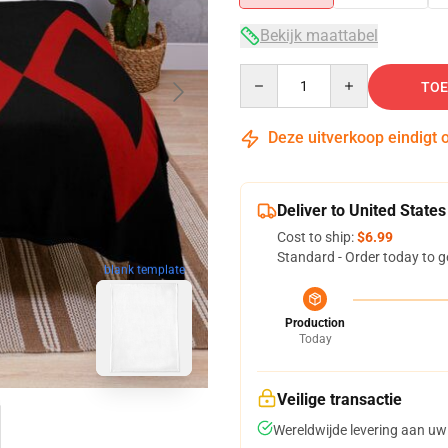
Bekijk maattabel
Quantity
TOE
Deze uitverkoop eindigt 
Deliver to United States
Cost to ship:
$6.99
Standard - Order today to g
blank template
Production
Today
Veilige transactie
Wereldwijde levering aan uw