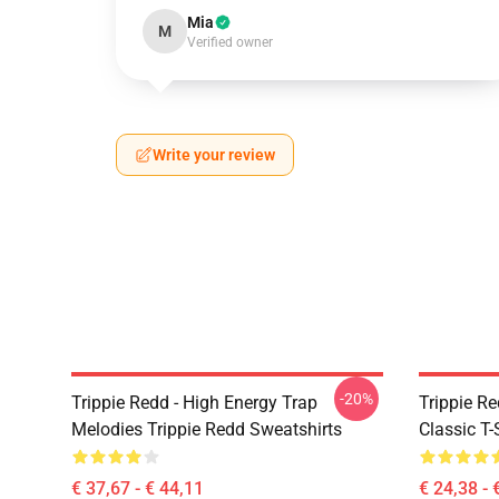
Mia
M
Verified owner
Write your review
-20%
Trippie Redd - High Energy Trap
Trippie Re
Melodies Trippie Redd Sweatshirts
Classic T
€ 37,67 - € 44,11
€ 24,38 - 