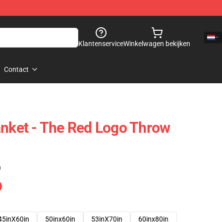
Klantenservice
Winkelwagen bekijken
Contact
anket - The Red Logo Throw
)
45inX60in
50inx60in
53inX70in
60inx80in