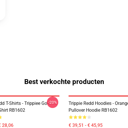
Best verkochte producten
-20%
dd T-Shirts - Trippiee Goldfire
Trippie Redd Hoodies - Orange
-Shirt RB1602
Pullover Hoodie RB1602
€ 28,06
€ 39,51 - € 45,95