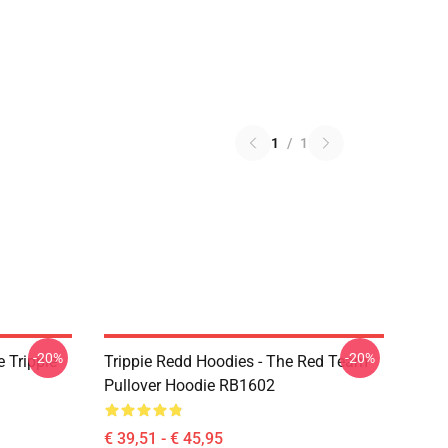
1
/
1
-20%
-20%
 Trippie
Trippie Redd Hoodies - The Red Team
Pullover Hoodie RB1602
€ 39,51 - € 45,95