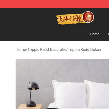
Trippie Redd Store - Official Trippie Redd Merchandise
Home
Home
/
Trippie Redd Decoratie
/
Trippie Redd Deken