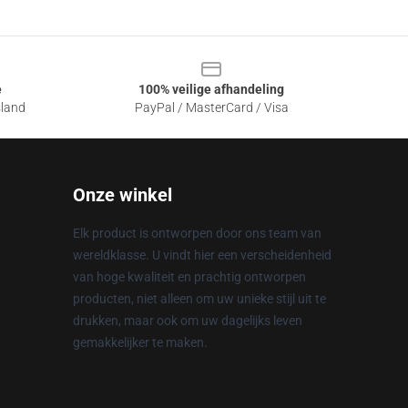
e
100% veilige afhandeling
sland
PayPal / MasterCard / Visa
Onze winkel
Elk product is ontworpen door ons team van
wereldklasse. U vindt hier een verscheidenheid
van hoge kwaliteit en prachtig ontworpen
producten, niet alleen om uw unieke stijl uit te
drukken, maar ook om uw dagelijks leven
gemakkelijker te maken.