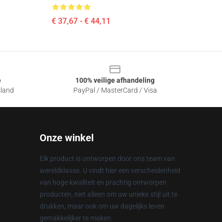
€ 37,67 - € 44,11
e
100% veilige afhandeling
sland
PayPal / MasterCard / Visa
Onze winkel
Elk product is ontworpen door ons team van
wereldklasse. U vindt hier een verscheidenheid
van hoge kwaliteit en prachtig ontworpen
producten, niet alleen om uw unieke stijl uit te
drukken, maar ook om uw dagelijks leven
gemakkelijker te maken.