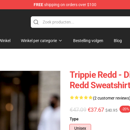
FREE
shipping on orders over $100
 Shop
Winkel
Winkel per categorie
Bestelling volgen
Blog
Trippie Redd - D
Redd Sweatshir
(2 customer reviews
€47.09
€37.67
-20%
$40.95
Type
Unisex