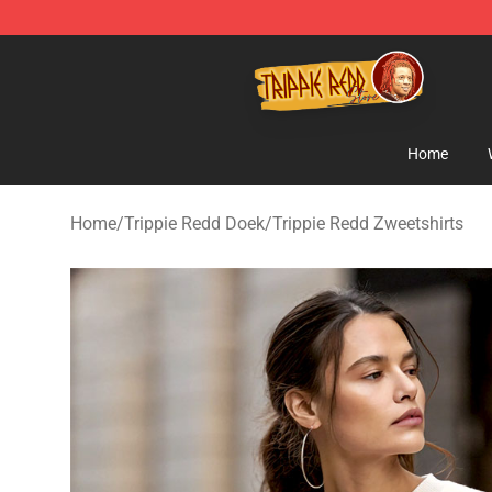
Trippie Redd Store - Official Trippie Redd Merchandise
Home
Home
/
Trippie Redd Doek
/
Trippie Redd Zweetshirts