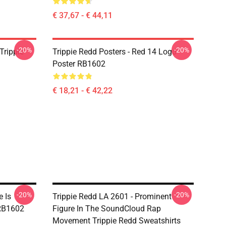
€ 37,67 - € 44,11
-20%
-20%
Trippie
Trippie Redd Posters - Red 14 Logo
Poster RB1602
€ 18,21 - € 42,22
-20%
-20%
e Is
Trippie Redd LA 2601 - Prominent
 RB1602
Figure In The SoundCloud Rap
Movement Trippie Redd Sweatshirts