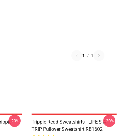
1
/
1
-20%
-20%
rippie
Trippie Redd Sweatshirts - LIFE'S A
TRIP Pullover Sweatshirt RB1602