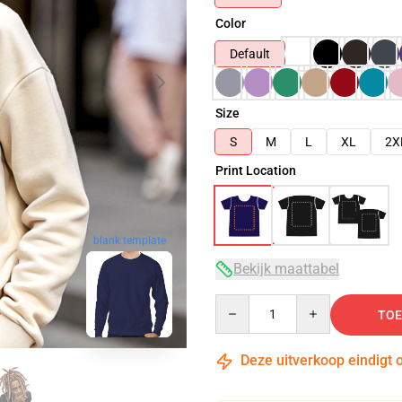
Color
Default
Size
S
M
L
XL
2X
Print Location
blank template
Bekijk maattabel
Quantity
TOE
Deze uitverkoop eindigt 