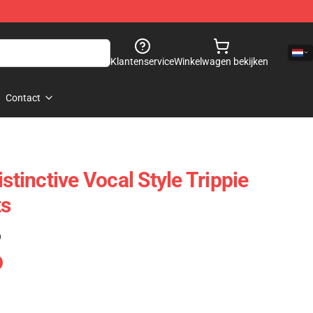
Klantenservice
Winkelwagen bekijken
Contact
istinctive Vocal Style Trippie
ts
)