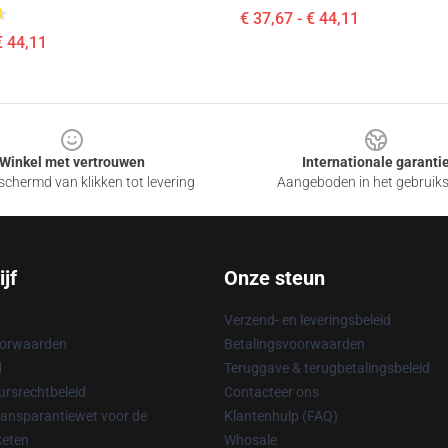
€ 37,67 - € 44,11
€ 44,11
Winkel met vertrouwen
Internationale garanti
chermd van klikken tot levering
Aangeboden in het gebruik
jf
Onze steun
Verzend- en leveringsbeleid
oorwaarden
Betalingsvoorwaarden
d
Teruggave & terugbetalingsbeleid
rsrechtbeleid
Contacteer ons
ransparantiewet voor de
Klantenhulp (FAQ)
keten
Whosale