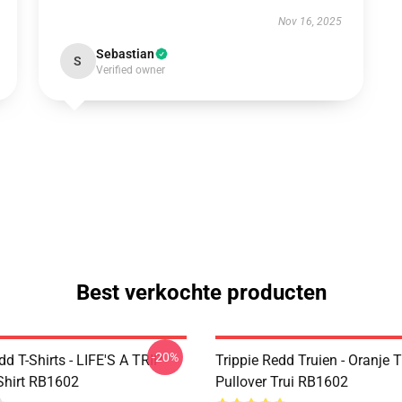
Nov 16, 2025
Sebastian
S
Verified owner
Best verkochte producten
-20%
dd T-Shirts - LIFE'S A TRIP
Trippie Redd Truien - Oranje T
-Shirt RB1602
Pullover Trui RB1602