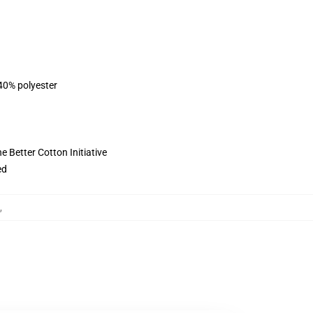
 40% polyester
 Better Cotton Initiative
ed
,