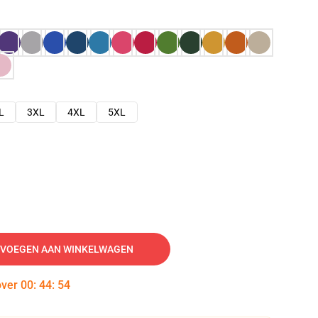
L
3XL
4XL
5XL
VOEGEN AAN WINKELWAGEN
over
00
:
44
:
53