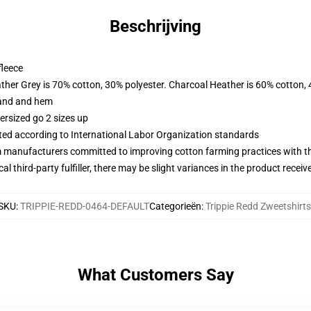
Beschrijving
fleece
ather Grey is 70% cotton, 30% polyester. Charcoal Heather is 60% cotton,
band and hem
ersized go 2 sizes up
uated according to International Labor Organization standards
m manufacturers committed to improving cotton farming practices with the
al third-party fulfiller, there may be slight variances in the product receiv
SKU
:
TRIPPIE-REDD-0464-DEFAULT
Categorieën
:
Trippie Redd Zweetshirts
What Customers Say