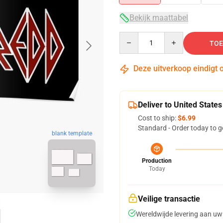
Bekijk maattabel
Quantity
TOE
Deze uitverkoop eindigt 
Deliver to United States
Cost to ship:
$6.99
Standard - Order today to g
blank template
Production
Today
Veilige transactie
Wereldwijde levering aan uw