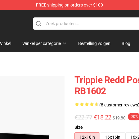
FREE
shipping on orders over $100
 Shop
Winkel
Winkel per categorie
Bestelling volgen
Blog
Trippie Redd Po
RB1602
(8 customer reviews
€22.77
€18.22
-20%
$19.80
Size
12x18in
16x16in
16x