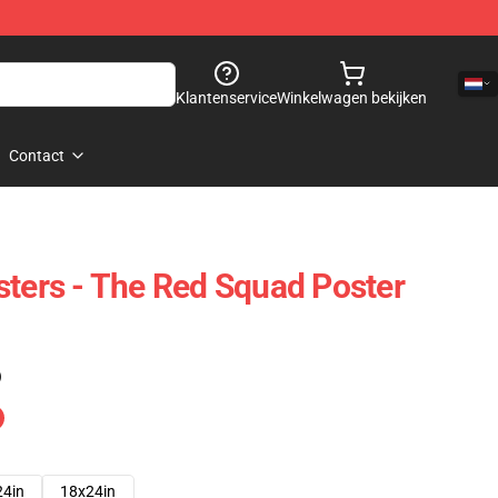
Klantenservice
Winkelwagen bekijken
Contact
sters - The Red Squad Poster
)
24in
18x24in