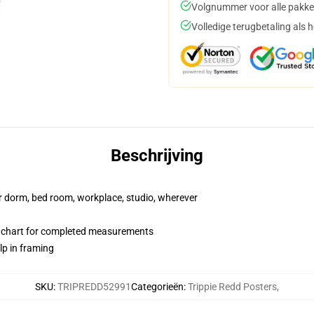
Volgnummer voor alle pakke
Volledige terugbetaling als 
Beschrijving
our dorm, bed room, workplace, studio, wherever
 chart for completed measurements
lp in framing
SKU
:
TRIPREDD52991
Categorieën
:
Trippie Redd Posters
,