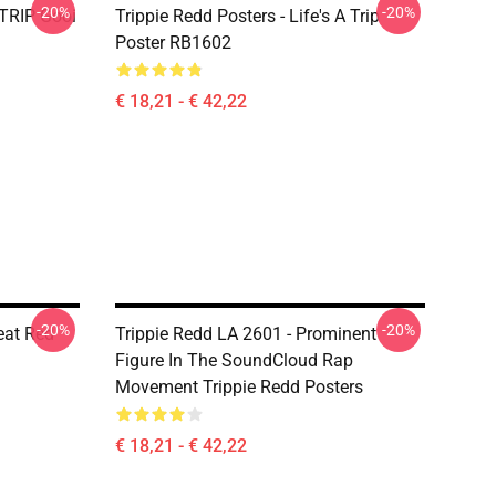
-20%
-20%
 TRIP Gooi
Trippie Redd Posters - Life's A Trip
Poster RB1602
€ 18,21 - € 42,22
-20%
-20%
eat Red
Trippie Redd LA 2601 - Prominent
Figure In The SoundCloud Rap
Movement Trippie Redd Posters
€ 18,21 - € 42,22