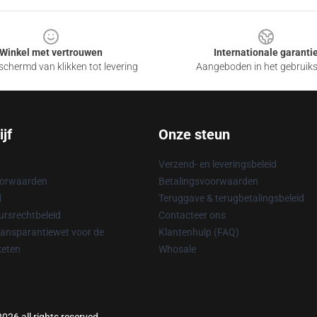
Winkel met vertrouwen
Internationale garanti
chermd van klikken tot levering
Aangeboden in het gebruik
jf
Onze steun
Verzend- en leveringsbeleid
oorwaarden
Betalingsvoorwaarden
d
Teruggave & terugbetalingsbeleid
rsrechtbeleid
Contacteer ons
ransparantiewet voor de
Klantenhulp (FAQ)
keten
Whosale