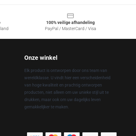
e
100% veilige afhandeling
sland
PayPal / MasterCard / Visa
Onze winkel
Elk product is ontworpen door ons team van
wereldklasse. U vindt hier een verscheidenheid
van hoge kwaliteit en prachtig ontworpen
producten, niet alleen om uw unieke stijl uit te
drukken, maar ook om uw dagelijks leven
gemakkelijker te maken.