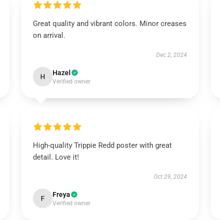
Great quality and vibrant colors. Minor creases
on arrival.
Dec 2, 2024
Hazel
H
Verified owner
High-quality Trippie Redd poster with great
detail. Love it!
Oct 29, 2024
Freya
F
Verified owner