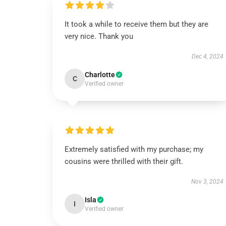
It took a while to receive them but they are
very nice. Thank you
Dec 4, 2024
Charlotte
C
Verified owner
Extremely satisfied with my purchase; my
cousins were thrilled with their gift.
Nov 3, 2024
Isla
I
Verified owner