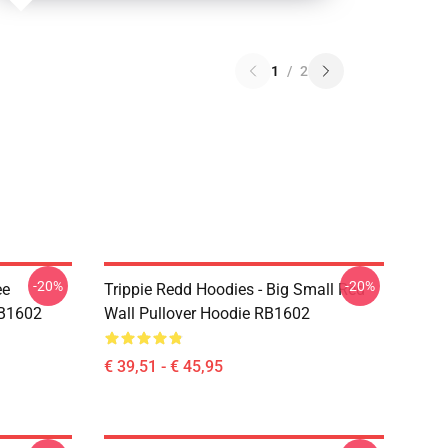
1
/
2
-20%
-20%
ee
Trippie Redd Hoodies - Big Small Red
RB1602
Wall Pullover Hoodie RB1602
€ 39,51 - € 45,95