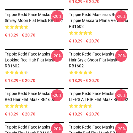
€ 18,29 - € 20,70
Trippie Redd Face Masks -
Trippie Redd Máscaras Rosto -
-20%
-20%
Smiley Moon Flat Mask RB1602
Trippie Máscara Plana Vermelha
RB1602
€ 18,29 - € 20,70
€ 18,29 - € 20,70
Trippie Redd Face Masks -
Trippie Redd Face Masks - Red
-20%
-20%
Looking Red Hair Flat Mask
Hair Style Shoot Flat Mask
RB1602
RB1602
€ 18,29 - € 20,70
€ 18,29 - € 20,70
Trippie Redd Face Masks - Long
Trippie Redd Face Masks -
-20%
-20%
Red Hair Flat Mask RB1602
LIFE'S A TRIP Flat Mask RB1602
€ 18,29 - € 20,70
€ 18,29 - € 20,70
Trippie Redd Face Masks - Red
Trippie Redd Face Masks -
-20%
-20%