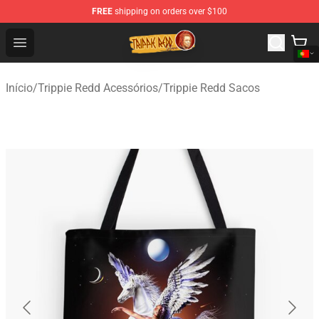
FREE
shipping on orders over $100
Trippie Redd Store - Official Trippie Redd Merchandise S
Open menu
Início
/
Trippie Redd Acessórios
/
Trippie Redd Sacos