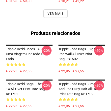
€ 31,28 - € 59,80
€ 18,21 - € 42,22
VER MAIS
Produtos relacionados
Trippie Redd Sacos - A Vida É
Trippie Redd Bags - Big Small
-20%
-20%
Uma Viagem Por Todo O
Red Wall All Over Print Tote
Lado.
Bag RB1602
€ 22,95 - € 27,55
€ 22,95 - € 27,55
Trippie Redd Bags - The Red
Trippie Redd Bags - Smoke
-20%
-20%
14 All Over Print Tote Bag
And Red Curly Hair All Over
RB1602
Print Tote Bag RB1602
€ 22,95 - € 27,55
€ 22,95 - € 27,55