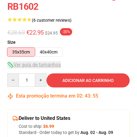
RB1602
(6 customer reviews)
€28.69
€22.95
-20%
$24.95
Size
35x35cm
40x40cm
Ver guia de tamanhos
Quantity
ADICIONAR AO CARRINHO
Esta promoção termina em
02
:
43
:
54
Deliver to United States
Cost to ship:
$6.99
Standard - Order today to get by
Aug. 02 - Aug. 09