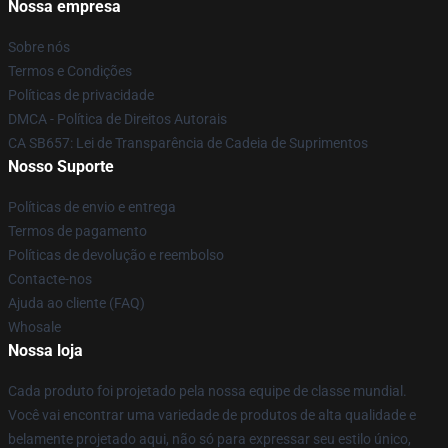
Nossa empresa
Sobre nós
Termos e Condições
Políticas de privacidade
DMCA - Política de Direitos Autorais
CA SB657: Lei de Transparência de Cadeia de Suprimentos
Nosso Suporte
Políticas de envio e entrega
Termos de pagamento
Políticas de devolução e reembolso
Contacte-nos
Ajuda ao cliente (FAQ)
Whosale
Nossa loja
Cada produto foi projetado pela nossa equipe de classe mundial.
Você vai encontrar uma variedade de produtos de alta qualidade e
belamente projetado aqui, não só para expressar seu estilo único,