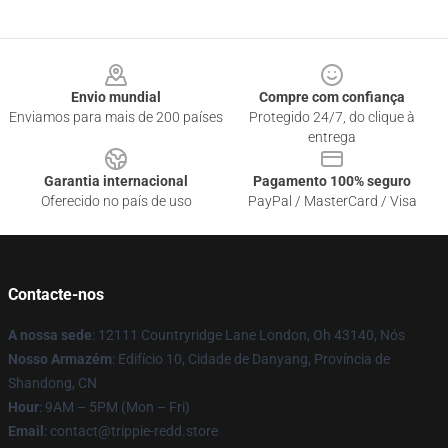
Footer
Envio mundial
Compre com confiança
Enviamos para mais de 200 países
Protegido 24/7, do clique à
entrega
Garantia internacional
Pagamento 100% seguro
Oferecido no país de uso
PayPal / MasterCard / Visa
Contacte-nos
A nossa sede
: 12111 Countryridge Lane London, Oh 43140, Nós
Nosso Armazém
: Edifício 10, Cidade de Danyang, Província de
Shandong, CN
Hour
: 9AM – 5PM (Mon – Fri)
Email
: contact@trippie-redd.store