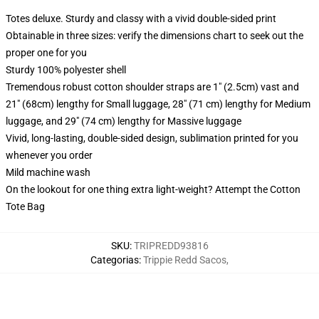
Totes deluxe. Sturdy and classy with a vivid double-sided print
Obtainable in three sizes: verify the dimensions chart to seek out the
proper one for you
Sturdy 100% polyester shell
Tremendous robust cotton shoulder straps are 1" (2.5cm) vast and
21" (68cm) lengthy for Small luggage, 28" (71 cm) lengthy for Medium
luggage, and 29" (74 cm) lengthy for Massive luggage
Vivid, long-lasting, double-sided design, sublimation printed for you
whenever you order
Mild machine wash
On the lookout for one thing extra light-weight? Attempt the Cotton
Tote Bag
SKU
:
TRIPREDD93816
Categorias
:
Trippie Redd Sacos
,