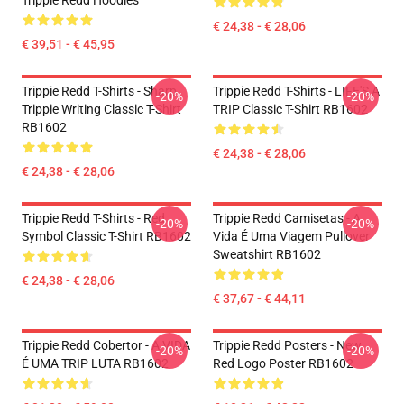
Trippie Redd Hoodies
€ 24,38 - € 28,06
€ 39,51 - € 45,95
Trippie Redd T-Shirts - Sharp
Trippie Redd T-Shirts - LIFE'S A
-20%
-20%
Trippie Writing Classic T-Shirt
TRIP Classic T-Shirt RB1602
RB1602
€ 24,38 - € 28,06
€ 24,38 - € 28,06
Trippie Redd T-Shirts - Red
Trippie Redd Camisetas - A
-20%
-20%
Symbol Classic T-Shirt RB1602
Vida É Uma Viagem Pullover
Sweatshirt RB1602
€ 24,38 - € 28,06
€ 37,67 - € 44,11
Trippie Redd Cobertor - A VIDA
Trippie Redd Posters - New
-20%
-20%
É UMA TRIP LUTA RB1602
Red Logo Poster RB1602