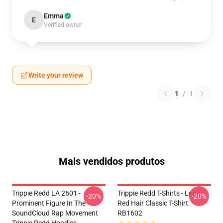
Emma
E
Verified owner
Write your review
1
/
1
Mais vendidos produtos
Trippie Redd LA 2601 -
Trippie Redd T-Shirts - Long
-20%
-20%
Prominent Figure In The
Red Hair Classic T-Shirt
SoundCloud Rap Movement
RB1602