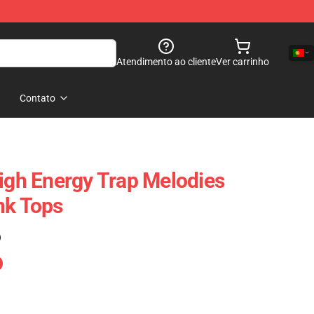
Atendimento ao cliente
Ver carrinho
Contato
High Energy Trap Melodies
nk Tops
)