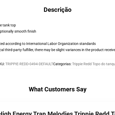
Descrição
ne tank top
tionally smooth finish
uated according to International Labor Organization standards
al third-party fulfiller, there may be slight variances in the product receiv
KU
:
TRIPPIE-REDD-0494-DEFAULT
Categorias
:
Trippie Redd Topo do tanq
What Customers Say
 High Energy Trap Melodies Trippie Redd 