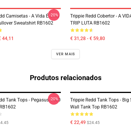
-20%
edd Camisetas - A Vida É Uma
Trippie Redd Cobertor - A VI
llover Sweatshirt RB1602
TRIP LUTA RB1602
€ 44,11
€ 31,28 - € 59,80
VER MAIS
Produtos relacionados
-20%
edd Tank Tops - Pegasus 1400
Trippie Redd Tank Tops - Big
 RB1602
Wall Tank Top RB1602
€ 22,49
4.45
$24.45