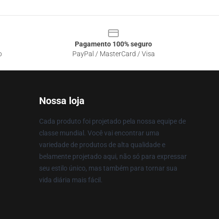
Pagamento 100% seguro
o
PayPal / MasterCard / Visa
Nossa loja
Cada produto foi projetado pela nossa equipe de
classe mundial. Você vai encontrar uma
variedade de produtos de alta qualidade e
belamente projetado aqui, não só para expressar
seu estilo único, mas também para tornar sua
vida diária mais fácil.