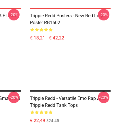
-20%
-20%
DA É UMA
Trippie Redd Posters - New Red Logo
Poster RB1602
€ 18,21 - € 42,22
-20%
-20%
 Small Red
Trippie Redd - Versatile Emo Rap Artist
Trippie Redd Tank Tops
€ 22,49
$24.45