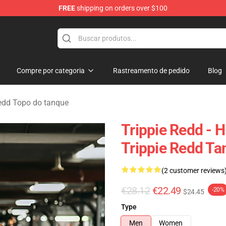
FREE
shipping on orders over $100
 Shop
Compre por categoria
Rastreamento de pedido
Blog
Redd Topo do tanque
Trippie Redd - 
Trippie Redd Ta
(2 customer reviews
€28.12
€22.49
-20%
$24.45
Type
Men
Women