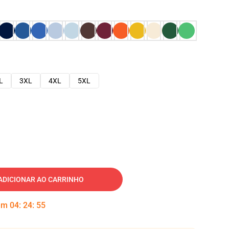
L
3XL
4XL
5XL
ADICIONAR AO CARRINHO
 em
04
:
24
:
54