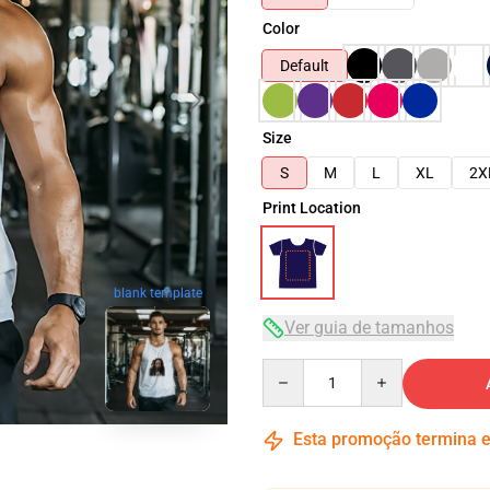
Color
Default
Size
S
M
L
XL
2X
Print Location
blank template
Ver guia de tamanhos
Quantity
Esta promoção termina