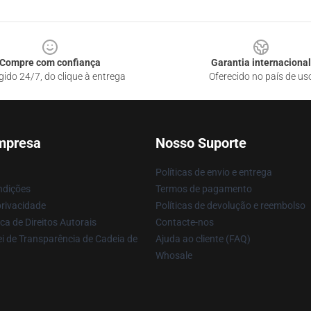
Compre com confiança
Garantia internacional
gido 24/7, do clique à entrega
Oferecido no país de us
mpresa
Nosso Suporte
Políticas de envio e entrega
ndições
Termos de pagamento
privacidade
Políticas de devolução e reembolso
ca de Direitos Autorais
Contacte-nos
i de Transparência de Cadeia de
Ajuda ao cliente (FAQ)
Whosale