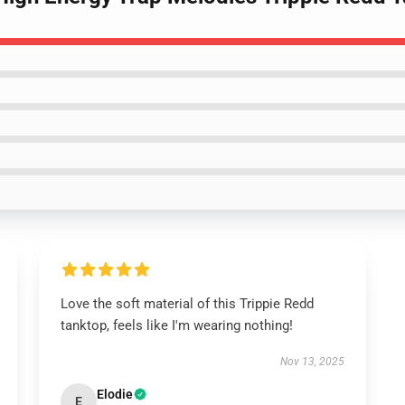
Love the soft material of this Trippie Redd
tanktop, feels like I'm wearing nothing!
Nov 13, 2025
Elodie
E