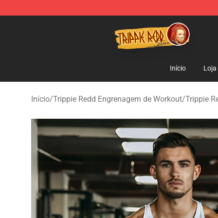
Trippie Redd Store - Official Trippie Redd Merchandise
Início
Loja
Início
/
Trippie Redd Engrenagem de Workout
/
Trippie 