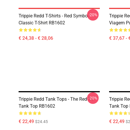
-20%
Trippie Redd T-Shirts - Red Symbol
Trippie R
Classic T-Shirt RB1602
Viagem Pu
€ 24,38 - € 28,06
€ 37,67 - 
-20%
Trippie Redd Tank Tops - The Red 14
Trippie R
Tank Top RB1602
Tank Top
€ 22,49
€ 22,49
$24.45
$2