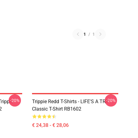
1
/
1
-20%
-20%
Trippie
Trippie Redd T-Shirts - LIFE'S A TRIP
2
Classic T-Shirt RB1602
€ 24,38 - € 28,06