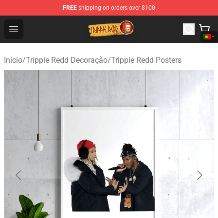
FREE
shipping on orders over $100
Trippie Redd Store - Official Trippie Redd Merchandise S
Open menu
Início
/
Trippie Redd Decoração
/
Trippie Redd Posters