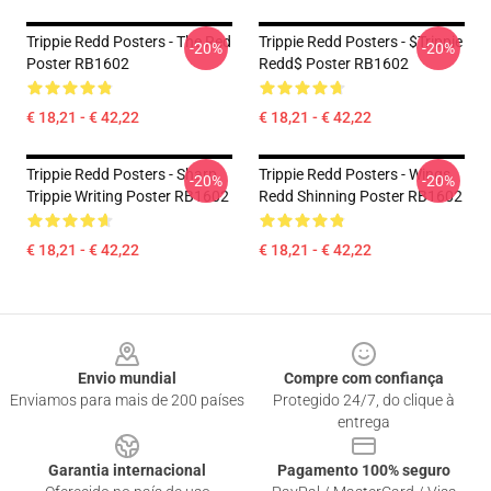
Trippie Redd Posters - The Red
Trippie Redd Posters - $Trippie
-20%
-20%
Poster RB1602
Redd$ Poster RB1602
€ 18,21 - € 42,22
€ 18,21 - € 42,22
Trippie Redd Posters - Sharp
Trippie Redd Posters - Wings
-20%
-20%
Trippie Writing Poster RB1602
Redd Shinning Poster RB1602
€ 18,21 - € 42,22
€ 18,21 - € 42,22
Footer
Envio mundial
Compre com confiança
Enviamos para mais de 200 países
Protegido 24/7, do clique à
entrega
Garantia internacional
Pagamento 100% seguro