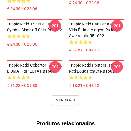
€ 24,38 - € 28,06
€ 24,38 - € 28,06
Trippie Redd T-Shirts - Red
Trippie Redd Camisetas - A
-20%
-20%
Symbol Classic T-Shirt RB1602
Vida É Uma Viagem Pullover
Sweatshirt RB1602
€ 24,38 - € 28,06
€ 37,67 - € 44,11
Trippie Redd Cobertor - A VIDA
Trippie Redd Posters - New
-20%
-20%
É UMA TRIP LUTA RB1602
Red Logo Poster RB1602
€ 31,28 - € 59,80
€ 18,21 - € 42,22
VER MAIS
Produtos relacionados