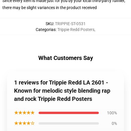
Since every item is made just for you by your local third-party fulfiller,
there may be slight variances in the product received
SKU
:
TRIPPIE-ST-0531
Categorias
:
Trippie Redd Posters
,
What Customers Say
1 reviews for Trippie Redd LA 2601 -
Known for melodic style blending rap
and rock Trippie Redd Posters
★★★★★
100%
★★★★☆
0%