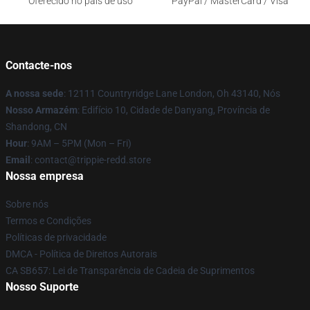
Oferecido no país de uso
PayPal / MasterCard / Visa
Contacte-nos
A nossa sede
: 12111 Countryridge Lane London, Oh 43140, Nós
Nosso Armazém
: Edifício 10, Cidade de Danyang, Província de
Shandong, CN
Hour
: 9AM – 5PM (Mon – Fri)
Email
: contact@trippie-redd.store
Nossa empresa
Sobre nós
Termos e Condições
Políticas de privacidade
DMCA - Política de Direitos Autorais
CA SB657: Lei de Transparência de Cadeia de Suprimentos
Nosso Suporte