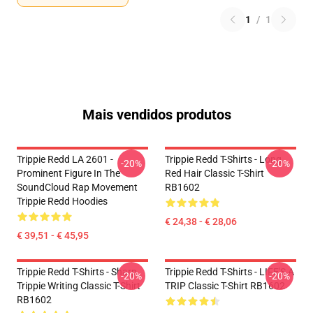
1
/
1
Mais vendidos produtos
Trippie Redd LA 2601 -
Trippie Redd T-Shirts - Long
-20%
-20%
Prominent Figure In The
Red Hair Classic T-Shirt
SoundCloud Rap Movement
RB1602
Trippie Redd Hoodies
€ 24,38 - € 28,06
€ 39,51 - € 45,95
Trippie Redd T-Shirts - Sharp
Trippie Redd T-Shirts - LIFE'S A
-20%
-20%
Trippie Writing Classic T-Shirt
TRIP Classic T-Shirt RB1602
RB1602