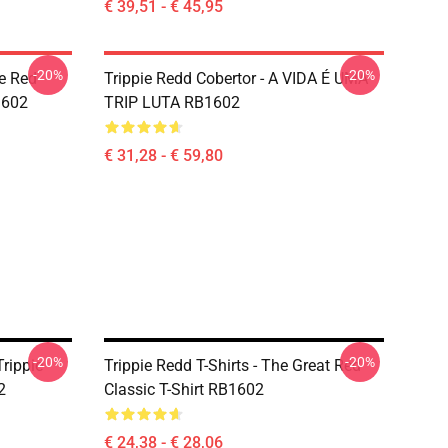
€ 39,51 - € 45,95
-20%
-20%
he Red
Trippie Redd Cobertor - A VIDA É UMA
1602
TRIP LUTA RB1602
€ 31,28 - € 59,80
-20%
-20%
Trippie
Trippie Redd T-Shirts - The Great Red
2
Classic T-Shirt RB1602
€ 24,38 - € 28,06