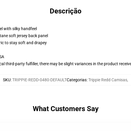
Descrição
l with silky handfeel
tane soft jersey back panel
ric to stay soft and drapey
USA
al third-party fulfiller, there may be slight variances in the product receiv
SKU
:
TRIPPIE-REDD-0480-DEFAULT
Categorias
:
Trippie Redd Camisas
,
What Customers Say