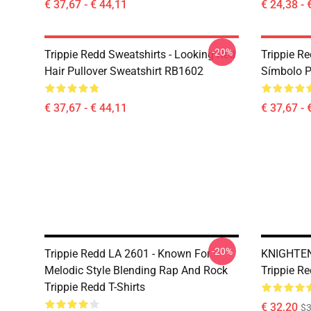
€ 37,67 - € 44,11
€ 24,38 - 
-20%
Trippie Redd Sweatshirts - Looking Red
Trippie R
Hair Pullover Sweatshirt RB1602
Símbolo P
€ 37,67 - € 44,11
€ 37,67 - 
-20%
Trippie Redd LA 2601 - Known For
KNIGHTE
Melodic Style Blending Rap And Rock
Trippie Re
Trippie Redd T-Shirts
€ 32,20
$