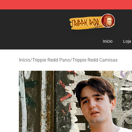
Trippie Redd Store - Official Trippie Redd Merchandise
Início
Loja
Início
/
Trippie Redd Pano
/
Trippie Redd Camisas