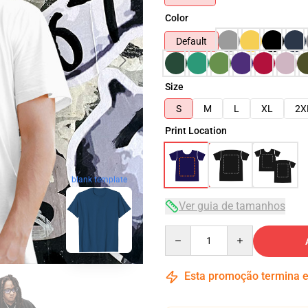
Color
Default
Size
S
M
L
XL
2X
Print Location
blank template
Ver guia de tamanhos
Quantity
Esta promoção termina