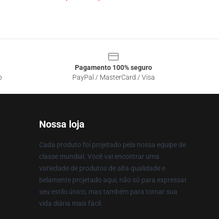
Pagamento 100% seguro
o
PayPal / MasterCard / Visa
Nossa loja
Cada produto foi projetado pela nossa equipe de
classe mundial. Você vai encontrar uma
variedade de produtos de alta qualidade e
belamente projetado aqui, não só para expressar
seu estilo único, mas também para tornar sua
vida diária mais fácil.