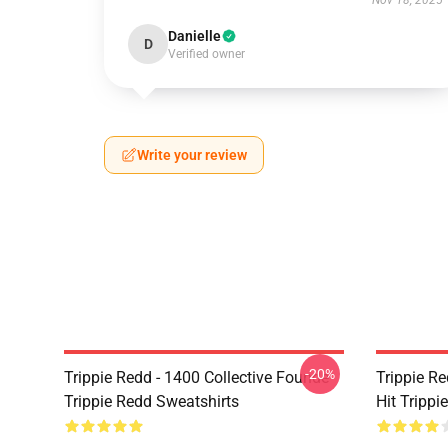
Nov 18, 2025
Danielle
D
Verified owner
Write your review
-20%
Trippie Redd - 1400 Collective Founde
Trippie R
Trippie Redd Sweatshirts
Hit Trippi