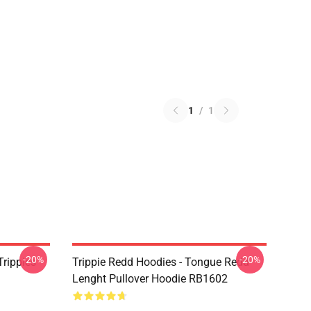
1
/
1
-20%
-20%
Trippies
Trippie Redd Hoodies - Tongue Redd
Lenght Pullover Hoodie RB1602