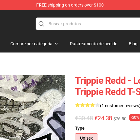
FREE
shipping on orders over $100
 Shop
Compre por categoria
Rastreamento de pedido
Blog
Trippie Redd - 
Trippie Redd T-S
(1 customer reviews
€30.48
€24.38
-20%
$26.50
Type
Unisex