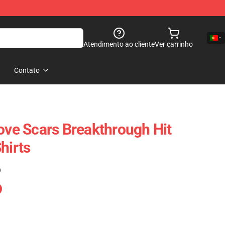
Atendimento ao cliente
Ver carrinho
Contato
Love Scars Breakthrough Hit
hirts
)