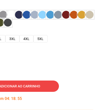
L
3XL
4XL
5XL
ADICIONAR AO CARRINHO
 em
04
:
18
:
53