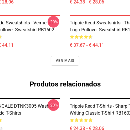
€ 28,06
€ 24,38 - € 28,06
-20%
edd Sweatshirts - Vermelho
Trippie Redd Sweatshirts - T
ullover Sweatshirt RB1602
Logo Pullover Sweatshirt RB
€ 44,11
€ 37,67 - € 44,11
VER MAIS
Produtos relacionados
-20%
NGALE DTNK3005 Washed
Trippie Redd T-Shirts - Sharp 
dd T-Shirts
Writing Classic T-Shirt RB160
€ 24,38 - € 28,06
35