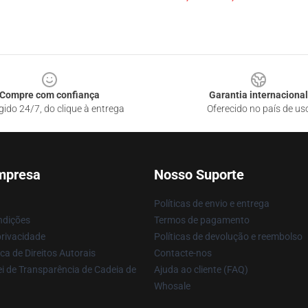
Compre com confiança
Garantia internacional
gido 24/7, do clique à entrega
Oferecido no país de us
mpresa
Nosso Suporte
Políticas de envio e entrega
ndições
Termos de pagamento
privacidade
Políticas de devolução e reembolso
ca de Direitos Autorais
Contacte-nos
i de Transparência de Cadeia de
Ajuda ao cliente (FAQ)
Whosale