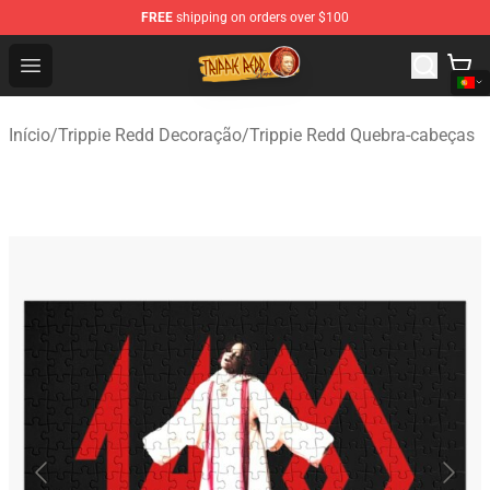
FREE
shipping on orders over $100
Trippie Redd Store - Official Trippie Redd Merchandise S
Open menu
Início
/
Trippie Redd Decoração
/
Trippie Redd Quebra-cabeças