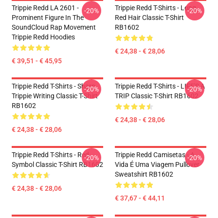
Trippie Redd LA 2601 -
Trippie Redd T-Shirts - Long
-20%
-20%
Prominent Figure In The
Red Hair Classic T-Shirt
SoundCloud Rap Movement
RB1602
Trippie Redd Hoodies
€ 24,38 - € 28,06
€ 39,51 - € 45,95
Trippie Redd T-Shirts - Sharp
Trippie Redd T-Shirts - LIFE'S A
-20%
-20%
Trippie Writing Classic T-Shirt
TRIP Classic T-Shirt RB1602
RB1602
€ 24,38 - € 28,06
€ 24,38 - € 28,06
Trippie Redd T-Shirts - Red
Trippie Redd Camisetas - A
-20%
-20%
Symbol Classic T-Shirt RB1602
Vida É Uma Viagem Pullover
Sweatshirt RB1602
€ 24,38 - € 28,06
€ 37,67 - € 44,11