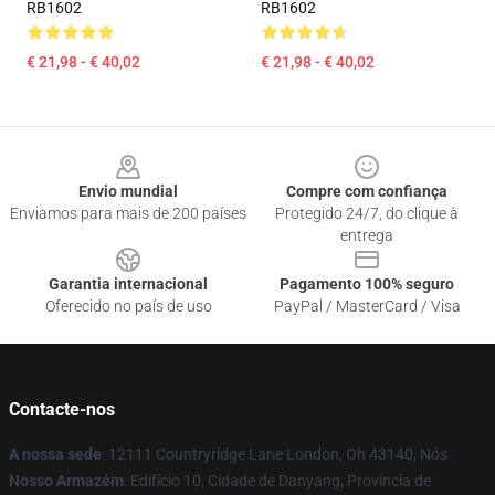
RB1602
RB1602
€ 21,98 - € 40,02
€ 21,98 - € 40,02
Footer
Envio mundial
Compre com confiança
Enviamos para mais de 200 países
Protegido 24/7, do clique à
entrega
Garantia internacional
Pagamento 100% seguro
Oferecido no país de uso
PayPal / MasterCard / Visa
Contacte-nos
A nossa sede
: 12111 Countryridge Lane London, Oh 43140, Nós
Nosso Armazém
: Edifício 10, Cidade de Danyang, Província de