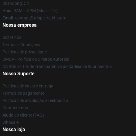
Shandong, CN
Hour
: 9AM – 5PM (Mon – Fri)
Email
: contact@trippie-redd.store
Nossa empresa
Sobre nós
Termos e Condições
Políticas de privacidade
DMCA - Política de Direitos Autorais
CA SB657: Lei de Transparência de Cadeia de Suprimentos
Nosso Suporte
Políticas de envio e entrega
Termos de pagamento
Políticas de devolução e reembolso
Contacte-nos
Ajuda ao cliente (FAQ)
Whosale
Nossa loja