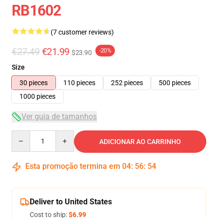
RB1602
(7 customer reviews)
€27.49
€21.99
-20%
$23.90
Size
30 pieces
110 pieces
252 pieces
500 pieces
1000 pieces
Ver guia de tamanhos
Quantity
ADICIONAR AO CARRINHO
Esta promoção termina em
04
:
56
:
53
Deliver to United States
Cost to ship:
$6.99