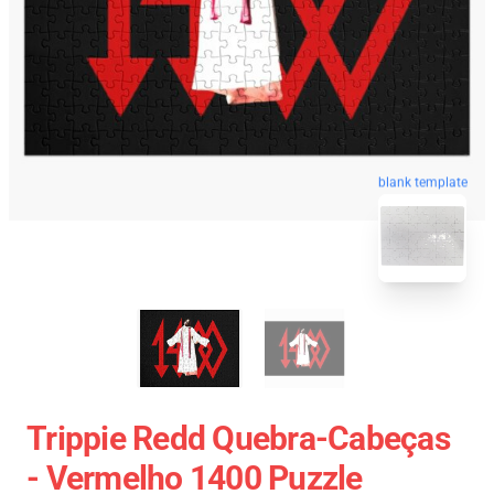
blank template
Trippie Redd Quebra-Cabeças
- Vermelho 1400 Puzzle