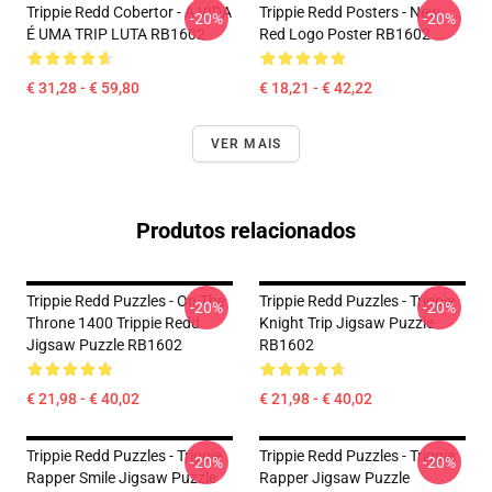
Trippie Redd Cobertor - A VIDA
Trippie Redd Posters - New
-20%
-20%
É UMA TRIP LUTA RB1602
Red Logo Poster RB1602
€ 31,28 - € 59,80
€ 18,21 - € 42,22
VER MAIS
Produtos relacionados
Trippie Redd Puzzles - On The
Trippie Redd Puzzles - Trippie
-20%
-20%
Throne 1400 Trippie Redd
Knight Trip Jigsaw Puzzle
Jigsaw Puzzle RB1602
RB1602
€ 21,98 - € 40,02
€ 21,98 - € 40,02
Trippie Redd Puzzles - Trippie
Trippie Redd Puzzles - Trippie
-20%
-20%
Rapper Smile Jigsaw Puzzle
Rapper Jigsaw Puzzle