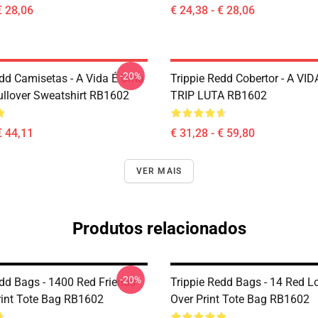
€ 28,06
€ 24,38 - € 28,06
-20%
edd Camisetas - A Vida É Uma
Trippie Redd Cobertor - A VI
llover Sweatshirt RB1602
TRIP LUTA RB1602
€ 44,11
€ 31,28 - € 59,80
VER MAIS
Produtos relacionados
-20%
edd Bags - 1400 Red Friends
Trippie Redd Bags - 14 Red Lo
Print Tote Bag RB1602
Over Print Tote Bag RB1602