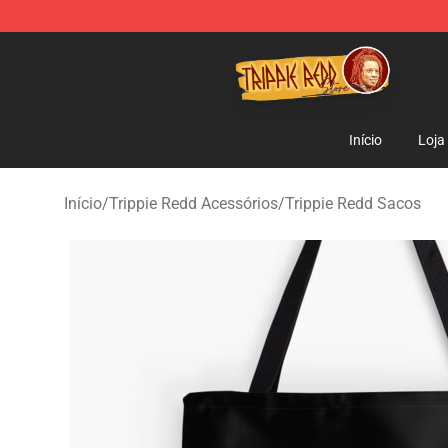
Trippie Redd Store - Official Trippie Redd Merchandise
Início
Loja
Início
/
Trippie Redd Acessórios
/
Trippie Redd Sacos