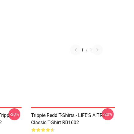
1
/
1
-20%
-20%
Trippie
Trippie Redd T-Shirts - LIFE'S A TRIP
2
Classic T-Shirt RB1602