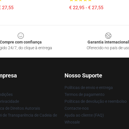
€ 27,55
€ 22,95 - € 27,55
Compre com confiança
Garantia internacional
gido 24/7, do clique à entrega
Oferecido no país de us
mpresa
Nosso Suporte
Políticas de envio e entrega
ndições
Termos de pagamento
privacidade
Políticas de devolução e reembolso
ca de Direitos Autorais
Contacte-nos
i de Transparência de Cadeia de
Ajuda ao cliente (FAQ)
Whosale