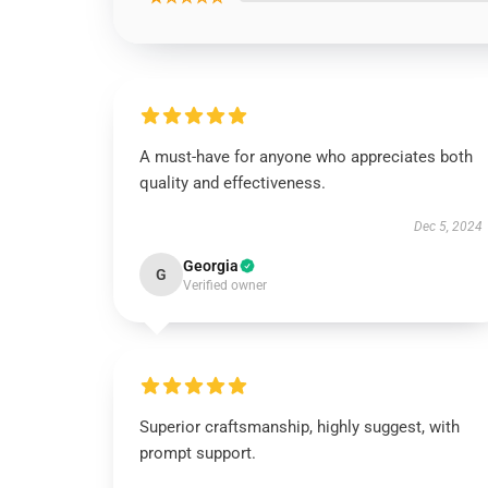
A must-have for anyone who appreciates both
quality and effectiveness.
Dec 5, 2024
Georgia
G
Verified owner
Superior craftsmanship, highly suggest, with
prompt support.