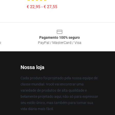
€ 22,95 - € 27,55
Pagamento 100% seguro
o
PayPal / MasterCard / Visa
Nossa loja
Cada produto foi projetado pela nossa equipe de
classe mundial. Você vai encontrar uma
variedade de produtos de alta qualidade e
belamente projetado aqui, não só para expressar
seu estilo único, mas também para tornar sua
vida diária mais fácil.