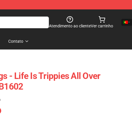
Atendimento ao cliente
Ver carrinho
Contato
 - Life Is Trippies All Over
RB1602
)