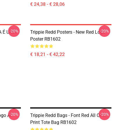
€ 24,38 - € 28,06
-20%
-20%
DA É UMA
Trippie Redd Posters - New Red Logo
Poster RB1602
€ 18,21 - € 42,22
-20%
-20%
go All
Trippie Redd Bags - Font Red All Over
Print Tote Bag RB1602