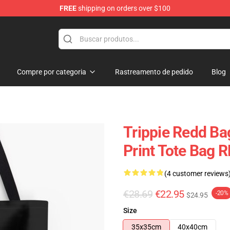
FREE
shipping on orders over $100
 Shop
Compre por categoria
Rastreamento de pedido
Blog
Trippie Redd Bags
Print Tote Bag 
(4 customer reviews
€28.69
€22.95
-20%
$24.95
Size
35x35cm
40x40cm