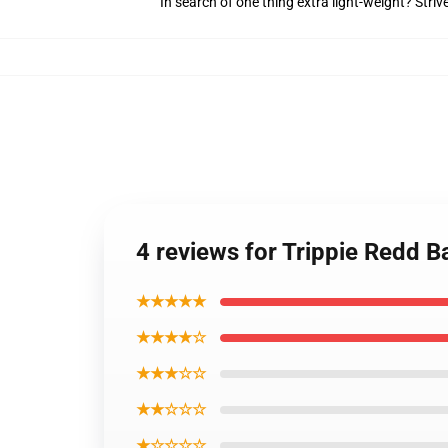
In search of one thing extra light-weight? Stri
4 reviews for Trippie Redd Ba
★★★★★
★★★★☆
★★★☆☆
★★☆☆☆
★☆☆☆☆