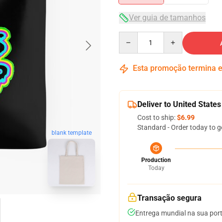
Ver guia de tamanhos
Quantity
Esta promoção termina
Deliver to United States
Cost to ship:
$6.99
Standard - Order today to g
blank template
Production
Today
Transação segura
Entrega mundial na sua por