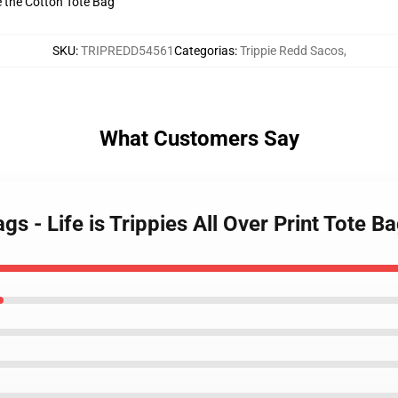
ve the Cotton Tote Bag
SKU
:
TRIPREDD54561
Categorias
:
Trippie Redd Sacos
,
What Customers Say
gs - Life is Trippies All Over Print Tote 