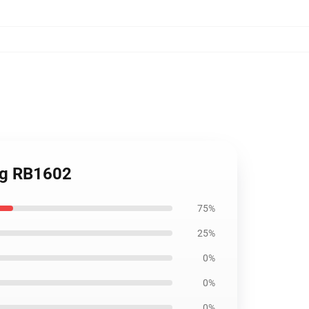
Bag RB1602
75%
25%
0%
0%
0%