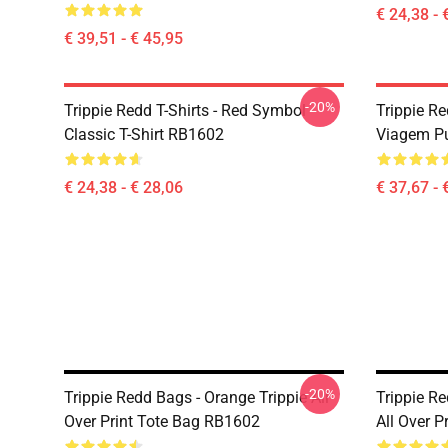
€ 24,38 - 
€ 39,51 - € 45,95
-20%
Trippie Redd T-Shirts - Red Symbol
Trippie R
Classic T-Shirt RB1602
Viagem Pu
€ 24,38 - € 28,06
€ 37,67 - 
-20%
Trippie Redd Bags - Orange Trippie All
Trippie R
Over Print Tote Bag RB1602
All Over 