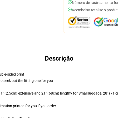
Número de rastreamento for
Reembolso total se o produt
Descrição
uble-sided print
to seek out the fitting one for you
1" (2.5cm) extensive and 21" (68cm) lengthy for Small luggage, 28" (71 
limation printed for you if you order