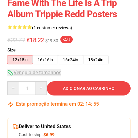
Fame With The Life Is A Trip
Album Trippie Redd Posters
(1 customer reviews)
€22.77
€18.22
-20%
$19.80
Size
12x18in
16x16in
16x24in
18x24in
Ver guia de tamanhos
Quantity
ADICIONAR AO CARRINHO
Esta promoção termina em
02
:
14
:
54
Deliver to United States
Cost to ship:
$6.99