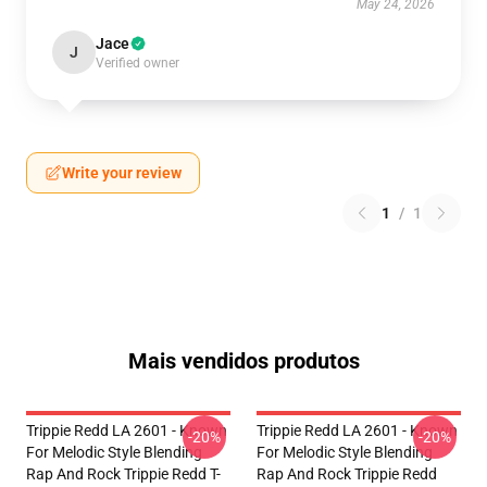
May 24, 2026
Jace
J
Verified owner
Write your review
1
/
1
Mais vendidos produtos
Trippie Redd LA 2601 - Known
Trippie Redd LA 2601 - Known
-20%
-20%
For Melodic Style Blending
For Melodic Style Blending
Rap And Rock Trippie Redd T-
Rap And Rock Trippie Redd