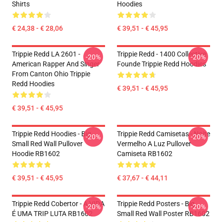
Shirts
Hoodies
€ 24,38 - € 28,06
€ 39,51 - € 45,95
Trippie Redd LA 2601 -
Trippie Redd - 1400 Collective
-20%
-20%
American Rapper And Singer
Founde Trippie Redd Hoodies
From Canton Ohio Trippie
Redd Hoodies
€ 39,51 - € 45,95
€ 39,51 - € 45,95
Trippie Redd Hoodies - Big
Trippie Redd Camisetas - Noite
-20%
-20%
Small Red Wall Pullover
Vermelho A Luz Pullover
Hoodie RB1602
Camiseta RB1602
€ 39,51 - € 45,95
€ 37,67 - € 44,11
Trippie Redd Cobertor - A VIDA
Trippie Redd Posters - Big
-20%
-20%
É UMA TRIP LUTA RB1602
Small Red Wall Poster RB1602