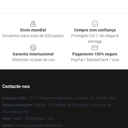
Footer
Envio mundial
Compre com confiança
Enviamos para mais de 200 países
Protegido 24/7, do clique à
entrega
Garantia internacional
Pagamento 100% seguro
Oferecido no país de uso
PayPal / MasterCard / Visa
Contacte-nos
A nossa sede
: 12111 Countryridge Lane London, Oh 43140, Nós
Nosso Armazém
: Edifício 10, Cidade de Danyang, Província de
Shandong, CN
Hour
: 9AM – 5PM (Mon – Fri)
Email
: contact@trippie-redd.store