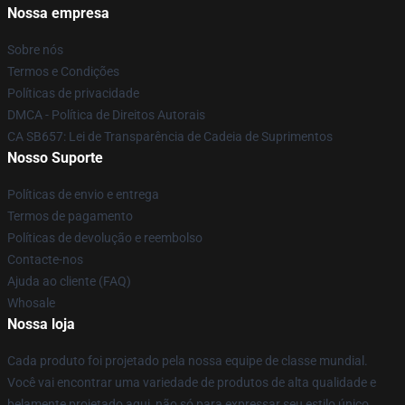
Nossa empresa
Sobre nós
Termos e Condições
Políticas de privacidade
DMCA - Política de Direitos Autorais
CA SB657: Lei de Transparência de Cadeia de Suprimentos
Nosso Suporte
Políticas de envio e entrega
Termos de pagamento
Políticas de devolução e reembolso
Contacte-nos
Ajuda ao cliente (FAQ)
Whosale
Nossa loja
Cada produto foi projetado pela nossa equipe de classe mundial.
Você vai encontrar uma variedade de produtos de alta qualidade e
belamente projetado aqui, não só para expressar seu estilo único,