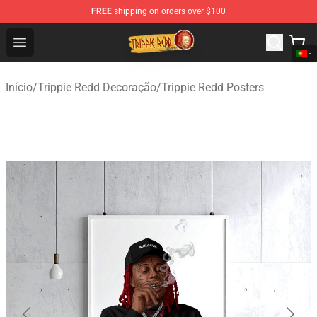
FREE
shipping on orders over $100
Trippie Redd Store - Official Trippie Redd Merchandise S
Open menu
Início
/
Trippie Redd Decoração
/
Trippie Redd Posters