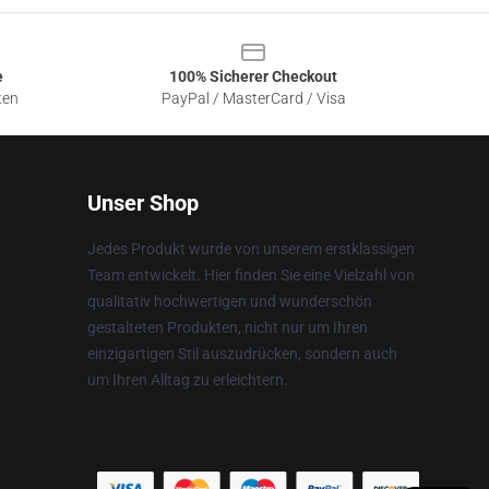
e
100% Sicherer Checkout
ten
PayPal / MasterCard / Visa
Unser Shop
Jedes Produkt wurde von unserem erstklassigen
Team entwickelt. Hier finden Sie eine Vielzahl von
qualitativ hochwertigen und wunderschön
gestalteten Produkten, nicht nur um Ihren
einzigartigen Stil auszudrücken, sondern auch
um Ihren Alltag zu erleichtern.