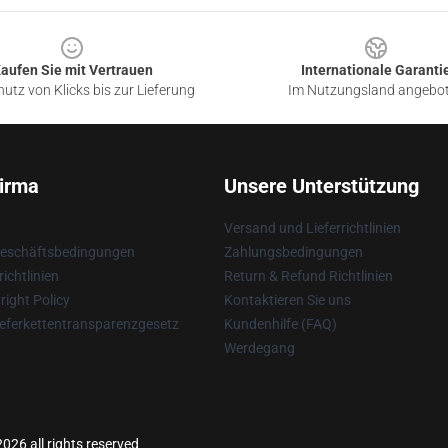
aufen Sie mit Vertrauen
Internationale Garanti
utz von Klicks bis zur Lieferung
Im Nutzungsland angebo
irma
Unsere Unterstützung
Versand und Lieferrichtlinien
Geschäftsbedingungen
Zahlungsbedingungen
ichtlinien
Return & Refund Richtlinien
ight Policy
Kontaktieren Sie uns
eferkettentransparenzgesetz
Kundenhilfe (FAQ)
Werdegang
026 all rights reserved