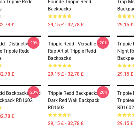
op Trippie Redd
Founde Trippie Redd
Trap Me
s
Backpacks
Backpa
32,78 £
29,15 £ - 32,78 £
29,15 £ 
-20%
-20%
dd - Distinctive
Trippie Redd - Versatile Emo
Trippie
e Trippie Redd
Rap Artist Trippie Redd
Night R
s
Backpacks
Backpa
32,78 £
29,15 £ - 32,78 £
29,15 £ 
-20%
-20%
edd Backpacks - Red
Trippie Redd Backpacks -
Trippie
ackpack RB1602
Dark Red Wall Backpack
Trippie
RB1602
RB1602
32,78 £
29,15 £ - 32,78 £
29,15 £ 