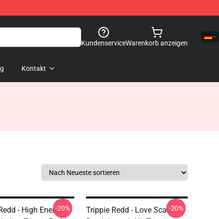
Kundenservice
Warenkorb anzeigen
og
Kontakt
-20%
-20%
 Redd - High Energy
Trippie Redd - Love Scars