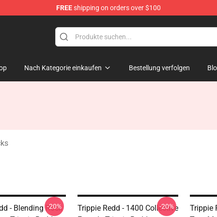
FREE
shipping on orders over $100
 Shop
op
Nach Kategorie einkaufen
Bestellung verfolgen
Bl
cks
-20%
-20%
dd - Blending Rock
Trippie Redd - 1400 Collective
Trippie