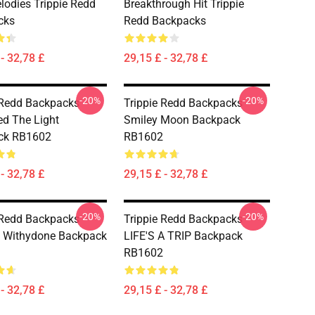
lodies Trippie Redd
Breakthrough Hit Trippie
cks
Redd Backpacks
- 32,78 £
29,15 £ - 32,78 £
-20%
-20%
 Redd Backpacks -
Trippie Redd Backpacks -
ed The Light
Smiley Moon Backpack
ck RB1602
RB1602
- 32,78 £
29,15 £ - 32,78 £
-20%
-20%
 Redd Backpacks -
Trippie Redd Backpacks -
e Withydone Backpack
LIFE'S A TRIP Backpack
RB1602
- 32,78 £
29,15 £ - 32,78 £