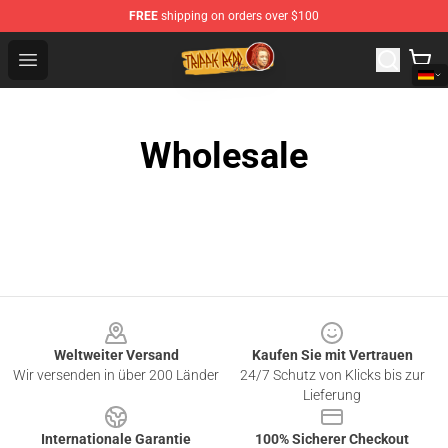
FREE
shipping on orders over $100
Trippie Redd Store - Official Trippie Redd Merchandise S
Open menu
Wholesale
Footer
Weltweiter Versand
Kaufen Sie mit Vertrauen
Wir versenden in über 200 Länder
24/7 Schutz von Klicks bis zur
Lieferung
Internationale Garantie
100% Sicherer Checkout