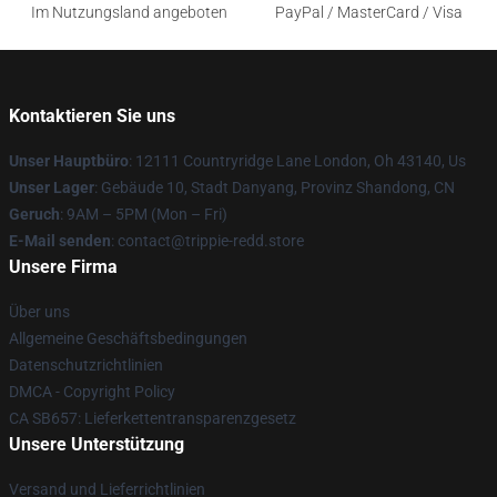
Im Nutzungsland angeboten
PayPal / MasterCard / Visa
Kontaktieren Sie uns
Unser Hauptbüro
: 12111 Countryridge Lane London, Oh 43140, Us
Unser Lager
: Gebäude 10, Stadt Danyang, Provinz Shandong, CN
Geruch
: 9AM – 5PM (Mon – Fri)
E-Mail senden
: contact@trippie-redd.store
Unsere Firma
Über uns
Allgemeine Geschäftsbedingungen
Datenschutzrichtlinien
DMCA - Copyright Policy
CA SB657: Lieferkettentransparenzgesetz
Unsere Unterstützung
Versand und Lieferrichtlinien