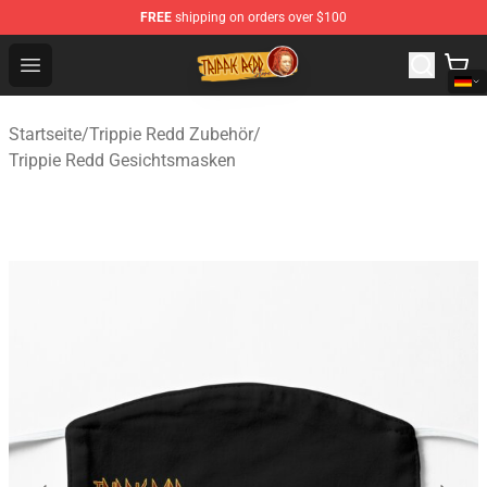
FREE
shipping on orders over $100
Trippie Redd Store - Official Trippie Redd Merchandise S
Open menu
Startseite
/
Trippie Redd Zubehör
/
Trippie Redd Gesichtsmasken