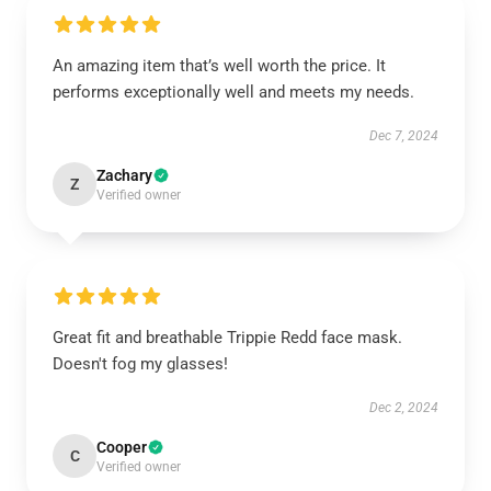
An amazing item that’s well worth the price. It
performs exceptionally well and meets my needs.
Dec 7, 2024
Zachary
Z
Verified owner
Great fit and breathable Trippie Redd face mask.
Doesn't fog my glasses!
Dec 2, 2024
Cooper
C
Verified owner