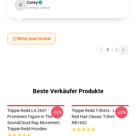
Corey
C
Verified owner
Write your review
1
/
2
Beste Verkäufer Produkte
Trippie Redd LA 2601 -
Trippie Redd T-Shirts - Long
-20%
-20%
Prominent Figure In The
Red Hair Classic T-Shirt
SoundCloud Rap Movement
RB1602
Trippie Redd Hoodies