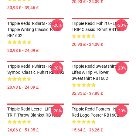
20,93 £ - 24,09 £
33,93 £ - 39,46 £
Trippie Redd T-Shirts - Sharp
Trippie Redd T-Shirts - LIFE'S A
-20%
-20%
Trippie Writing Classic T-Shirt
TRIP Classic T-Shirt RB1602
RB1602
20,93 £ - 24,09 £
20,93 £ - 24,09 £
Trippie Redd T-Shirts - Red
Trippie Redd Sweatshirts -
-20%
-20%
Symbol Classic T-Shirt RB1602
Life's A Trip Pullover
Sweatshirt RB1602
20,93 £ - 24,09 £
32,35 £ - 37,88 £
Trippie Redd Leere - LIFE's A
Trippie Redd Posters - New
-20%
-20%
TRIP Throw Blanket RB1602
Red Logo Poster RB1602
26,86 £ - 51,35 £
15,64 £ - 36,26 £