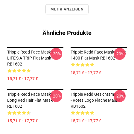
MEHR ANZEIGEN
Ähnliche Produkte
Trippie Redd Face Masks -
Trippie Redd Face Masks - Red
-20%
-20%
LIFE'S A TRIP Flat Mask
1400 Flat Mask RB1602
RB1602
15,71 £ - 17,77 £
15,71 £ - 17,77 £
Trippie Redd Face Masks -
Trippie Redd Gesichtsmasken
-20%
-20%
Long Red Hair Flat Mask
- Rotes Logo Flache Maske
RB1602
RB1602
15,71 £ - 17,77 £
15,71 £ - 17,77 £