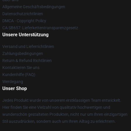
Allgemeine Geschäftsbedingungen
Datenschutzrichtlinien
DMCA - Copyright Policy
CA SB657: Lieferkettentransparenzgesetz
Unsere Unterstützung
Versand und Lieferrichtlinien
Zahlungsbedingungen
Return & Refund Richtlinien
Kontaktieren Sie uns
Kundenhilfe (FAQ)
Werdegang
Unser Shop
Jedes Produkt wurde von unserem erstklassigen Team entwickelt.
Hier finden Sie eine Vielzahl von qualitativ hochwertigen und
wunderschön gestalteten Produkten, nicht nur um Ihren einzigartigen
Stil auszudrücken, sondern auch um Ihren Alltag zu erleichtern.