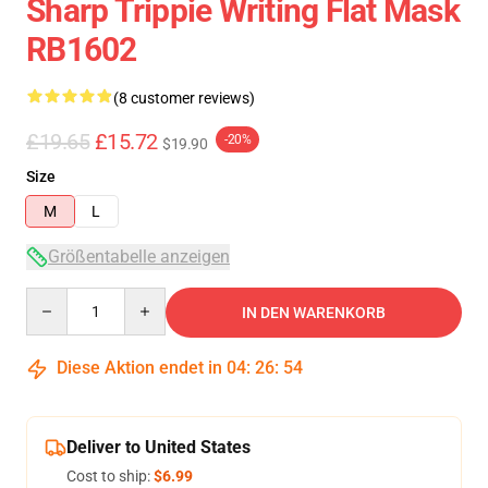
Sharp Trippie Writing Flat Mask
RB1602
(8 customer reviews)
£19.65
£15.72
-20%
$19.90
Size
M
L
Größentabelle anzeigen
Quantity
IN DEN WARENKORB
Diese Aktion endet in
04
:
26
:
54
Deliver to United States
Cost to ship:
$6.99