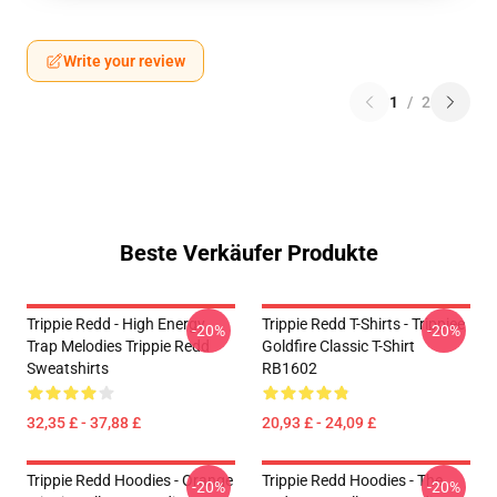
Write your review
1
/
2
Beste Verkäufer Produkte
Trippie Redd - High Energy
Trippie Redd T-Shirts - Trippiee
-20%
-20%
Trap Melodies Trippie Redd
Goldfire Classic T-Shirt
Sweatshirts
RB1602
32,35 £ - 37,88 £
20,93 £ - 24,09 £
Trippie Redd Hoodies - Orange
Trippie Redd Hoodies - The
-20%
-20%