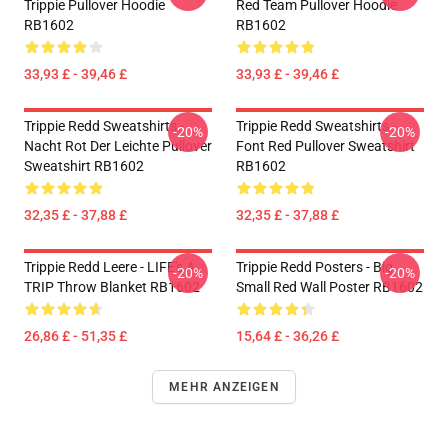
Trippie Pullover Hoodie
Red Team Pullover Hoodie
RB1602
RB1602
33,93 £ - 39,46 £
33,93 £ - 39,46 £
Trippie Redd Sweatshirts -
Trippie Redd Sweatshirts -
-20%
-20%
Nacht Rot Der Leichte Pullover
Font Red Pullover Sweatshirt
Sweatshirt RB1602
RB1602
32,35 £ - 37,88 £
32,35 £ - 37,88 £
Trippie Redd Leere - LIFE's A
Trippie Redd Posters - Big
-20%
-20%
TRIP Throw Blanket RB1602
Small Red Wall Poster RB1602
26,86 £ - 51,35 £
15,64 £ - 36,26 £
MEHR ANZEIGEN