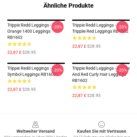
Ähnliche Produkte
Trippie Redd Leggings -
Trippie Redd Leggings -
-20%
-20%
Orange 1400 Leggings
Trippiie Red Leggings RB1602
RB1602
22,87 £
$28.95
22,87 £
$28.95
Trippie Redd Leggings - Red
Trippie Redd Leggings - Smoke
-20%
-20%
Symbol Leggings RB1602
And Red Curly Hair Leggings
RB1602
22,87 £
$28.95
22,87 £
$28.95
Footer
Weltweiter Versand
Kaufen Sie mit Vertrauen