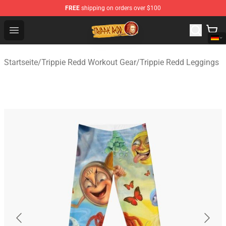
FREE
shipping on orders over $100
Trippie Redd Store - Official Trippie Redd Merchandise S
Open menu
Startseite
/
Trippie Redd Workout Gear
/
Trippie Redd Leggings