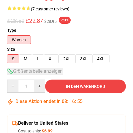
(7 customer reviews)
£28.59
£22.87
-20%
$28.95
Type
Women
Size
S
M
L
XL
2XL
3XL
4XL
Größentabelle anzeigen
Quantity
IN DEN WARENKORB
Diese Aktion endet in
03
:
16
:
54
Deliver to United States
Cost to ship:
$6.99