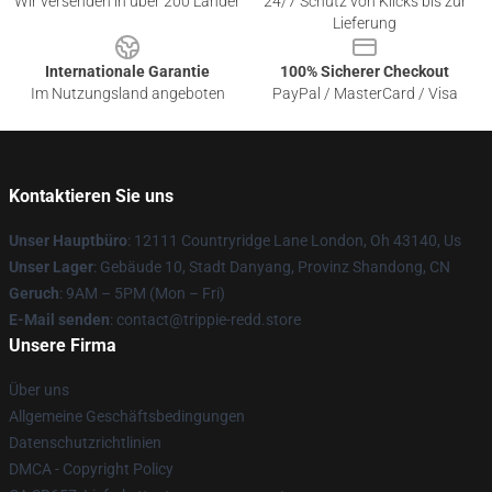
Wir versenden in über 200 Länder
24/7 Schutz von Klicks bis zur
Lieferung
Internationale Garantie
100% Sicherer Checkout
Im Nutzungsland angeboten
PayPal / MasterCard / Visa
Kontaktieren Sie uns
Unser Hauptbüro
: 12111 Countryridge Lane London, Oh 43140, Us
Unser Lager
: Gebäude 10, Stadt Danyang, Provinz Shandong, CN
Geruch
: 9AM – 5PM (Mon – Fri)
E-Mail senden
: contact@trippie-redd.store
Unsere Firma
Über uns
Allgemeine Geschäftsbedingungen
Datenschutzrichtlinien
DMCA - Copyright Policy