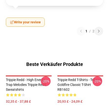
Write your review
1
/
2
Beste Verkäufer Produkte
Trippie Redd - High Energy
Trippie Redd T-Shirts - Trippiee
-20%
-20%
Trap Melodies Trippie Redd
Goldfire Classic T-Shirt
Sweatshirts
RB1602
32,35 £ - 37,88 £
20,93 £ - 24,09 £