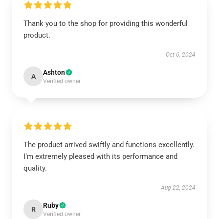
Thank you to the shop for providing this wonderful
product.
Oct 6, 2024
Ashton
A
Verified owner
The product arrived swiftly and functions excellently.
I’m extremely pleased with its performance and
quality.
Aug 22, 2024
Ruby
R
Verified owner