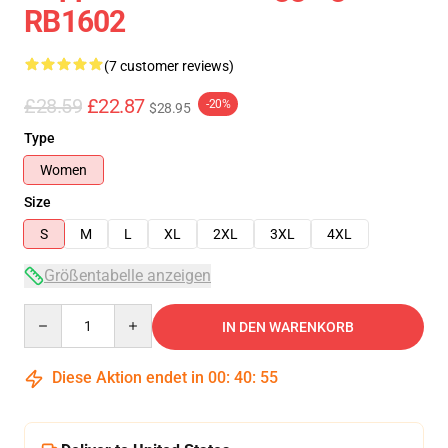
RB1602
(7 customer reviews)
£28.59
£22.87
-20%
$28.95
Type
Women
Size
S
M
L
XL
2XL
3XL
4XL
Größentabelle anzeigen
Quantity
IN DEN WARENKORB
Diese Aktion endet in
00
:
40
:
54