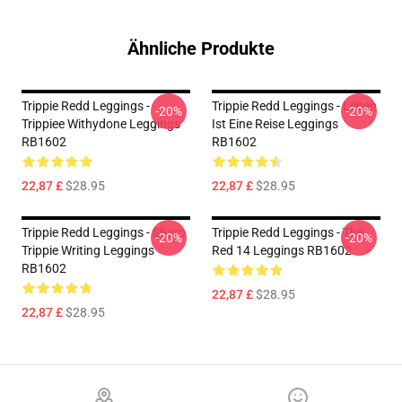
Ähnliche Produkte
Trippie Redd Leggings -
Trippie Redd Leggings - Leben
-20%
-20%
Trippiee Withydone Leggings
Ist Eine Reise Leggings
RB1602
RB1602
22,87 £
$28.95
22,87 £
$28.95
Trippie Redd Leggings - Sharp
Trippie Redd Leggings - The
-20%
-20%
Trippie Writing Leggings
Red 14 Leggings RB1602
RB1602
22,87 £
$28.95
22,87 £
$28.95
Footer