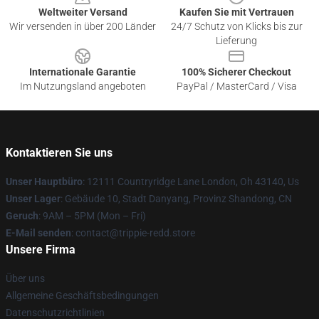
Weltweiter Versand
Kaufen Sie mit Vertrauen
Wir versenden in über 200 Länder
24/7 Schutz von Klicks bis zur
Lieferung
Internationale Garantie
100% Sicherer Checkout
Im Nutzungsland angeboten
PayPal / MasterCard / Visa
Kontaktieren Sie uns
Unser Hauptbüro
: 12111 Countryridge Lane London, Oh 43140, Us
Unser Lager
: Gebäude 10, Stadt Danyang, Provinz Shandong, CN
Geruch
: 9AM – 5PM (Mon – Fri)
E-Mail senden
: contact@trippie-redd.store
Unsere Firma
Über uns
Allgemeine Geschäftsbedingungen
Datenschutzrichtlinien