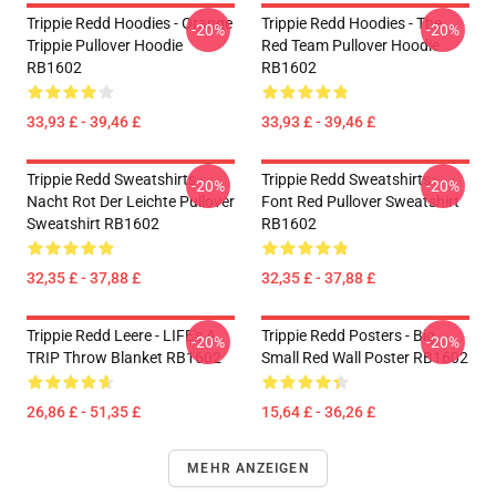
Trippie Redd Hoodies - Orange
Trippie Redd Hoodies - The
-20%
-20%
Trippie Pullover Hoodie
Red Team Pullover Hoodie
RB1602
RB1602
33,93 £ - 39,46 £
33,93 £ - 39,46 £
Trippie Redd Sweatshirts -
Trippie Redd Sweatshirts -
-20%
-20%
Nacht Rot Der Leichte Pullover
Font Red Pullover Sweatshirt
Sweatshirt RB1602
RB1602
32,35 £ - 37,88 £
32,35 £ - 37,88 £
Trippie Redd Leere - LIFE's A
Trippie Redd Posters - Big
-20%
-20%
TRIP Throw Blanket RB1602
Small Red Wall Poster RB1602
26,86 £ - 51,35 £
15,64 £ - 36,26 £
MEHR ANZEIGEN