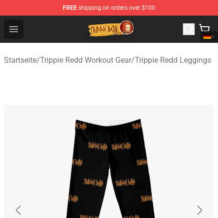
FREE
shipping on orders over $100
Trippie Redd Store - Official Trippie Redd Merchandise S
Open menu
Startseite
/
Trippie Redd Workout Gear
/
Trippie Redd Leggings