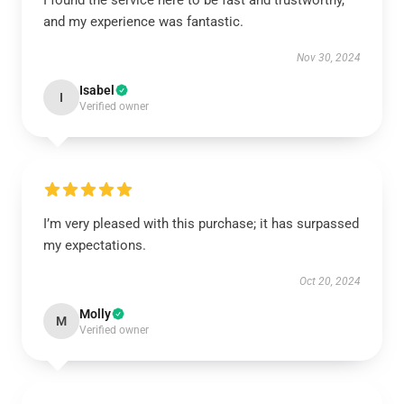
I found the service here to be fast and trustworthy,
and my experience was fantastic.
Nov 30, 2024
Isabel
I
Verified owner
I’m very pleased with this purchase; it has surpassed
my expectations.
Oct 20, 2024
Molly
M
Verified owner