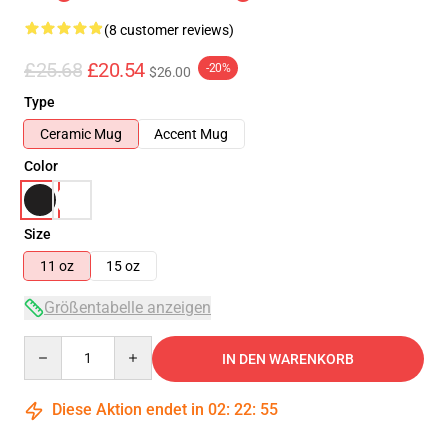
(8 customer reviews)
£25.68
£20.54
-20%
$26.00
Type
Ceramic Mug
Accent Mug
Color
Size
11 oz
15 oz
Größentabelle anzeigen
Quantity
IN DEN WARENKORB
Diese Aktion endet in
02
:
22
:
54