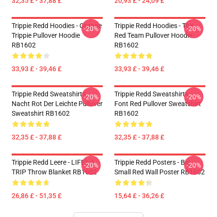
32,35 £ - 37,88 £
20,93 £ - 24,09 £
Trippie Redd Hoodies - Orange
Trippie Redd Hoodies - The
-20%
-20%
Trippie Pullover Hoodie
Red Team Pullover Hoodie
RB1602
RB1602
33,93 £ - 39,46 £
33,93 £ - 39,46 £
Trippie Redd Sweatshirts -
Trippie Redd Sweatshirts -
-20%
-20%
Nacht Rot Der Leichte Pullover
Font Red Pullover Sweatshirt
Sweatshirt RB1602
RB1602
32,35 £ - 37,88 £
32,35 £ - 37,88 £
Trippie Redd Leere - LIFE's A
Trippie Redd Posters - Big
-20%
-20%
TRIP Throw Blanket RB1602
Small Red Wall Poster RB1602
26,86 £ - 51,35 £
15,64 £ - 36,26 £