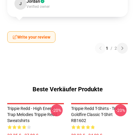
Jordan
J
Verified owner
Write your review
1
/
2
Beste Verkäufer Produkte
Trippie Redd - High Energy
Trippie Redd T-Shirts - Trippiee
-20%
-20%
Trap Melodies Trippie Redd
Goldfire Classic T-Shirt
Sweatshirts
RB1602