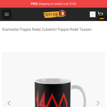
FREE
shipping on orders over $100
Trippie Redd Store - Official Trippie Redd Merchandise S
Open menu
Startseite
/
Trippie Redd Zubehör
/
Trippie Redd Tassen