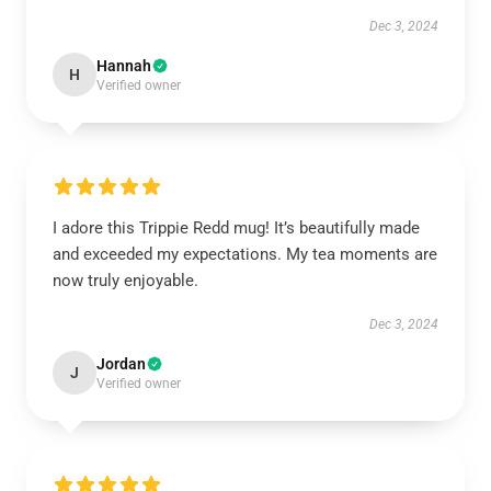
Dec 3, 2024
Hannah
H
Verified owner
I adore this Trippie Redd mug! It’s beautifully made
and exceeded my expectations. My tea moments are
now truly enjoyable.
Dec 3, 2024
Jordan
J
Verified owner