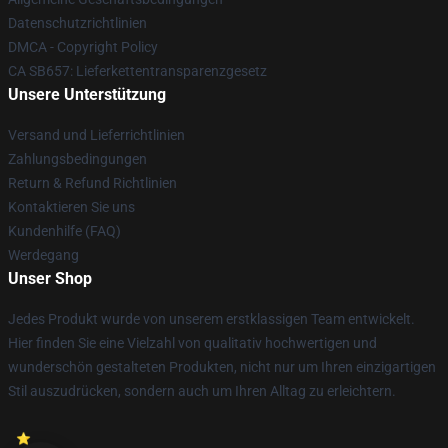
Datenschutzrichtlinien
DMCA - Copyright Policy
CA SB657: Lieferkettentransparenzgesetz
Unsere Unterstützung
Versand und Lieferrichtlinien
Zahlungsbedingungen
Return & Refund Richtlinien
Kontaktieren Sie uns
Kundenhilfe (FAQ)
Werdegang
Unser Shop
Jedes Produkt wurde von unserem erstklassigen Team entwickelt.
Hier finden Sie eine Vielzahl von qualitativ hochwertigen und
wunderschön gestalteten Produkten, nicht nur um Ihren einzigartigen
Stil auszudrücken, sondern auch um Ihren Alltag zu erleichtern.