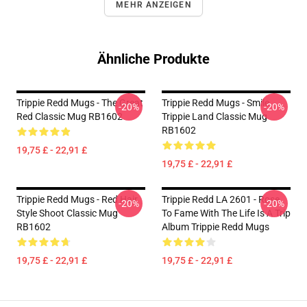
MEHR ANZEIGEN
Ähnliche Produkte
Trippie Redd Mugs - The Great
Trippie Redd Mugs - Smile
-20%
-20%
Red Classic Mug RB1602
Trippie Land Classic Mug
RB1602
19,75 £ - 22,91 £
19,75 £ - 22,91 £
Trippie Redd Mugs - Red Hair
Trippie Redd LA 2601 - Rose
-20%
-20%
Style Shoot Classic Mug
To Fame With The Life Is A Trip
RB1602
Album Trippie Redd Mugs
19,75 £ - 22,91 £
19,75 £ - 22,91 £