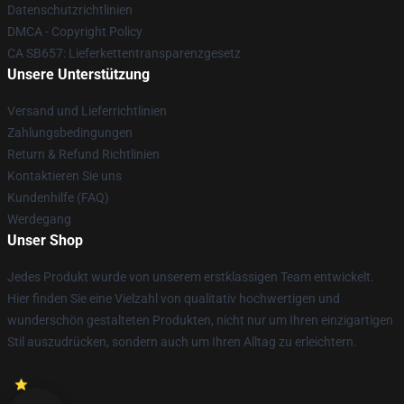
Datenschutzrichtlinien
DMCA - Copyright Policy
CA SB657: Lieferkettentransparenzgesetz
Unsere Unterstützung
Versand und Lieferrichtlinien
Zahlungsbedingungen
Return & Refund Richtlinien
Kontaktieren Sie uns
Kundenhilfe (FAQ)
Werdegang
Unser Shop
Jedes Produkt wurde von unserem erstklassigen Team entwickelt.
Hier finden Sie eine Vielzahl von qualitativ hochwertigen und
wunderschön gestalteten Produkten, nicht nur um Ihren einzigartigen
Stil auszudrücken, sondern auch um Ihren Alltag zu erleichtern.