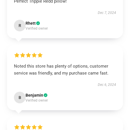
Perfect Trippie Redd pillow!
Dec 7, 2024
Rhett
R
Verified owner
Noted this store has plenty of options, customer
service was friendly, and my purchase came fast.
Dec 6, 2024
Benjamin
B
Verified owner