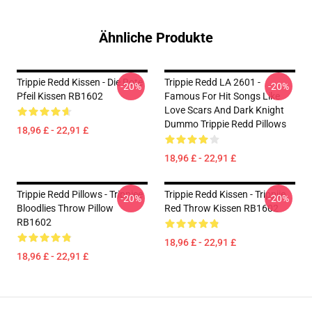
Ähnliche Produkte
Trippie Redd Kissen - Die Rote
Trippie Redd LA 2601 -
-20%
-20%
Pfeil Kissen RB1602
Famous For Hit Songs Like
Love Scars And Dark Knight
Dummo Trippie Redd Pillows
18,96 £ - 22,91 £
18,96 £ - 22,91 £
Trippie Redd Pillows - Trippiee
Trippie Redd Kissen - Trippiie
-20%
-20%
Bloodlies Throw Pillow
Red Throw Kissen RB1602
RB1602
18,96 £ - 22,91 £
18,96 £ - 22,91 £
Footer