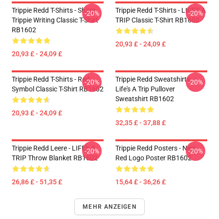
Trippie Redd T-Shirts - Sharp
Trippie Redd T-Shirts - LIFE'S A
-20%
-20%
Trippie Writing Classic T-Shirt
TRIP Classic T-Shirt RB1602
RB1602
20,93 £ - 24,09 £
20,93 £ - 24,09 £
Trippie Redd T-Shirts - Red
Trippie Redd Sweatshirts -
-20%
-20%
Symbol Classic T-Shirt RB1602
Life's A Trip Pullover
Sweatshirt RB1602
20,93 £ - 24,09 £
32,35 £ - 37,88 £
Trippie Redd Leere - LIFE's A
Trippie Redd Posters - New
-20%
-20%
TRIP Throw Blanket RB1602
Red Logo Poster RB1602
26,86 £ - 51,35 £
15,64 £ - 36,26 £
MEHR ANZEIGEN