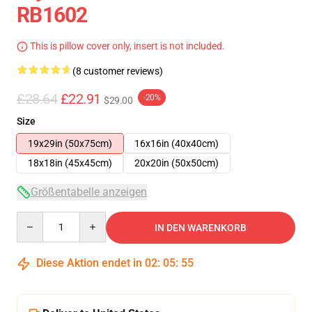
RB1602
This is pillow cover only, insert is not included.
(8 customer reviews)
£28.64
£22.91
-20%
$29.00
Size
19x29in (50x75cm)
16x16in (40x40cm)
18x18in (45x45cm)
20x20in (50x50cm)
Größentabelle anzeigen
Quantity
IN DEN WARENKORB
Diese Aktion endet in
02
:
05
:
54