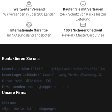
Weltweiter Versand
Kaufen Sie mit Vertrauen
Wir versenden in über 200 Länder
24/7 Schutz von Klicks bis zur
Lieferung
Internationale Garantie
100% Sicherer Checkout
Im Nutzungsland angeboten
PayPal / MasterCard / Visa
Kontaktieren Sie uns
Unser Hauptbüro
: 12111 Countryridge Lane London, Oh 43140, Us
Unser Lager
: Gebäude 10, Stadt Danyang, Provinz Shandong, CN
Geruch
: 9AM – 5PM (Mon – Fri)
E-Mail senden
: contact@trippie-redd.store
Unsere Firma
Über uns
Allgemeine Geschäftsbedingungen