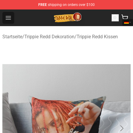
FREE
shipping on orders over $100
Trippie Redd Store - Official Trippie Redd Merchandise S
Open menu
Startseite
/
Trippie Redd Dekoration
/
Trippie Redd Kissen