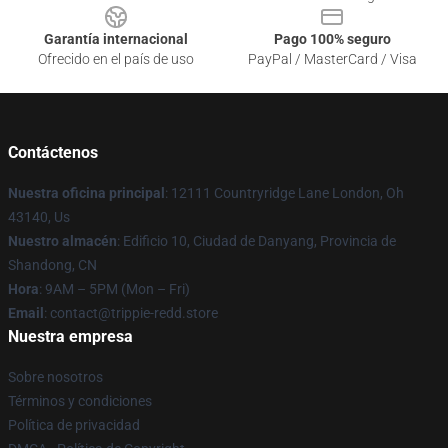
Garantía internacional
Pago 100% seguro
Ofrecido en el país de uso
PayPal / MasterCard / Visa
Contáctenos
Nuestra oficina principal
: 12111 Countryridge Lane London, Oh
43140, Us
Nuestro almacén
: Edificio 10, Ciudad de Danyang, Provincia de
Shandong, CN
Hora
: 9AM – 5PM (Mon – Fri)
Email
: contact@trippie-redd.store
Nuestra empresa
Sobre nosotros
Términos y condiciones
Política de privacidad