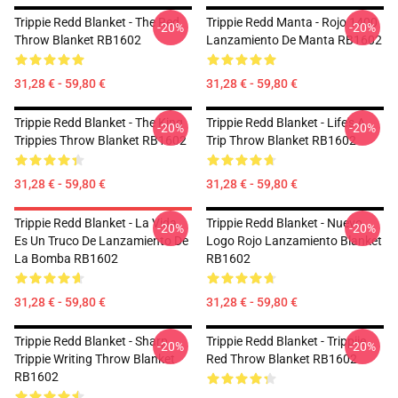
Trippie Redd Blanket - The Red
Trippie Redd Manta - Rojo 1400
-20%
-20%
Throw Blanket RB1602
Lanzamiento De Manta RB1602
31,28 € - 59,80 €
31,28 € - 59,80 €
Trippie Redd Blanket - The King
Trippie Redd Blanket - Life's A
-20%
-20%
Trippies Throw Blanket RB1602
Trip Throw Blanket RB1602
31,28 € - 59,80 €
31,28 € - 59,80 €
Trippie Redd Blanket - La Vida
Trippie Redd Blanket - Nuevo
-20%
-20%
Es Un Truco De Lanzamiento De
Logo Rojo Lanzamiento Blanket
La Bomba RB1602
RB1602
31,28 € - 59,80 €
31,28 € - 59,80 €
Trippie Redd Blanket - Sharp
Trippie Redd Blanket - Trippiie
-20%
-20%
Trippie Writing Throw Blanket
Red Throw Blanket RB1602
RB1602