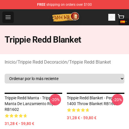
FREE
shipping on orders over $100
Trippie Redd Store - Official Trippie Redd Merchandise S
Open menu
Trippie Redd Blanket
Inicio
/
Trippie Redd Decoración
/
Trippie Redd Blanket
Trippie Redd Manta - Trippiie
Trippie Redd Blanket - Pegasus
-20%
-20%
Manta De Lanzamiento Rojo
1400 Throw Blanket RB1602
RB1602
31,28 € - 59,80 €
31,28 € - 59,80 €