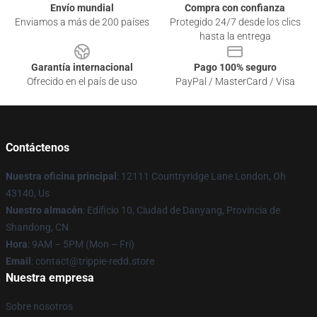
Envío mundial
Compra con confianza
Enviamos a más de 200 países
Protegido 24/7 desde los clics
hasta la entrega
Garantía internacional
Pago 100% seguro
Ofrecido en el país de uso
PayPal / MasterCard / Visa
Contáctenos
Nuestra oficina principal
: 12111 Countryridge Lane London, Oh
43140, Us
Nuestro almacén
: Edificio 10, Ciudad de Danyang, Provincia de
Shandong, CN
Hora
: 9AM – 5PM (Mon – Fri)
Email
: contact@trippie-redd.store
Nuestra empresa
Sobre nosotros