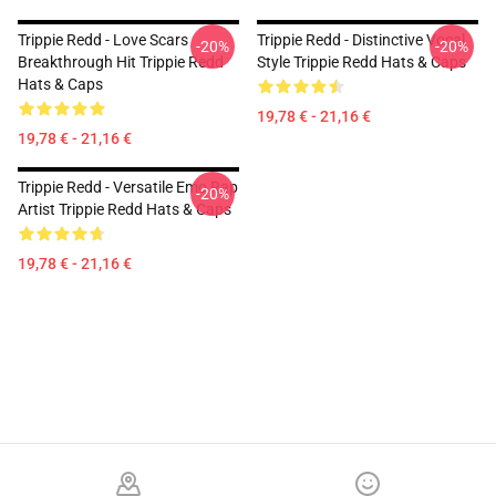
Trippie Redd - Love Scars
Trippie Redd - Distinctive Vocal
-20%
-20%
Breakthrough Hit Trippie Redd
Style Trippie Redd Hats & Caps
Hats & Caps
19,78 € - 21,16 €
19,78 € - 21,16 €
Trippie Redd - Versatile Emo Rap
-20%
Artist Trippie Redd Hats & Caps
19,78 € - 21,16 €
Footer