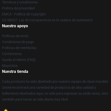
Términos y condiciones
Política de privacidad
DMCA - Política de Copyright
CA SB657: Ley de transparencia en la cadena de suministro
Nuestro apoyo
Políticas de envío
Condiciones de pago
Políticas de reembolso
Contáctenos
Ayuda al cliente (FAQ)
Mayorista
Nuestra tienda
Cada producto ha sido diseñado por nuestro equipo de clase mundial.
Usted encontrará una variedad de productos de alta calidad y
bellamente diseñados aquí, no sólo para expresar su estilo único, sino
también para hacer su vida diaria más fácil.