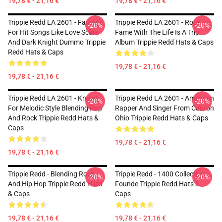
19,78 € - 21,16 €
19,78 € - 21,16 €
Trippie Redd LA 2601 - Famous
Trippie Redd LA 2601 - Rose To
-20%
-20%
For Hit Songs Like Love Scars
Fame With The Life Is A Trip
And Dark Knight Dummo Trippie
Album Trippie Redd Hats & Caps
Redd Hats & Caps
19,78 € - 21,16 €
19,78 € - 21,16 €
Trippie Redd LA 2601 - Known
Trippie Redd LA 2601 - American
-20%
-20%
For Melodic Style Blending Rap
Rapper And Singer From Canton
And Rock Trippie Redd Hats &
Ohio Trippie Redd Hats & Caps
Caps
19,78 € - 21,16 €
19,78 € - 21,16 €
Trippie Redd - Blending Rock
Trippie Redd - 1400 Collective
-20%
-20%
And Hip Hop Trippie Redd Hats
Founde Trippie Redd Hats &
& Caps
Caps
19,78 € - 21,16 €
19,78 € - 21,16 €