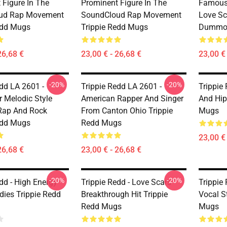
 Figure In The
Prominent Figure In The
Famous 
ud Rap Movement
SoundCloud Rap Movement
Love Sc
edd Mugs
Trippie Redd Mugs
Dummo 
26,68 €
23,00 € - 26,68 €
23,00 € 
-20%
-20%
edd LA 2601 -
Trippie Redd LA 2601 -
Trippie
 Melodic Style
American Rapper And Singer
And Hip
Rap And Rock
From Canton Ohio Trippie
Mugs
edd Mugs
Redd Mugs
23,00 € 
26,68 €
23,00 € - 26,68 €
-20%
-20%
dd - High Energy
Trippie Redd - Love Scars
Trippie 
dies Trippie Redd
Breakthrough Hit Trippie
Vocal S
Redd Mugs
Mugs