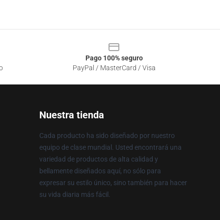
Pago 100% seguro
o
PayPal / MasterCard / Visa
Nuestra tienda
Cada producto ha sido diseñado por nuestro
equipo de clase mundial. Usted encontrará una
variedad de productos de alta calidad y
bellamente diseñados aquí, no sólo para
expresar su estilo único, sino también para hacer
su vida diaria más fácil.