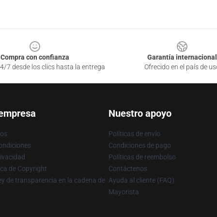
Compra con confianza
Garantía internacional
4/7 desde los clics hasta la entrega
Ofrecido en el país de us
 empresa
Nuestro apoyo
ros
Políticas de envío
ondiciones
Condiciones de pago
rivacidad
Políticas de reembolso
ica de Copyright
Contáctenos
y de transparencia en la cadena de
Ayuda al cliente (FAQ)
Mayorista