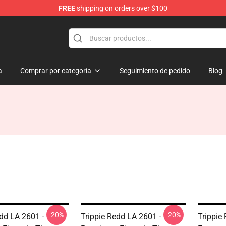
FREE
shipping on orders over $100
 Shop
a
Comprar por categoría
Seguimiento de pedido
Blog
-20%
-20%
edd LA 2601 -
Trippie Redd LA 2601 -
Trippie