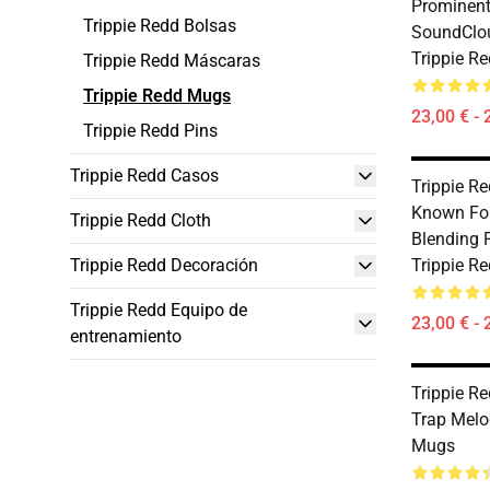
Prominent
Trippie Redd Bolsas
SoundClo
Trippie R
Trippie Redd Máscaras
Trippie Redd Mugs
23,00 € - 
Trippie Redd Pins
Trippie Redd Casos
Trippie R
Known For
Trippie Redd Cloth
Blending 
Trippie Redd Decoración
Trippie R
Trippie Redd Equipo de
23,00 € - 
entrenamiento
Trippie Re
Trap Melo
Mugs