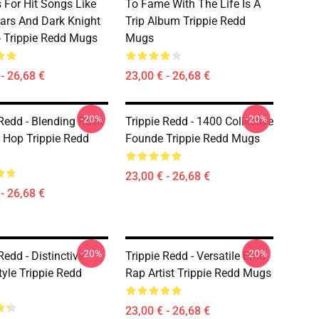
For Hit Songs Like
To Fame With The Life Is A
ars And Dark Knight
Trip Album Trippie Redd
Trippie Redd Mugs
Mugs
- 26,68 €
23,00 € - 26,68 €
-20%
-20%
 Redd - Blending Rock
Trippie Redd - 1400 Collective
 Hop Trippie Redd
Founde Trippie Redd Mugs
23,00 € - 26,68 €
- 26,68 €
-20%
-20%
Redd - Distinctive
Trippie Redd - Versatile Emo
tyle Trippie Redd
Rap Artist Trippie Redd Mugs
23,00 € - 26,68 €