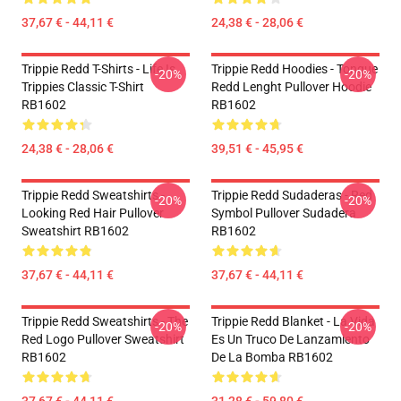
37,67 € - 44,11 €
24,38 € - 28,06 €
Trippie Redd T-Shirts - Life Is
Trippie Redd Hoodies - Tongue
-20%
-20%
Trippies Classic T-Shirt
Redd Lenght Pullover Hoodie
RB1602
RB1602
24,38 € - 28,06 €
39,51 € - 45,95 €
Trippie Redd Sweatshirts -
Trippie Redd Sudaderas - Red
-20%
-20%
Looking Red Hair Pullover
Symbol Pullover Sudadera
Sweatshirt RB1602
RB1602
37,67 € - 44,11 €
37,67 € - 44,11 €
Trippie Redd Sweatshirts - The
Trippie Redd Blanket - La Vida
-20%
-20%
Red Logo Pullover Sweatshirt
Es Un Truco De Lanzamiento
RB1602
De La Bomba RB1602