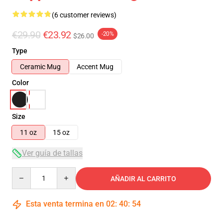
(6 customer reviews)
€29.90
€23.92
-20%
$26.00
Type
Ceramic Mug
Accent Mug
Color
Size
11 oz
15 oz
Ver guía de tallas
Quantity
AÑADIR AL CARRITO
Esta venta termina en
02
:
40
:
54