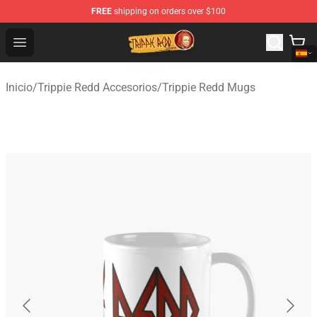
FREE
shipping on orders over $100
Trippie Redd Store - Official Trippie Redd Merchandise S
Open menu
Inicio
/
Trippie Redd Accesorios
/
Trippie Redd Mugs