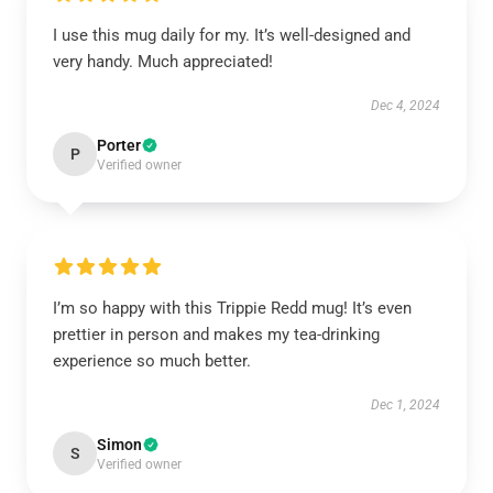
I use this mug daily for my. It’s well-designed and
very handy. Much appreciated!
Dec 4, 2024
Porter
P
Verified owner
I’m so happy with this Trippie Redd mug! It’s even
prettier in person and makes my tea-drinking
experience so much better.
Dec 1, 2024
Simon
S
Verified owner