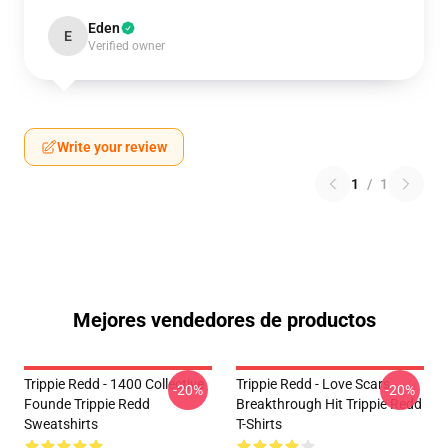
Eden
E
Verified owner
Write your review
1
/
1
Mejores vendedores de productos
Trippie Redd - 1400 Collective
Trippie Redd - Love Scars
-20%
-20%
Founde Trippie Redd
Breakthrough Hit Trippie Redd
Sweatshirts
T-Shirts