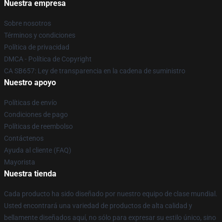
Nuestra empresa
Sobre nosotros
Términos y condiciones
Política de privacidad
DMCA - Política de Copyright
CA SB657: Ley de transparencia en la cadena de suministro
Nuestro apoyo
Políticas de envío
Condiciones de pago
Políticas de reembolso
Contáctenos
Ayuda al cliente (FAQ)
Mayorista
Nuestra tienda
Cada producto ha sido diseñado por nuestro equipo de clase mundial.
Usted encontrará una variedad de productos de alta calidad y
bellamente diseñados aquí, no sólo para expresar su estilo único, sino