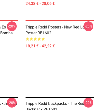
24,38 € - 28,06 €
-20%
-20%
a Es Un
Trippie Redd Posters - New Red Logo
a Bomba
Poster RB1602
18,21 € - 42,22 €
-20%
-20%
eakthrough
Trippie Redd Backpacks - The Red
Backpack RB1602