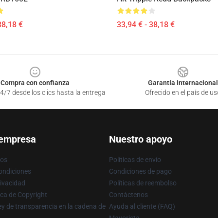
38,18 €
33,94 € - 38,18 €
Compra con confianza
Garantía internacional
4/7 desde los clics hasta la entrega
Ofrecido en el país de us
 empresa
Nuestro apoyo
ros
Políticas de envío
ondiciones
Condiciones de pago
rivacidad
Políticas de reembolso
ica de Copyright
Contáctenos
y de transparencia en la cadena de
Ayuda al cliente (FAQ)