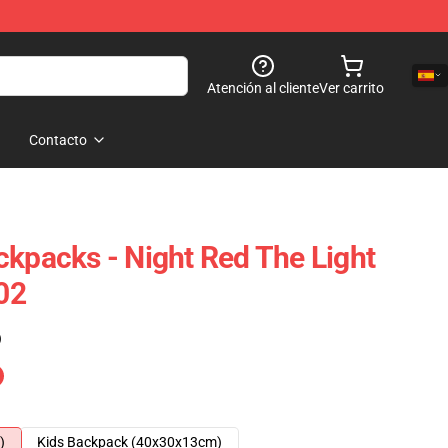
Atención al cliente
Ver carrito
Contacto
ckpacks - Night Red The Light
02
)
)
Kids Backpack (40x30x13cm)