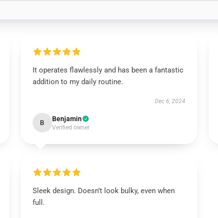
It operates flawlessly and has been a fantastic
addition to my daily routine.
Dec 6, 2024
Benjamin
B
Verified owner
Sleek design. Doesn’t look bulky, even when
full.