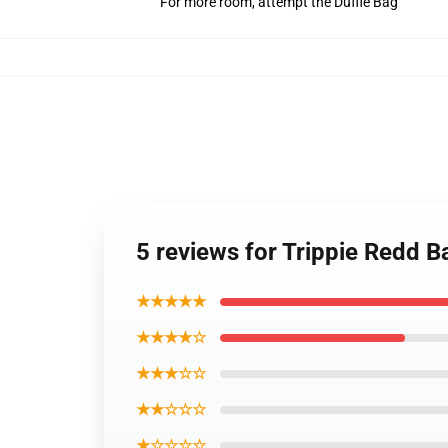
For more room, attempt the Duffle Bag
5 reviews for Trippie Redd 
★★★★★
★★★★☆
★★★☆☆
★★☆☆☆
★☆☆☆☆