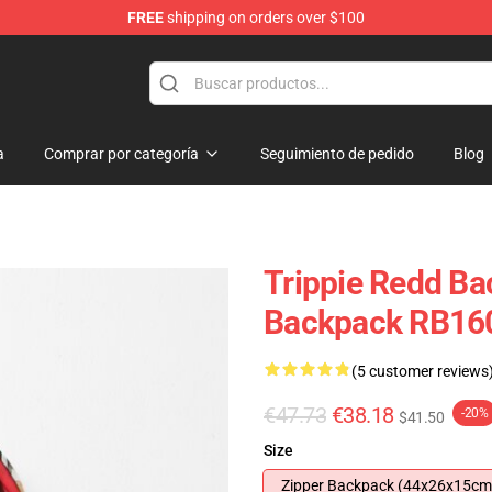
FREE
shipping on orders over $100
 Shop
a
Comprar por categoría
Seguimiento de pedido
Blog
Trippie Redd Ba
Backpack RB16
(5 customer reviews
€47.73
€38.18
-20%
$41.50
Size
Zipper Backpack (44x26x15cm