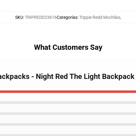
SKU
:
TRIPREDD23616
Categorías
:
Trippie Redd Mochilas
,
What Customers Say
Backpacks - Night Red The Light Backpac