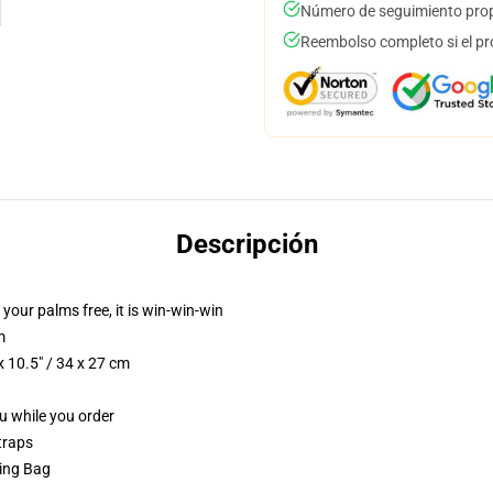
Número de seguimiento prop
Reembolso completo si el pr
Descripción
 your palms free, it is win-win-win
m
 10.5" / 34 x 27 cm
ou while you order
traps
ring Bag