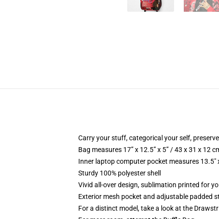
Carry your stuff, categorical your self, preserve
Bag measures 17” x 12.5” x 5” / 43 x 31 x 12 c
Inner laptop computer pocket measures 13.5" x
Sturdy 100% polyester shell
Vivid all-over design, sublimation printed for y
Exterior mesh pocket and adjustable padded s
For a distinct model, take a look at the Drawst