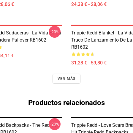
28,06 €
24,38 € - 28,06 €
-20%
edd Sudaderas - La Vida Es Un
Trippie Redd Blanket - La Vid
adera Pullover RB1602
Truco De Lanzamiento De L
RB1602
44,11 €
31,28 € - 59,80 €
VER MÁS
Productos relacionados
-20%
edd Backpacks - The Red 14
Trippie Redd - Love Scars Br
 RB1602
Hit Trippie Redd Backpacks