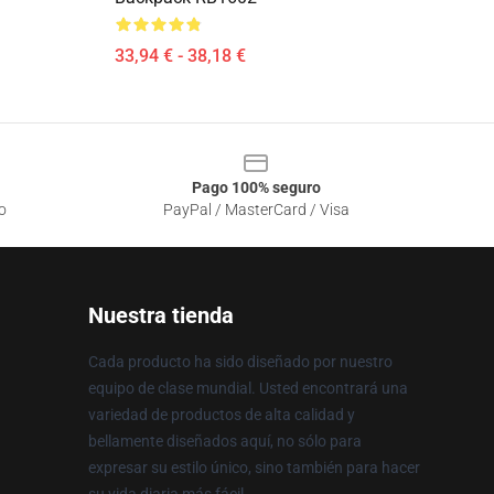
33,94 € - 38,18 €
Pago 100% seguro
o
PayPal / MasterCard / Visa
Nuestra tienda
Cada producto ha sido diseñado por nuestro
equipo de clase mundial. Usted encontrará una
variedad de productos de alta calidad y
bellamente diseñados aquí, no sólo para
expresar su estilo único, sino también para hacer