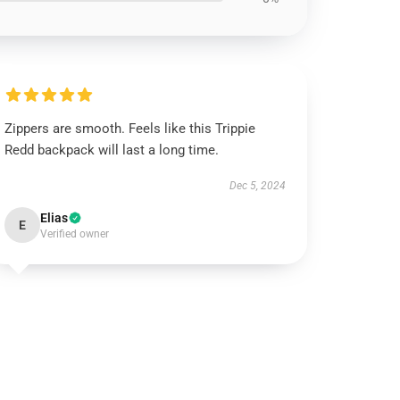
Zippers are smooth. Feels like this Trippie
Redd backpack will last a long time.
Dec 5, 2024
Elias
E
Verified owner