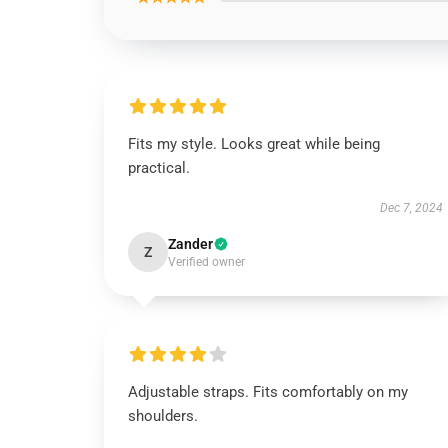
Fits my style. Looks great while being
practical.
Dec 7, 2024
Zander
Z
Verified owner
Adjustable straps. Fits comfortably on my
shoulders.