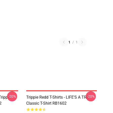
1
/
1
-20%
-20%
Trippie
Trippie Redd T-Shirts - LIFE'S A TRIP
2
Classic T-Shirt RB1602