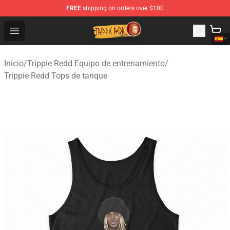
FREE
shipping on orders over $100
Trippie Redd Store - Official Trippie Redd Merchandise S
Open menu
Inicio
/
Trippie Redd Equipo de entrenamiento
/
Trippie Redd Tops de tanque