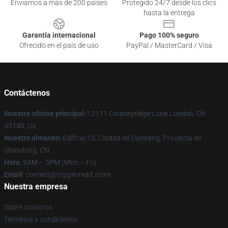
Enviamos a más de 200 países
Protegido 24/7 desde los clics
hasta la entrega
Garantía internacional
Pago 100% seguro
Ofrecido en el país de uso
PayPal / MasterCard / Visa
Contáctenos
Nuestra oficina principal
: 12111 Countryridge Lane London, Oh
43140, Us
Nuestro almacén
: Edificio 10, Ciudad de Danyang, Provincia de
Shandong, CN
Hora
: 9AM – 5PM (Mon – Fri)
Email
: contact@trippie-redd.store
Nuestra empresa
Sobre nosotros
Términos y condiciones