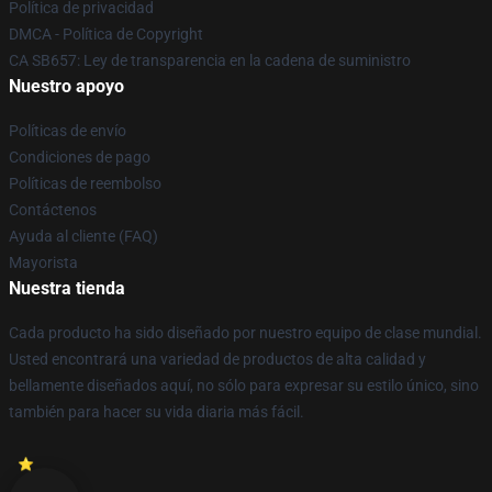
Política de privacidad
DMCA - Política de Copyright
CA SB657: Ley de transparencia en la cadena de suministro
Nuestro apoyo
Políticas de envío
Condiciones de pago
Políticas de reembolso
Contáctenos
Ayuda al cliente (FAQ)
Mayorista
Nuestra tienda
Cada producto ha sido diseñado por nuestro equipo de clase mundial.
Usted encontrará una variedad de productos de alta calidad y
bellamente diseñados aquí, no sólo para expresar su estilo único, sino
también para hacer su vida diaria más fácil.