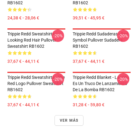
RB1602
RB1602
24,38 € - 28,06 €
39,51 € - 45,95 €
Trippie Redd Sweatshirts -
Trippie Redd Sudaderas - Red
-20%
-20%
Looking Red Hair Pullover
Symbol Pullover Sudadera
Sweatshirt RB1602
RB1602
37,67 € - 44,11 €
37,67 € - 44,11 €
Trippie Redd Sweatshirts - The
Trippie Redd Blanket - La Vida
-20%
-20%
Red Logo Pullover Sweatshirt
Es Un Truco De Lanzamiento
RB1602
De La Bomba RB1602
37,67 € - 44,11 €
31,28 € - 59,80 €
VER MÁS