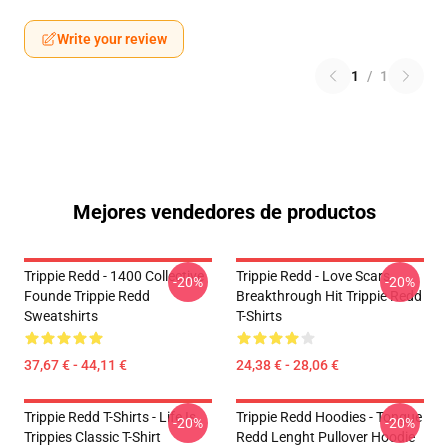
Write your review
1
/
1
Mejores vendedores de productos
Trippie Redd - 1400 Collective
Trippie Redd - Love Scars
-20%
-20%
Founde Trippie Redd
Breakthrough Hit Trippie Redd
Sweatshirts
T-Shirts
37,67 € - 44,11 €
24,38 € - 28,06 €
Trippie Redd T-Shirts - Life Is
Trippie Redd Hoodies - Tongue
-20%
-20%
Trippies Classic T-Shirt
Redd Lenght Pullover Hoodie