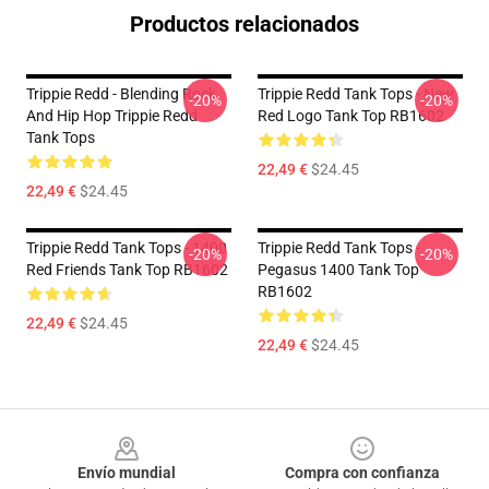
Productos relacionados
Trippie Redd - Blending Rock
Trippie Redd Tank Tops - New
-20%
-20%
And Hip Hop Trippie Redd
Red Logo Tank Top RB1602
Tank Tops
22,49 €
$24.45
22,49 €
$24.45
Trippie Redd Tank Tops - 1400
Trippie Redd Tank Tops -
-20%
-20%
Red Friends Tank Top RB1602
Pegasus 1400 Tank Top
RB1602
22,49 €
$24.45
22,49 €
$24.45
Footer
Envío mundial
Compra con confianza