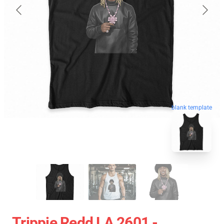
blank template
Trippie Redd LA 2601 -