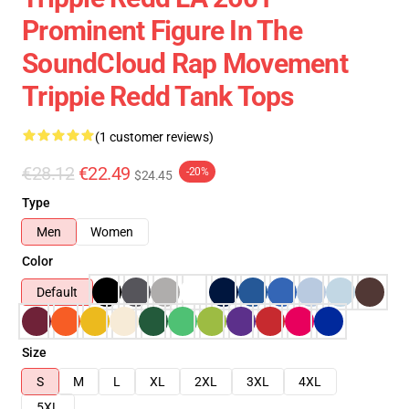
Prominent Figure In The
SoundCloud Rap Movement
Trippie Redd Tank Tops
(1 customer reviews)
€28.12
€22.49
-20%
$24.45
Type
Men
Women
Color
Default
Size
S
M
L
XL
2XL
3XL
4XL
5XL