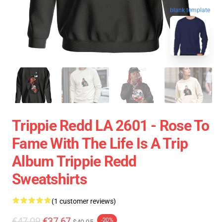
blank template
Trippie Redd LA 2601 - Rose To
Fame With The Life Is A Trip
Album Trippie Redd
Sweatshirts
(1 customer reviews)
€47.09
€37.67
-20%