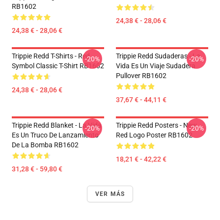
RB1602
24,38 € - 28,06 €
24,38 € - 28,06 €
Trippie Redd T-Shirts - Red
Trippie Redd Sudaderas - La
-20%
-20%
Symbol Classic T-Shirt RB1602
Vida Es Un Viaje Sudadera
Pullover RB1602
24,38 € - 28,06 €
37,67 € - 44,11 €
Trippie Redd Blanket - La Vida
Trippie Redd Posters - New
-20%
-20%
Es Un Truco De Lanzamiento
Red Logo Poster RB1602
De La Bomba RB1602
18,21 € - 42,22 €
31,28 € - 59,80 €
VER MÁS