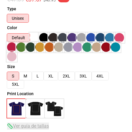
$40.95
Type
Unisex
Color
Default
Size
S
M
L
XL
2XL
3XL
4XL
5XL
Print Location
Ver guía de tallas