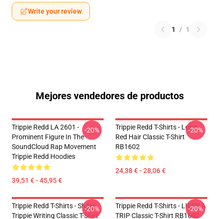
Write your review
1
/
1
Mejores vendedores de productos
Trippie Redd LA 2601 -
Trippie Redd T-Shirts - Long
-20%
-20%
Prominent Figure In The
Red Hair Classic T-Shirt
SoundCloud Rap Movement
RB1602
Trippie Redd Hoodies
24,38 € - 28,06 €
39,51 € - 45,95 €
Trippie Redd T-Shirts - Sharp
Trippie Redd T-Shirts - LIFE'S A
-20%
-20%
Trippie Writing Classic T-Shirt
TRIP Classic T-Shirt RB1602