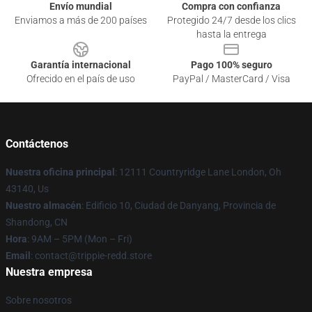
Envío mundial
Compra con confianza
Enviamos a más de 200 países
Protegido 24/7 desde los clics
hasta la entrega
Garantía internacional
Pago 100% seguro
Ofrecido en el país de uso
PayPal / MasterCard / Visa
Contáctenos
Nuestra oficina principal
: 12111 Countryridge Lane London, Oh
43140, Us
Nuestro almacén
: Edificio 10, Ciudad de Danyang, Provincia de
Shandong, CN
Hora
: 9AM – 5PM (Mon – Fri)
Email
: contact@trippie-redd.store
Nuestra empresa
Sobre nosotros