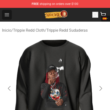
FREE
shipping on orders over $100
Trippie Redd Store - Official Trippie Redd Merchandise S
Open menu
Inicio
/
Trippie Redd Cloth
/
Trippie Redd Sudaderas