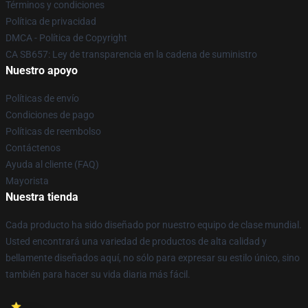
Términos y condiciones
Política de privacidad
DMCA - Política de Copyright
CA SB657: Ley de transparencia en la cadena de suministro
Nuestro apoyo
Políticas de envío
Condiciones de pago
Políticas de reembolso
Contáctenos
Ayuda al cliente (FAQ)
Mayorista
Nuestra tienda
Cada producto ha sido diseñado por nuestro equipo de clase mundial.
Usted encontrará una variedad de productos de alta calidad y
bellamente diseñados aquí, no sólo para expresar su estilo único, sino
también para hacer su vida diaria más fácil.