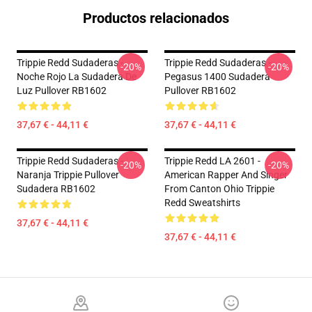
Productos relacionados
Trippie Redd Sudaderas -
Trippie Redd Sudaderas -
-20%
-20%
Noche Rojo La Sudadera De
Pegasus 1400 Sudadera
Luz Pullover RB1602
Pullover RB1602
37,67 € - 44,11 €
37,67 € - 44,11 €
Trippie Redd Sudaderas -
Trippie Redd LA 2601 -
-20%
-20%
Naranja Trippie Pullover
American Rapper And Singer
Sudadera RB1602
From Canton Ohio Trippie
Redd Sweatshirts
37,67 € - 44,11 €
37,67 € - 44,11 €
Footer