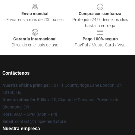
Envío mundial
Compra con confianza
Enviamos a más de 200 países
Protegido 24/7 desde los clics
hasta la entrega
Garantía internacional
Pago 100% seguro
Ofrecido en el país de uso
PayPal / MasterCard / Visa
Contáctenos
Nuestra oficina principal
: 12111 Countryridge Lane London, Oh
43140, Us
Nuestro almacén
: Edificio 10, Ciudad de Danyang, Provincia de
Shandong, CN
Hora
: 9AM – 5PM (Mon – Fri)
Email
: contact@trippie-redd.store
Nuestra empresa