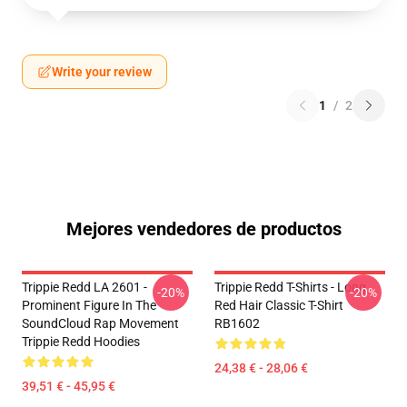
Write your review
1
/
2
Mejores vendedores de productos
Trippie Redd LA 2601 -
Trippie Redd T-Shirts - Long
-20%
-20%
Prominent Figure In The
Red Hair Classic T-Shirt
SoundCloud Rap Movement
RB1602
Trippie Redd Hoodies
24,38 € - 28,06 €
39,51 € - 45,95 €