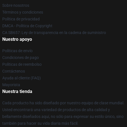
Sobre nosotros
Términos y condiciones
Política de privacidad
DMCA - Política de Copyright
CA SB657: Ley de transparencia en la cadena de suministro
Nuestro apoyo
Políticas de envío
Condiciones de pago
Políticas de reembolso
Contáctenos
Ayuda al cliente (FAQ)
Mayorista
Nuestra tienda
Cada producto ha sido diseñado por nuestro equipo de clase mundial.
Usted encontrará una variedad de productos de alta calidad y
bellamente diseñados aquí, no sólo para expresar su estilo único, sino
también para hacer su vida diaria más fácil.