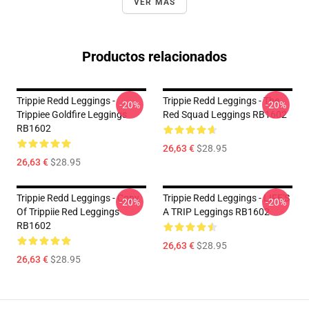
VER MÁS
Productos relacionados
Trippie Redd Leggings -
Trippie Redd Leggings - The
-20%
-20%
Trippiee Goldfire Leggings
Red Squad Leggings RB1602
RB1602
26,63 €
$28.95
26,63 €
$28.95
Trippie Redd Leggings - Copy
Trippie Redd Leggings - LIFE'S
-20%
-20%
Of Trippiie Red Leggings
A TRIP Leggings RB1602
RB1602
26,63 €
$28.95
26,63 €
$28.95
Footer