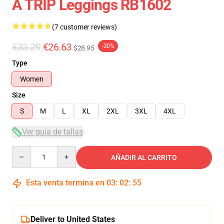
A TRIP Leggings RB1602
(7 customer reviews)
€33.29
€26.63
-20%
$28.95
Type
Women
Size
S
M
L
XL
2XL
3XL
4XL
Ver guía de tallas
Quantity
AÑADIR AL CARRITO
Esta venta termina en
03
:
02
:
54
Deliver to United States