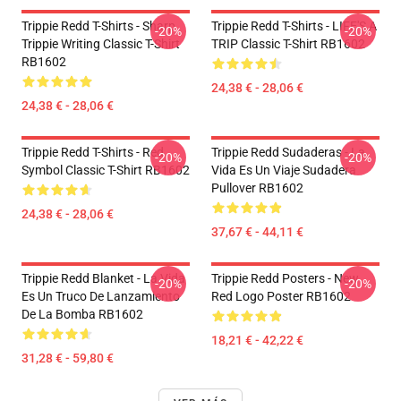
Trippie Redd T-Shirts - Sharp
Trippie Redd T-Shirts - LIFE'S A
-20%
-20%
Trippie Writing Classic T-Shirt
TRIP Classic T-Shirt RB1602
RB1602
24,38 € - 28,06 €
24,38 € - 28,06 €
Trippie Redd T-Shirts - Red
Trippie Redd Sudaderas - La
-20%
-20%
Symbol Classic T-Shirt RB1602
Vida Es Un Viaje Sudadera
Pullover RB1602
24,38 € - 28,06 €
37,67 € - 44,11 €
Trippie Redd Blanket - La Vida
Trippie Redd Posters - New
-20%
-20%
Es Un Truco De Lanzamiento
Red Logo Poster RB1602
De La Bomba RB1602
18,21 € - 42,22 €
31,28 € - 59,80 €