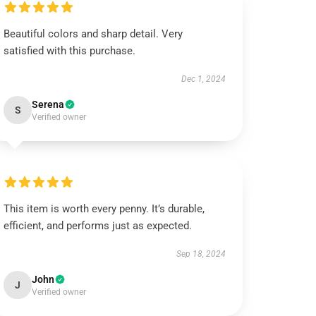
Beautiful colors and sharp detail. Very
satisfied with this purchase.
Dec 1, 2024
Serena
S
Verified owner
This item is worth every penny. It’s durable,
efficient, and performs just as expected.
Sep 18, 2024
John
J
Verified owner