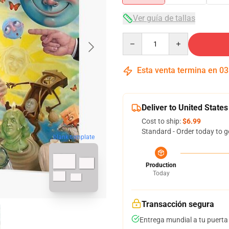
Ver guía de tallas
Quantity
Esta venta termina en
03
Deliver to United States
Cost to ship:
$6.99
Standard - Order today to g
blank template
Production
Today
Transacción segura
Entrega mundial a tu puerta