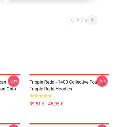
1
/
2
-20%
-20%
can
Trippie Redd - 1400 Collective Founde
ton Ohio
Trippie Redd Hoodies
39,51 € - 45,95 €