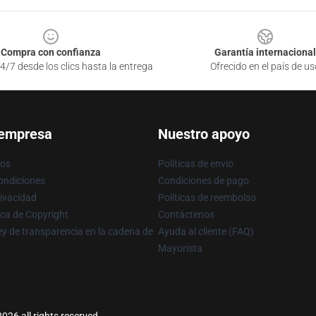
Compra con confianza
Garantía internacional
4/7 desde los clics hasta la entrega
Ofrecido en el país de us
 empresa
Nuestro apoyo
ros
Políticas de envío
ondiciones
Condiciones de pago
rivacidad
Políticas de reembolso
ica de Copyright
Contáctenos
y de transparencia en la cadena de
Ayuda al cliente (FAQ)
Mayorista