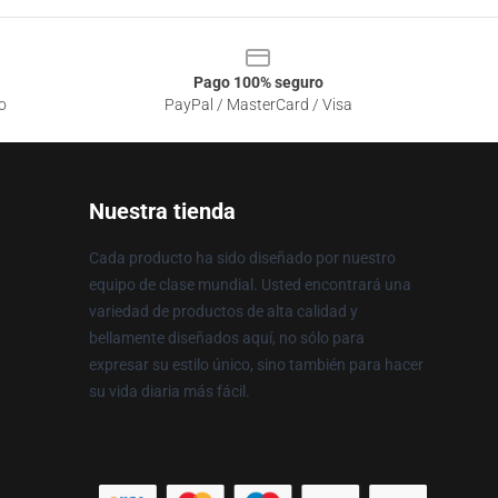
Pago 100% seguro
o
PayPal / MasterCard / Visa
Nuestra tienda
Cada producto ha sido diseñado por nuestro
equipo de clase mundial. Usted encontrará una
variedad de productos de alta calidad y
bellamente diseñados aquí, no sólo para
expresar su estilo único, sino también para hacer
su vida diaria más fácil.