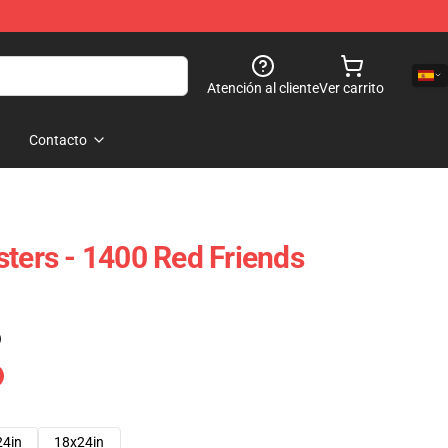
Atención al cliente
Ver carrito
Contacto
sters - 1400 Red Friends
)
24in
18x24in