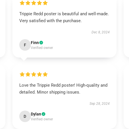
Trippie Redd poster is beautiful and well-made.
Very satisfied with the purchase.
Dec 8, 2024
Finn
F
Verified owner
Love the Trippie Redd poster! High-quality and
detailed. Minor shipping issues.
Sep 28, 2024
Dylan
D
Verified owner