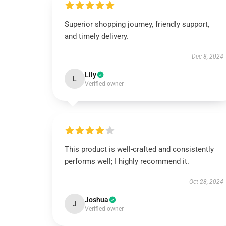
Superior shopping journey, friendly support,
and timely delivery.
Dec 8, 2024
Lily
L
Verified owner
This product is well-crafted and consistently
performs well; I highly recommend it.
Oct 28, 2024
Joshua
J
Verified owner