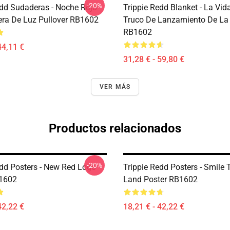
-20%
edd Sudaderas - Noche Rojo
Trippie Redd Blanket - La Vid
ra De Luz Pullover RB1602
Truco De Lanzamiento De L
RB1602
44,11 €
31,28 € - 59,80 €
VER MÁS
Productos relacionados
-20%
edd Posters - New Red Logo
Trippie Redd Posters - Smile T
B1602
Land Poster RB1602
42,22 €
18,21 € - 42,22 €