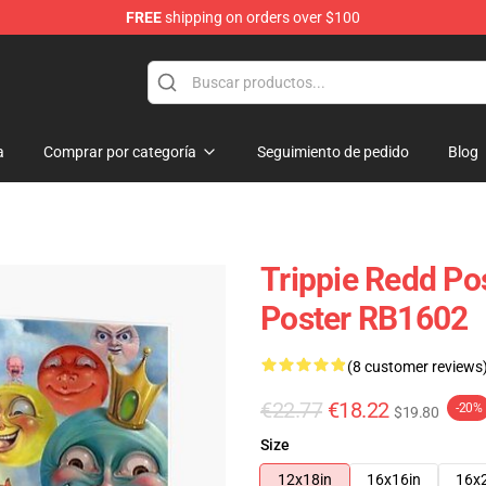
FREE
shipping on orders over $100
 Shop
a
Comprar por categoría
Seguimiento de pedido
Blog
Trippie Redd Po
Poster RB1602
(8 customer reviews
€22.77
€18.22
-20%
$19.80
Size
12x18in
16x16in
16x