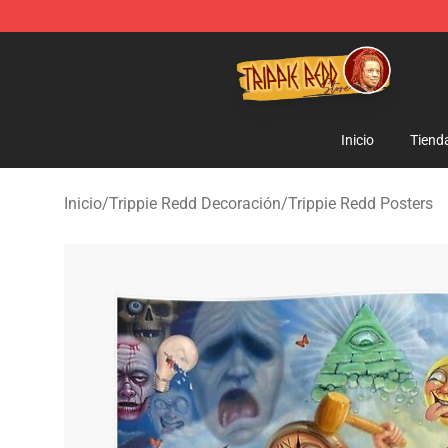
Trippie Redd Store - Official Trippie Redd Merchandise
Inicio
Tiend
Inicio
/
Trippie Redd Decoración
/
Trippie Redd Posters