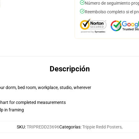
Número de seguimiento prop
Reembolso completo si el pr
Descripción
your dorm, bed room, workplace, studio, wherever
 chart for completed measurements
lp in framing
SKU
:
TRIPREDD23696
Categorías
:
Trippie Redd Posters
,