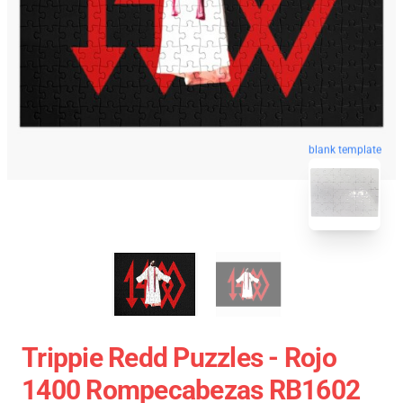
blank template
Trippie Redd Puzzles - Rojo
1400 Rompecabezas RB1602