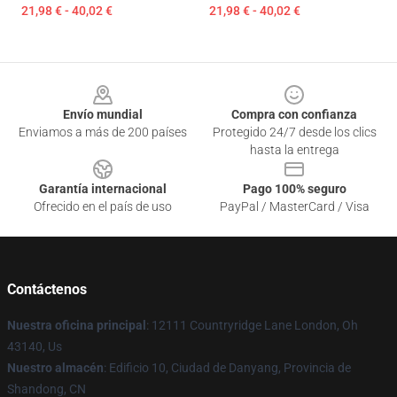
21,98 € - 40,02 €
21,98 € - 40,02 €
Footer
Envío mundial
Compra con confianza
Enviamos a más de 200 países
Protegido 24/7 desde los clics
hasta la entrega
Garantía internacional
Pago 100% seguro
Ofrecido en el país de uso
PayPal / MasterCard / Visa
Contáctenos
Nuestra oficina principal
: 12111 Countryridge Lane London, Oh
43140, Us
Nuestro almacén
: Edificio 10, Ciudad de Danyang, Provincia de
Shandong, CN