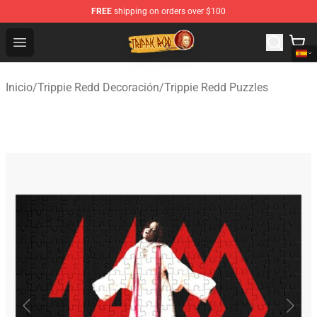
FREE
shipping on orders over $100
Trippie Redd Store - Official Trippie Redd Merchandise S
Open menu
Inicio
/
Trippie Redd Decoración
/
Trippie Redd Puzzles