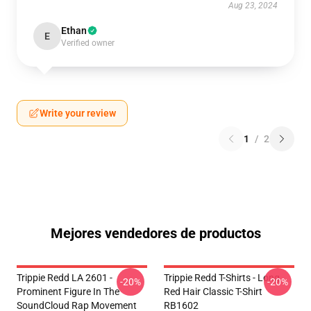
Aug 23, 2024
Ethan
E
Verified owner
Write your review
1
/
2
Mejores vendedores de productos
Trippie Redd LA 2601 -
Trippie Redd T-Shirts - Long
-20%
-20%
Prominent Figure In The
Red Hair Classic T-Shirt
SoundCloud Rap Movement
RB1602