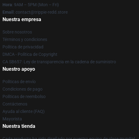
Hora
: 9AM – 5PM (Mon – Fri)
Email
: contact@trippie-redd.store
Nuestra empresa
Sobre nosotros
Términos y condiciones
Política de privacidad
DMCA - Política de Copyright
CA SB657: Ley de transparencia en la cadena de suministro
Nuestro apoyo
Políticas de envío
Condiciones de pago
Políticas de reembolso
Contáctenos
Ayuda al cliente (FAQ)
Mayorista
Nuestra tienda
Cada producto ha sido diseñado por nuestro equipo de clase mundial.