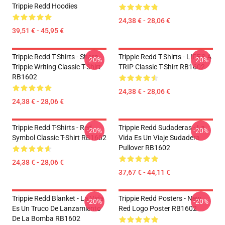
Trippie Redd Hoodies
24,38 € - 28,06 €
39,51 € - 45,95 €
Trippie Redd T-Shirts - Sharp
Trippie Redd T-Shirts - LIFE'S A
-20%
-20%
Trippie Writing Classic T-Shirt
TRIP Classic T-Shirt RB1602
RB1602
24,38 € - 28,06 €
24,38 € - 28,06 €
Trippie Redd T-Shirts - Red
Trippie Redd Sudaderas - La
-20%
-20%
Symbol Classic T-Shirt RB1602
Vida Es Un Viaje Sudadera
Pullover RB1602
24,38 € - 28,06 €
37,67 € - 44,11 €
Trippie Redd Blanket - La Vida
Trippie Redd Posters - New
-20%
-20%
Es Un Truco De Lanzamiento
Red Logo Poster RB1602
De La Bomba RB1602