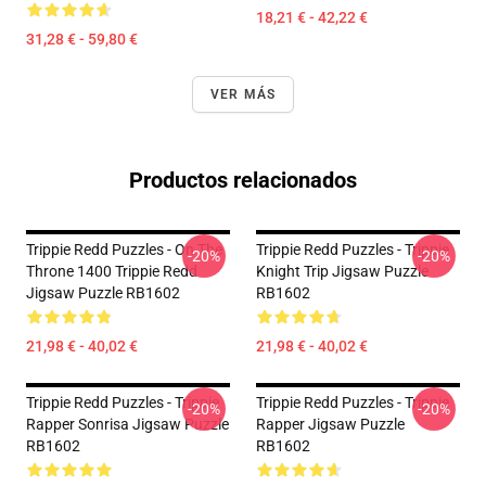
18,21 € - 42,22 €
31,28 € - 59,80 €
VER MÁS
Productos relacionados
Trippie Redd Puzzles - On The
Trippie Redd Puzzles - Trippie
-20%
-20%
Throne 1400 Trippie Redd
Knight Trip Jigsaw Puzzle
Jigsaw Puzzle RB1602
RB1602
21,98 € - 40,02 €
21,98 € - 40,02 €
Trippie Redd Puzzles - Trippie
Trippie Redd Puzzles - Trippie
-20%
-20%
Rapper Sonrisa Jigsaw Puzzle
Rapper Jigsaw Puzzle
RB1602
RB1602